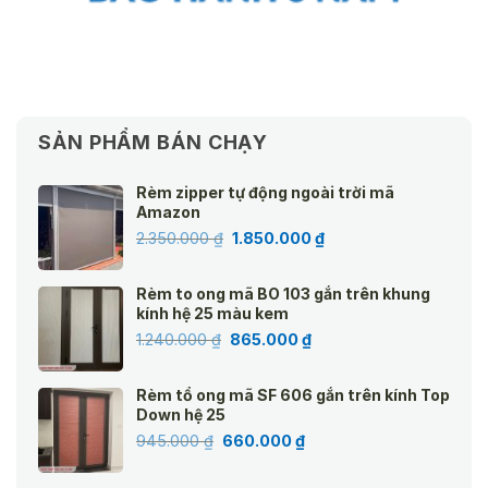
SẢN PHẨM BÁN CHẠY
Rèm zipper tự động ngoài trời mã
Amazon
Giá
Giá
2.350.000
₫
1.850.000
₫
gốc
hiện
là:
tại
Rèm to ong mã BO 103 gắn trên khung
2.350.000 ₫.
là:
kính hệ 25 màu kem
1.850.000 ₫.
Giá
Giá
1.240.000
₫
865.000
₫
gốc
hiện
là:
tại
Rèm tổ ong mã SF 606 gắn trên kính Top
1.240.000 ₫.
là:
Down hệ 25
865.000 ₫.
Giá
Giá
945.000
₫
660.000
₫
gốc
hiện
là:
tại