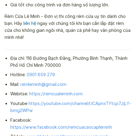
Giá tốt cho công trình và đơn hàng số lượng lớn.
Rèm Cửa Lê Minh - Đơn vị thi công rèm cửa uy tín dành cho
bạn. Hãy
liên hệ
ngay với chúng tôi khi bạn cần lắp đặt rèm
cửa cho không gian ngôi nhà, quán cà phê hay văn phòng của
mình nhé!
Địa chỉ: 116 Đường Bạch Đằng, Phường Bình Thạnh, Thành
Phố Hồ Chí Minh 700000
Hotline:
0901 659 279
Mail:
remleminh@gmail.com
Webitse:
https://remcualeminh.com
Youtube
https://youtube.com/channel/UCApnxTYtcp7JjLf-
bmg2WPw
Facebook:
https://www.facebook.com/remcuacaocapleminh