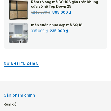
Rèm tổ ong mã BO 106 gắn trên khung
945.000 ₫.
là:
cửa sổ hệ Top Down 25
660.000 ₫.
Giá
Giá
1.240.000
₫
865.000
₫
gốc
hiện
là:
tại
màn cuốn nhựa đẹp mã SQ 18
1.240.000 ₫.
là:
Giá
Giá
335.000
₫
235.000
₫
865.000 ₫.
gốc
hiện
là:
tại
335.000 ₫.
là:
235.000 ₫.
DỰ ÁN LIÊN QUAN
Sản phẩm chính
Rèm gỗ