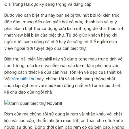
Địa Trung Hải.cực kỳ sang trọng và đẳng cấp.
Bước vào căn biệt thự này bạn sẽ bị thu hút bởi lối kiến trúc
độc đáo, mang đến cảm giác hơi cổ xưa, thanh lịch và quý
phái. Sảnh biệt thự sử dụng cửa kính rất rộng để khai thác tốt
nhất view bãi biển của biệt thự. Từ đó giúp khách hàng khi
ngồi dưới sảnh uống cà phê hay ăn sáng có thể ngắm nhìn
view ngoài trời tuyệt đẹp của căn biệt thự.
Biệt thự bãi biển Novahill này sử dụng tone màu trung tính với
sơn tường màu kem và nền nhà màu kem đậm phù hợp với
phong cách thiết kế của căn nhà, tôn lên vẻ đẹp của thiết kế.
Với
rèm biệt thự
này, chúng tôi và khách hàng thống nhất
chọn lắp đặt rèm vải màu kem đồng nhất với tone màu thiết
kế chủ đạo của ngôi nhà.
Rèm cửa mà chúng tôi sử dụng là rèm vải nhập khẩu với chất
liệu vải cao cấp, thuốc nhuộm màu tốt, an toàn cho sức khỏe
người sử dụng. Đồng thời đảm bảo rèm có độ bền cao, không