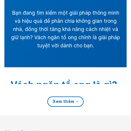
Bạn đang tìm kiếm một giải pháp thông minh
và hiệu quả để phân chia không gian trong
nhà, đồng thời tăng khả năng cách nhiệt và
giữ lạnh? Vách ngăn tổ ong chính là giải pháp
tuyệt vời dành cho bạn.
Vách ngăn tổ ong là gì?
Vì sao bạn nên chọn
Xem thêm
Rèm Cửa Lê Minh?
Vách ngăn tổ ong là loại vách ngăn phòng