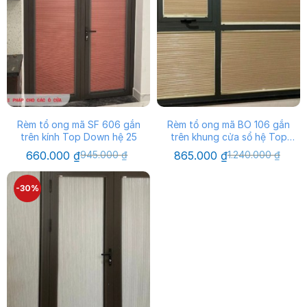
Rèm tổ ong mã SF 606 gắn
Rèm tổ ong mã BO 106 gắn
trên kính Top Down hệ 25
trên khung cửa sổ hệ Top
Down 25
Giá
Giá
Giá
Giá
660.000
₫
945.000
₫
865.000
₫
1.240.000
₫
gốc
hiện
gốc
hiện
là:
tại
là:
tại
945.000 ₫.
là:
1.240.000 ₫.
là:
-30%
660.000 ₫.
865.000 ₫.