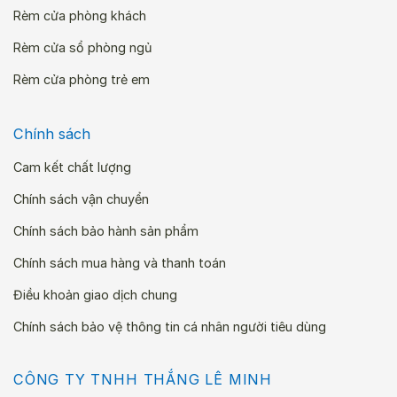
hàng, khách sạn.
Rèm cửa phòng khách
Rèm cửa sổ phòng ngủ
Rèm cửa phòng trẻ em
Ưu điểm vượt trội của
Chính sách
Vách ngăn tổ ong tại
Cam kết chất lượng
Rèm Cửa Lê Minh
Chính sách vận chuyển
Chính sách bảo hành sản phẩm
Rèm Cửa Lê Minh là đơn vị hàng đầu chuyên
Chính sách mua hàng và thanh toán
cung cấp vách ngăn tổ ong chất lượng cao
Điều khoản giao dịch chung
với mức giá cạnh tranh nhất thị trường. Đặc
Chính sách bảo vệ thông tin cá nhân người tiêu dùng
biệt, chúng tôi cung cấp động cơ rèm Dooya
và Somfy chính hãng với giá thấp, giúp khách
CÔNG TY TNHH THẮNG LÊ MINH
hàng dễ dàng tích hợp vào hệ thống rèm cửa