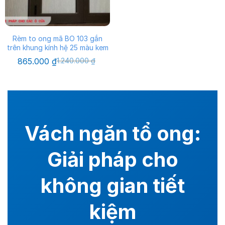
Rèm to ong mã BO 103 gắn
trên khung kính hệ 25 màu kem
Giá
Giá
865.000
₫
1.240.000
₫
gốc
hiện
là:
tại
1.240.000 ₫.
là:
865.000 ₫.
Vách ngăn tổ ong:
Giải pháp cho
không gian tiết
kiệm