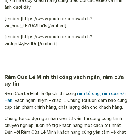
3, xin mời quý khách hàng cùng theo dõi các video và hình
ảnh dưới đây:
[embed]https://www.youtube.com/watch?
v=_5roJ_kFZ0A&t=1s[/embed]
[embed]https://www.youtube.com/watch?
v=Jqnf4yEzdDo[/embed]
Rèm Cửa Lê Minh thi công vách ngăn, rèm cửa
uy tín
Rèm Cửa Lê Minh là địa chỉ thi công
rèm tổ ong
,
rèm cửa vải
Hàn
, vách ngăn, niệm - drap,.... Chúng tôi luôn đảm bảo cung
cấp sản phẩm chính hãng, chất lượng đến cho khách hàng.
Chúng tôi có đội ngũ nhân viên tư vấn, thi công công trình
chuyên nghiệp, luôn hỗ trợ khách hàng một cách tốt nhất.
Đến với Rèm Cửa Lê Minh khách hàng cũng yên tâm về chất