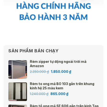
SẢN PHẨM BÁN CHẠY
Rèm zipper tự động ngoài trời mã
Amazon
Giá
Giá
2.350.000
₫
1.850.000
₫
gốc
hiện
là:
tại
Rèm to ong mã BO 103 gắn trên khung
2.350.000 ₫.
là:
kính hệ 25 màu kem
1.850.000 ₫.
Giá
Giá
1.240.000
₫
865.000
₫
gốc
hiện
là:
tại
Rèm tổ ong mã SF 606 gắn trên kính Top