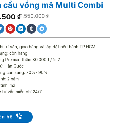
 cầu vồng mã Multi Combi
7.500
₫
1.550.000
₫
0.000 ₫.
7.500 ₫.
hí tư vấn, giao hàng và lắp đặt nội thành TP.HCM
rạng: còn hàng
ng Premier: thêm 80.000đ / 1m2
xứ: Hàn Quốc
ăng cản sáng: 70%- 90%
ành: 2 năm
 tính: m2
e tư vấn miễn phí 24/7
ên hệ