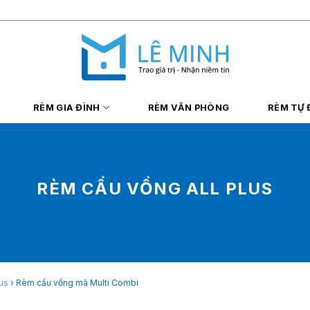
RÈM GIA ĐÌNH
RÈM VĂN PHÒNG
RÈM TỰ
RÈM CẦU VỒNG ALL PLUS
us
›
Rèm cầu vồng mã Multi Combi