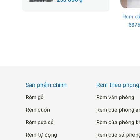
gốc
hiện
là:
tại
Rèm cầ
335.000 ₫.
là:
667.
235.000 ₫.
Sản phẩm chính
Rèm theo phòng
Rèm gỗ
Rèm văn phòng
Rèm cuốn
Rèm cửa phòng ă
Rèm cửa sổ
Rèm cửa phòng k
Rèm tự động
Rèm cửa sổ phòn