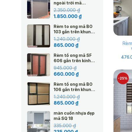
ngoài trời mã
Amazon
2.350.000
₫
Giá
Giá
1.850.000
₫
gốc
hiện
Rèm to ong mã BO
là:
tại
103 gắn trên khung
2.350.000 ₫.
là:
kính hệ 25 màu kem
1.240.000
₫
1.850.000 ₫.
Rèm
Giá
Giá
865.000
₫
gốc
hiện
Rèm tổ ong mã SF
là:
tại
476.
606 gắn trên kính
1.240.000 ₫.
là:
Top Down hệ 25
945.000
₫
865.000 ₫.
Giá
Giá
660.000
₫
-25%
gốc
hiện
Rèm tổ ong mã BO
là:
tại
106 gắn trên khung
945.000 ₫.
là:
cửa sổ hệ Top Down
1.240.000
₫
660.000 ₫.
25
Giá
Giá
865.000
₫
gốc
hiện
màn cuốn nhựa đẹp
là:
tại
mã SQ 18
1.240.000 ₫.
là:
335.000
₫
865.000 ₫.
Giá
Giá
235.000
₫