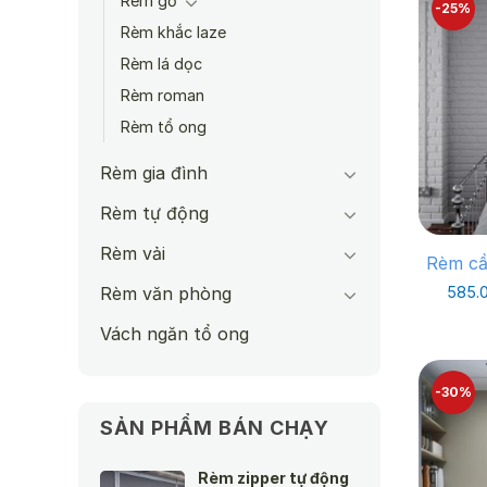
Rèm gỗ
-25%
Rèm khắc laze
Rèm lá dọc
Rèm roman
Rèm tổ ong
Rèm gia đình
Rèm tự động
Rèm vải
Rèm cầ
Rèm văn phòng
585.
Vách ngăn tổ ong
-30%
SẢN PHẨM BÁN CHẠY
Rèm zipper tự động