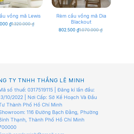
ầu vồng mã Lewis
Rèm cầu vồng mã Dia
Blackout
Giá
Giá
.000
₫
1.320.000
₫
gốc
hiện
Giá
Giá
802.500
₫
1.070.000
₫
là:
tại
gốc
hiện
1.320.000 ₫.
là:
là:
tại
990.000 ₫.
1.070.000 ₫.
là:
802.500 ₫.
NG TY TNHH THẮNG LÊ MINH
Mã số thuế: 0317519115 | Đăng kí lần đầu:
13/10/2022 | Nơi Cấp: Sở Kế Hoạch Và Đầu
Tư Thành Phố Hồ Chí Minh
Showroom: 116 Đường Bạch Đằng, Phường
Bình Thạnh, Thành Phố Hồ Chí Minh
700000