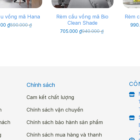
u vồng mã Hana
Rèm cầu vồng mã Bio
Rèm c
Clean Shade
Giá
Giá
500
₫
890.000
₫
990
gốc
hiện
Giá
Giá
705.000
₫
940.000
₫
là:
tại
gốc
hiện
890.000 ₫.
là:
là:
tại
667.500 ₫.
940.000 ₫.
là:
705.000 ₫.
CÔ
Chính sách
Cam kết chất lượng
n
Chính sách vận chuyển
hách
Chính sách bảo hành sản phẩm
g
Chính sách mua hàng và thanh