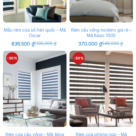
Mẫu rèm cửa sổ hàn quốc – Mã
Rèm cầu vồng modero giá rẻ –
Oscar
Mã Basic 1000
Giá
Giá
Giá
Giá
836.500
₫
1.195.000
₫
370.000
₫
546.000
₫
gốc
hiện
gốc
hiện
là:
tại
là:
tại
1.195.000 ₫.
là:
546.000 ₫.
là:
-30%
-30%
836.500 ₫.
370.000 ₫.
Rèm cửa cầu vồng – Mã Alice
Rèm cửa phòng ngủ – Mã