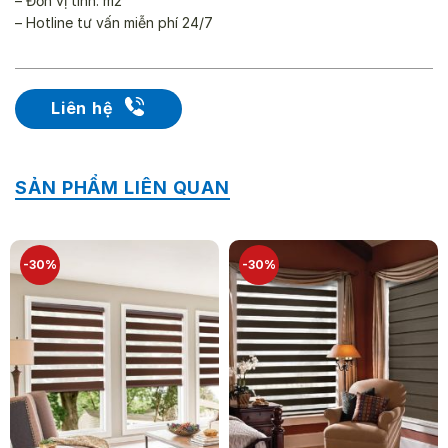
– Đơn vị tính: m2
– Hotline tư vấn miễn phí 24/7
Liên hệ
SẢN PHẨM LIÊN QUAN
-30%
-30%