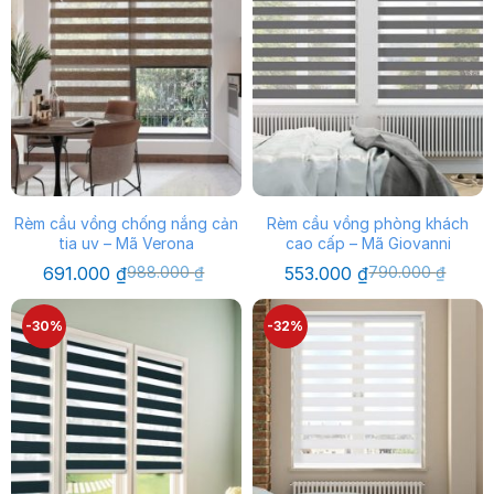
Rèm cầu vồng chống nắng cản
Rèm cầu vồng phòng khách
tia uv – Mã Verona
cao cấp – Mã Giovanni
Giá
Giá
Giá
Giá
691.000
₫
988.000
₫
553.000
₫
790.000
₫
gốc
hiện
gốc
hiện
là:
tại
là:
tại
988.000 ₫.
là:
790.000 ₫.
là:
-30%
-32%
691.000 ₫.
553.000 ₫.