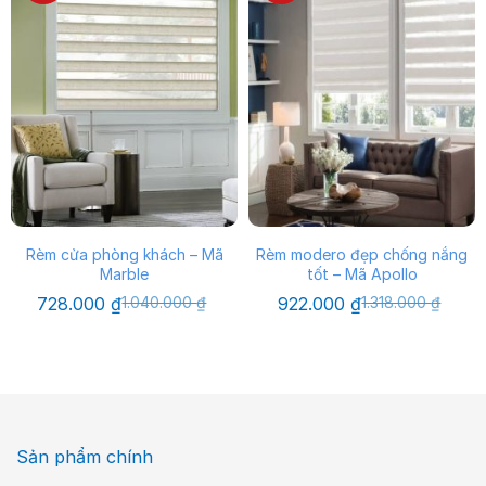
Rèm cửa phòng khách – Mã
Rèm modero đẹp chống nắng
Marble
tốt – Mã Apollo
Giá
Giá
Giá
Giá
728.000
₫
1.040.000
₫
922.000
₫
1.318.000
₫
gốc
hiện
gốc
hiện
là:
tại
là:
tại
1.040.000 ₫.
là:
1.318.000 ₫.
là:
728.000 ₫.
922.000 ₫.
Sản phẩm chính