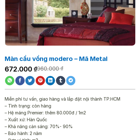
Màn cầu vồng modero – Mã Metal
Giá
Giá
672.000
₫
960.000
₫
gốc
hiện
là:
tại
960.000 ₫.
là:
672.000 ₫.
Miễn phí tư vấn, giao hàng và lắp đặt nội thành TP.HCM
– Tình trạng: còn hàng
– Hệ máng Premier: thêm 80.000đ / 1m2
– Xuất xứ: Hàn Quốc
– Khả năng cản sáng: 70%- 90%
– Bảo hành: 2 năm