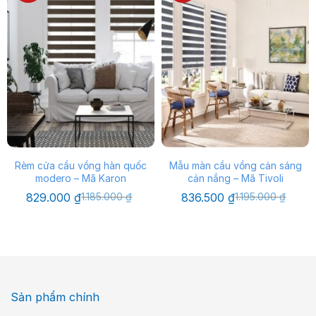
Rèm cửa cầu vồng hàn quốc
Mẫu màn cầu vồng cản sáng
modero – Mã Karon
cản nắng – Mã Tivoli
Giá
Giá
Giá
Giá
829.000
₫
1.185.000
₫
836.500
₫
1.195.000
₫
gốc
hiện
gốc
hiện
là:
tại
là:
tại
1.185.000 ₫.
là:
1.195.000 ₫.
là:
829.000 ₫.
836.500 ₫.
Sản phẩm chính