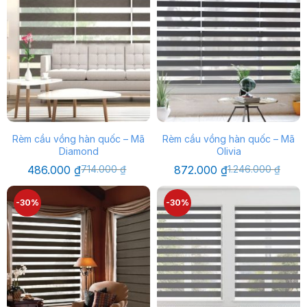
Rèm cầu vồng hàn quốc – Mã
Rèm cầu vồng hàn quốc – Mã
Diamond
Olivia
Giá
Giá
Giá
Giá
486.000
₫
714.000
₫
872.000
₫
1.246.000
₫
gốc
hiện
gốc
hiện
là:
tại
là:
tại
714.000 ₫.
là:
1.246.000 ₫.
là:
-30%
-30%
486.000 ₫.
872.000 ₫.