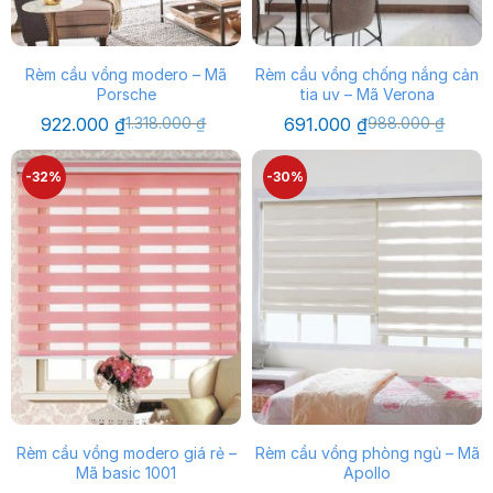
Rèm cầu vồng modero – Mã
Rèm cầu vồng chống nắng cản
Porsche
tia uv – Mã Verona
Giá
Giá
Giá
Giá
922.000
₫
1.318.000
₫
691.000
₫
988.000
₫
gốc
hiện
gốc
hiện
là:
tại
là:
tại
1.318.000 ₫.
là:
988.000 ₫.
là:
-32%
-30%
922.000 ₫.
691.000 ₫.
Rèm cầu vồng modero giá rẻ –
Rèm cầu vồng phòng ngủ – Mã
Mã basic 1001
Apollo