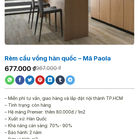
Rèm cầu vồng hàn quốc – Mã Paola
Giá
Giá
677.000
₫
967.000
₫
gốc
hiện
là:
tại
967.000 ₫.
là:
677.000 ₫.
– Miễn phí tư vấn, giao hàng và lắp đặt nội thành TP.HCM
– Tình trạng: còn hàng
– Hệ máng Premier: thêm 80.000đ / 1m2
– Xuất xứ: Hàn Quốc
– Khả năng cản sáng: 70%- 90%
– Bảo hành: 2 năm