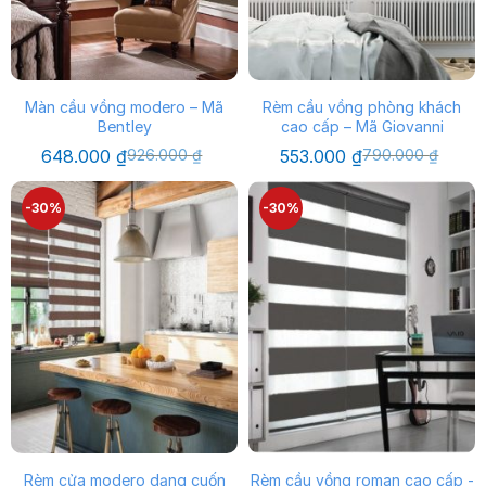
Màn cầu vồng modero – Mã
Rèm cầu vồng phòng khách
Bentley
cao cấp – Mã Giovanni
Giá
Giá
Giá
Giá
648.000
₫
926.000
₫
553.000
₫
790.000
₫
gốc
hiện
gốc
hiện
là:
tại
là:
tại
926.000 ₫.
là:
790.000 ₫.
là:
-30%
-30%
648.000 ₫.
553.000 ₫.
Rèm cửa modero dạng cuốn
Rèm cầu vồng roman cao cấp -