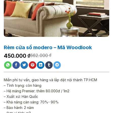
Rèm cửa sổ modero – Mã Woodlook
Giá
Giá
450.000
₫
662.000
₫
gốc
hiện
là:
tại
662.000 ₫.
là:
450.000 ₫.
Miễn phí tư vấn, giao hàng và lắp đặt nội thành TP.HCM
– Tình trạng: còn hàng
– Hệ máng Premier: thêm 80.000đ / 1m2
– Xuất xứ: Hàn Quốc
– Khả năng cản sáng: 70%- 90%
– Bảo hành: 2 năm