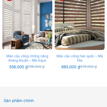
Màn cầu vồng chống nắng
Màn cầu vồng hàn quốc – Mã
kháng khuẩn – Mã Aqua
Ella
Giá
Giá
Giá
Giá
558.000
₫
798.000
₫
685.000
₫
978.000
₫
gốc
hiện
gốc
hiện
là:
tại
là:
tại
798.000 ₫.
là:
978.000 ₫.
là:
558.000 ₫.
685.000 ₫.
Sản phẩm chính