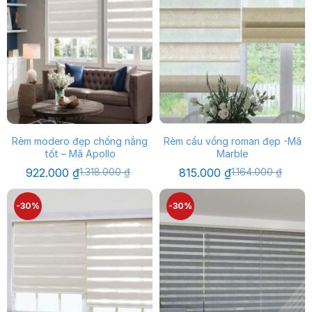
Rèm modero đẹp chống nắng
Rèm cầu vồng roman đẹp -Mã
tốt – Mã Apollo
Marble
Giá
Giá
Giá
Giá
922.000
₫
1.318.000
₫
815.000
₫
1.164.000
₫
gốc
hiện
gốc
hiện
là:
tại
là:
tại
1.318.000 ₫.
là:
1.164.000 ₫.
là:
-30%
-30%
922.000 ₫.
815.000 ₫.