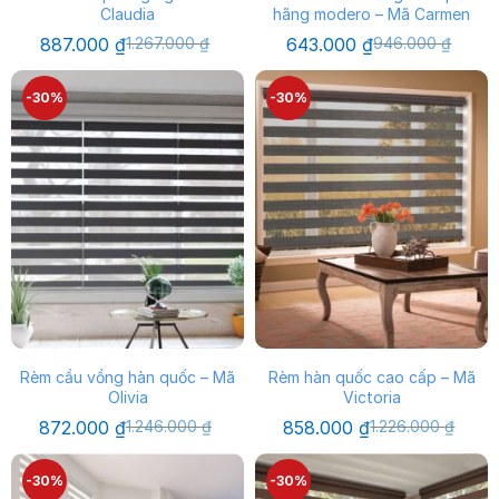
Claudia
hãng modero – Mã Carmen
Giá
Giá
Giá
Giá
887.000
₫
1.267.000
₫
643.000
₫
946.000
₫
gốc
hiện
gốc
hiện
là:
tại
là:
tại
1.267.000 ₫.
là:
946.000 ₫.
là:
-30%
-30%
887.000 ₫.
643.000 ₫.
Rèm cầu vồng hàn quốc – Mã
Rèm hàn quốc cao cấp – Mã
Olivia
Victoria
Giá
Giá
Giá
Giá
872.000
₫
1.246.000
₫
858.000
₫
1.226.000
₫
gốc
hiện
gốc
hiện
là:
tại
là:
tại
1.246.000 ₫.
là:
1.226.000 ₫.
là:
-30%
-30%
872.000 ₫.
858.000 ₫.