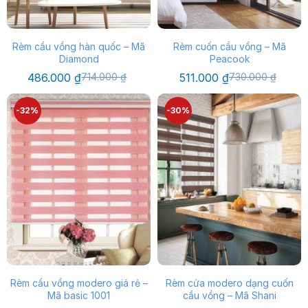
Rèm cầu vồng hàn quốc – Mã
Rèm cuốn cầu vồng – Mã
Diamond
Peacook
Giá
Giá
Giá
Giá
486.000
₫
714.000
₫
511.000
₫
730.000
₫
gốc
hiện
gốc
hiện
là:
tại
là:
tại
714.000 ₫.
là:
730.000 ₫.
là:
-32%
-30%
486.000 ₫.
511.000 ₫.
Rèm cầu vồng modero giá rẻ –
Rèm cửa modero dạng cuốn
Mã basic 1001
cầu vồng – Mã Shani