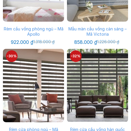
Rèm cầu vồng phòng ngủ – Mã
Mẫu màn cầu vồng cản sáng –
Apollo
Mã Victoria
Giá
Giá
Giá
Giá
922.000
₫
1.318.000
₫
858.000
₫
1.226.000
₫
gốc
hiện
gốc
hiện
là:
tại
là:
tại
1.318.000 ₫.
là:
1.226.000 ₫.
là:
-30%
-32%
922.000 ₫.
858.000 ₫.
Rèm cửa phòng ngủ – Mã
Rèm cửa cầu vồng hàn quốc