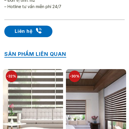
– Đơn vị tính: m2
– Hotline tư vấn miễn phí 24/7
Liên hệ
SẢN PHẨM LIÊN QUAN
-32%
-30%