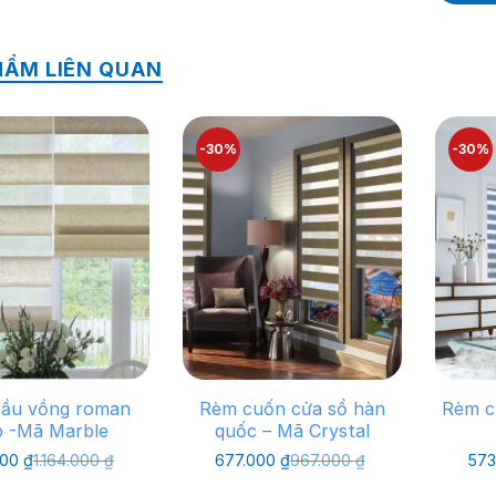
HẨM LIÊN QUAN
-30%
-30%
ầu vồng roman
Rèm cuốn cửa sổ hàn
Rèm c
p -Mã Marble
quốc – Mã Crystal
Giá
Giá
Giá
Giá
000
₫
1.164.000
₫
677.000
₫
967.000
₫
573
gốc
hiện
gốc
hiện
là:
tại
là:
tại