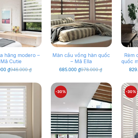
a hãng modero –
Màn cầu vồng hàn quốc
Rèm c
Mã Cutie
– Mã Ella
quốc m
Giá
Giá
Giá
Giá
000
₫
946.000
₫
685.000
₫
978.000
₫
829
gốc
hiện
gốc
hiện
là:
tại
là:
tại
946.000 ₫.
là:
978.000 ₫.
là:
662.000 ₫.
685.000 ₫.
-30%
-30%