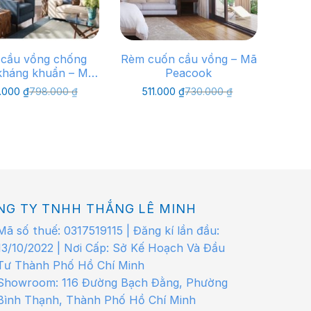
cầu vồng chống
Rèm cuốn cầu vồng – Mã
kháng khuẩn – Mã
Peacook
Aqua
Giá
Giá
Giá
Giá
.000
₫
798.000
₫
511.000
₫
730.000
₫
gốc
hiện
gốc
hiện
là:
tại
là:
tại
798.000 ₫.
là:
730.000 ₫.
là:
558.000 ₫.
511.000 ₫.
NG TY TNHH THẮNG LÊ MINH
Mã số thuế: 0317519115 | Đăng kí lần đầu:
13/10/2022 | Nơi Cấp: Sở Kế Hoạch Và Đầu
Tư Thành Phố Hồ Chí Minh
Showroom: 116 Đường Bạch Đằng, Phường
Bình Thạnh, Thành Phố Hồ Chí Minh