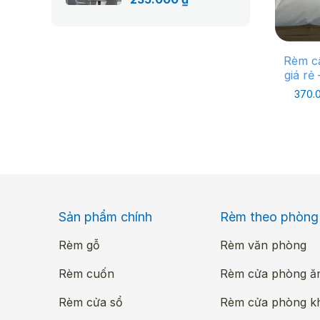
gốc
hiện
là:
tại
335.000 ₫.
là:
235.000 ₫.
Rèm c
giá rẻ
370.
Sản phẩm chính
Rèm theo phòng
Rèm gỗ
Rèm văn phòng
Rèm cuốn
Rèm cửa phòng ă
Rèm cửa sổ
Rèm cửa phòng k