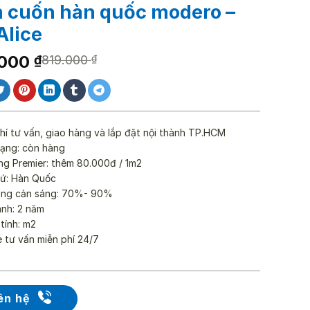
 cuốn hàn quốc modero –
Alice
.000
₫
819.000
₫
000 ₫.
000 ₫.
hí tư vấn, giao hàng và lắp đặt nội thành TP.HCM
rạng: còn hàng
ng Premier: thêm 80.000đ / 1m2
xứ: Hàn Quốc
ăng cản sáng: 70%- 90%
ành: 2 năm
 tính: m2
e tư vấn miễn phí 24/7
ên hệ