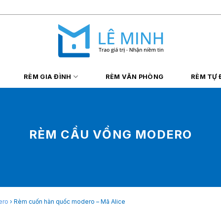
RÈM GIA ĐÌNH
RÈM VĂN PHÒNG
RÈM TỰ
RÈM CẦU VỒNG MODERO
ero
›
Rèm cuốn hàn quốc modero – Mã Alice