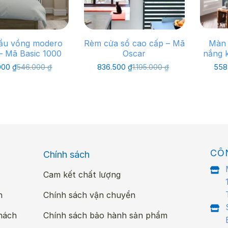
ầu vồng modero
Rèm cửa sổ cao cấp – Mã
Màn 
 – Mã Basic 1000
Oscar
nắng 
Giá
Giá
Giá
Giá
000
₫
546.000
₫
836.500
₫
1.195.000
₫
558
gốc
hiện
gốc
hiện
là:
tại
là:
tại
546.000 ₫.
là:
1.195.000 ₫.
là:
370.000 ₫.
836.500 ₫.
CÔ
Chính sách
Cam kết chất lượng
n
Chính sách vận chuyển
hách
Chính sách bảo hành sản phẩm