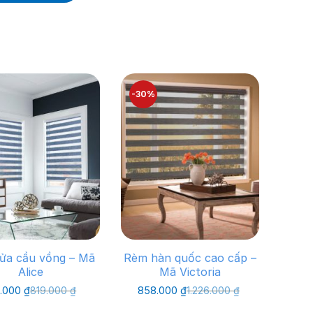
-30%
ửa cầu vồng – Mã
Rèm hàn quốc cao cấp –
Alice
Mã Victoria
Giá
Giá
Giá
Giá
.000
₫
819.000
₫
858.000
₫
1.226.000
₫
gốc
hiện
gốc
hiện
là:
tại
là:
tại