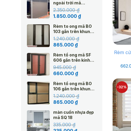
ngoài trời mã
Amazon
2.350.000
₫
Giá
Giá
1.850.000
₫
gốc
hiện
Rèm to ong mã BO
là:
tại
103 gắn trên khung
2.350.000 ₫.
là:
kính hệ 25 màu kem
1.240.000
₫
1.850.000 ₫.
Giá
Giá
865.000
₫
gốc
hiện
Rèm cử
Rèm tổ ong mã SF
là:
tại
606 gắn trên kính
1.240.000 ₫.
là:
Top Down hệ 25
662.
945.000
₫
865.000 ₫.
Giá
Giá
660.000
₫
gốc
hiện
Rèm tổ ong mã BO
là:
tại
-32%
106 gắn trên khung
945.000 ₫.
là:
cửa sổ hệ Top Down
1.240.000
₫
660.000 ₫.
25
Giá
Giá
865.000
₫
gốc
hiện
màn cuốn nhựa đẹp
là:
tại
mã SQ 18
1.240.000 ₫.
là:
335.000
₫
865.000 ₫.
Giá
Giá
235.000
₫