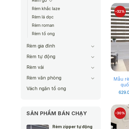
Rèm gỗ
Rèm khắc laze
-32%
Rèm lá dọc
Rèm roman
Rèm tổ ong
Rèm gia đình
Rèm tự động
Rèm vải
Rèm văn phòng
Mẫu rè
quố
Vách ngăn tổ ong
629.
SẢN PHẨM BÁN CHẠY
-30%
Rèm zipper tự động