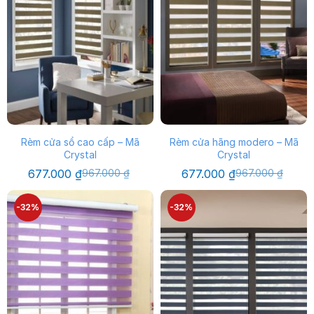
Rèm cửa sổ cao cấp – Mã
Rèm cửa hãng modero – Mã
Crystal
Crystal
Giá
Giá
Giá
Giá
677.000
₫
967.000
₫
677.000
₫
967.000
₫
gốc
hiện
gốc
hiện
là:
tại
là:
tại
967.000 ₫.
là:
967.000 ₫.
là:
-32%
-32%
677.000 ₫.
677.000 ₫.