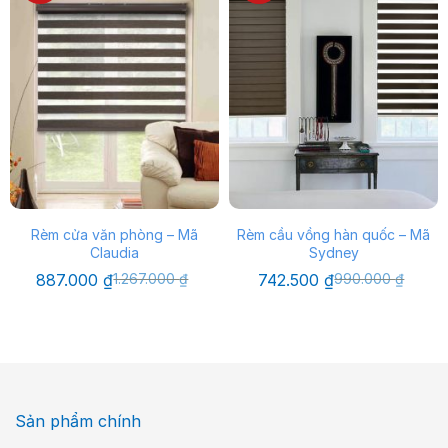
Rèm cửa văn phòng – Mã
Rèm cầu vồng hàn quốc – Mã
Claudia
Sydney
Giá
Giá
Giá
Giá
887.000
₫
1.267.000
₫
742.500
₫
990.000
₫
gốc
hiện
gốc
hiện
là:
tại
là:
tại
1.267.000 ₫.
là:
990.000 ₫.
là:
887.000 ₫.
742.500 ₫.
Sản phẩm chính