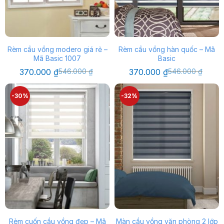
Rèm cầu vồng modero giá rẻ –
Rèm cầu vồng hàn quốc – Mã
Mã Basic 1007
Basic
Giá
Giá
Giá
Giá
370.000
₫
546.000
₫
370.000
₫
546.000
₫
gốc
hiện
gốc
hiện
là:
tại
là:
tại
546.000 ₫.
là:
546.000 ₫.
là:
-30%
-32%
370.000 ₫.
370.000 ₫.
Rèm cuốn cầu vồng đẹp – Mã
Màn cầu vồng văn phòng 2 lớp