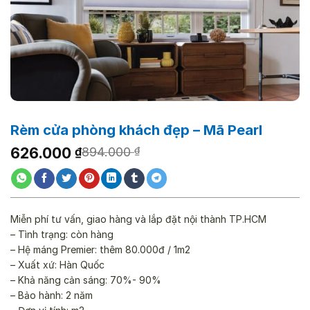
Rèm cửa phòng khách đẹp – Mã Pearl
Giá
Giá
626.000
₫
894.000
₫
gốc
hiện
là:
tại
894.000 ₫.
là:
626.000 ₫.
Miễn phí tư vấn, giao hàng và lắp đặt nội thành TP.HCM
– Tình trạng: còn hàng
– Hệ máng Premier: thêm 80.000đ / 1m2
– Xuất xứ: Hàn Quốc
– Khả năng cản sáng: 70%- 90%
– Bảo hành: 2 năm