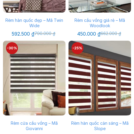
Rèm hàn quốc đẹp – Mã Twin
Rèm cầu vồng giá rẻ – Mã
Wide
Woodlook
Giá
Giá
Giá
Giá
592.500
₫
790.000
₫
450.000
₫
662.000
₫
gốc
hiện
gốc
hiện
là:
tại
là:
tại
790.000 ₫.
là:
662.000 ₫.
là:
-30%
-25%
592.500 ₫.
450.000 ₫.
Rèm cửa cầu vồng – Mã
Rèm hàn quốc cản sáng – Mã
Giovanni
Slope