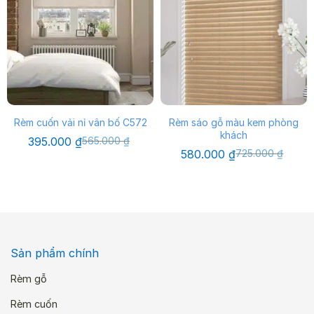
Rèm cuốn vải nỉ vân bố C572
Rèm sáo gỗ màu kem phòng
khách
Giá
Giá
395.000
₫
565.000
₫
gốc
hiện
Giá
Giá
580.000
₫
725.000
₫
là:
tại
gốc
hiện
565.000 ₫.
là:
là:
tại
395.000 ₫.
725.000 ₫.
là:
580.000 ₫.
Sản phẩm chính
Rèm gỗ
Rèm cuốn