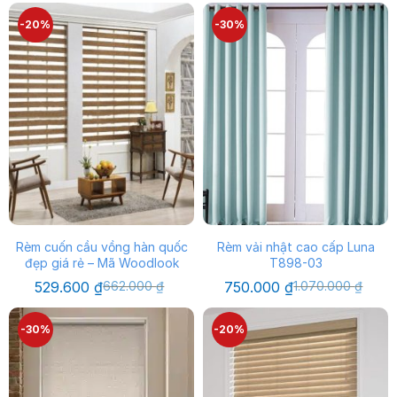
là:
tại
là:
tại
1.150.000 ₫.
là:
380.000 ₫.
là:
-20%
-30%
920.000 ₫.
266.000 ₫.
Rèm cuốn cầu vồng hàn quốc
Rèm vải nhật cao cấp Luna
đẹp giá rẻ – Mã Woodlook
T898-03
Giá
Giá
Giá
Giá
529.600
₫
662.000
₫
750.000
₫
1.070.000
₫
gốc
hiện
gốc
hiện
là:
tại
là:
tại
662.000 ₫.
là:
1.070.000 ₫.
là:
-30%
-20%
529.600 ₫.
750.000 ₫.