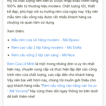
mỹ và chất lượng rèm bền bỉ. Được nhập khẩu chính hãng
100% đến từ thương hiệu modero. Chất lượng tốt, thiết
kế đẹp, phù hợp với xu hướng rèm cửa ngày nay. Vậy nên
mẫu rèm cầu vồng này được rất nhiều khách hàng ưa
chuộng và quan tâm sử dụng.
Xem thêm:
Mẫu rèm cửa sổ hãng modero - Mã Elpaso
Rèm cao cấp 2 lớp hãng modero - Mã Stella
Rèm cầu vồng 2 lớp cản sáng - Mã Nice
Rèm Cửa Lê Minh
là một trong những đơn vị uy tín nhất
hiện nay, chuyên cung cấp và thực hiện lắp đặt các công
trình rèm cửa chất lượng, cao cấp đến cho khách hàng.
Vậy nên bài viết hôm nay, chúng tôi muốn giới thiệu cho
quý khách hàng mẫu “
Rèm cầu vồng cản nắng cản tia uv
- Mã Victoria
” hãy cùng theo dõi ngay thông tin bên dưới
để biết thêm nhé!
Thông tin rèm cầu vồng cản nắng cản tia uv -