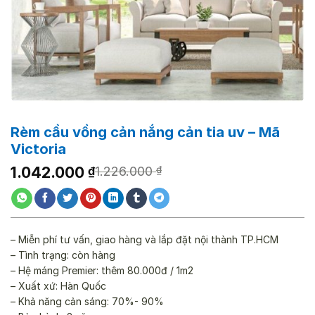
Rèm cầu vồng cản nắng cản tia uv – Mã
Victoria
Giá
Giá
1.042.000
₫
1.226.000
₫
gốc
hiện
là:
tại
1.226.000 ₫.
là:
1.042.000 ₫.
– Miễn phí tư vấn, giao hàng và lắp đặt nội thành TP.HCM
– Tình trạng: còn hàng
– Hệ máng Premier: thêm 80.000đ / 1m2
– Xuất xứ: Hàn Quốc
– Khả năng cản sáng: 70%- 90%