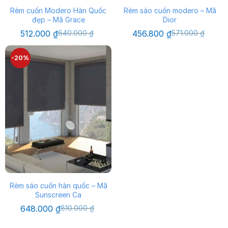
Rèm cuốn Modero Hàn Quốc
Rèm sáo cuốn modero – Mã
đẹp – Mã Grace
Dior
Giá
Giá
Giá
Giá
512.000
₫
640.000
₫
456.800
₫
571.000
₫
gốc
hiện
gốc
hiện
là:
tại
là:
tại
640.000 ₫.
là:
571.000 ₫.
là:
-20%
512.000 ₫.
456.800 ₫.
Rèm sáo cuốn hàn quốc – Mã
Sunscreen Ca
Giá
Giá
648.000
₫
810.000
₫
gốc
hiện
là:
tại