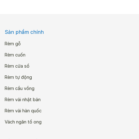
810.000 ₫.
là:
648.000 ₫.
Sản phẩm chính
Rèm gỗ
Rèm cuốn
Rèm cửa sổ
Rèm tự động
Rèm cầu vồng
Rèm vải nhật bản
Rèm vải hàn quốc
Vách ngăn tổ ong