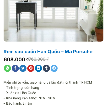
Rèm sáo cuốn Hàn Quốc – Mã Porsche
Giá
Giá
608.000
₫
760.000
₫
gốc
hiện
là:
tại
760.000 ₫.
là:
608.000 ₫.
Miễn phí tư vấn, giao hàng và lắp đặt nội thành TP.HCM
– Tình trạng: còn hàng
– Xuất xứ: Hàn Quốc
– Khả năng cản sáng: 70%- 90%
– Bảo hành: 2 năm