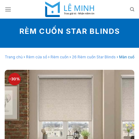
Skip
to
content
RÈM CUỐN STAR BLINDS
Trang chủ
›
Rèm cửa sổ
›
Rèm cuốn
›
26 Rèm cuốn Star Blinds
›
Màn cuốn v
-30%