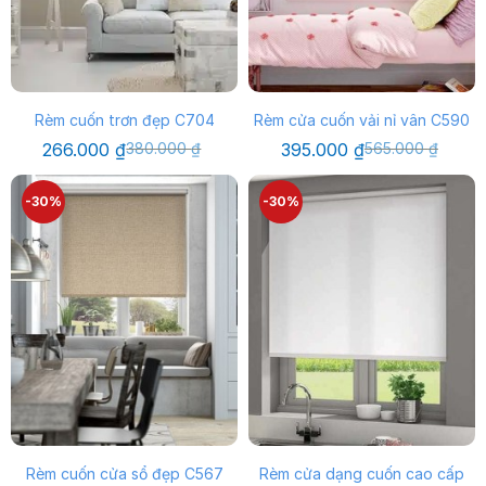
Rèm cuốn trơn đẹp C704
Rèm cửa cuốn vải nỉ vân C590
Giá
Giá
Giá
Giá
266.000
₫
380.000
₫
395.000
₫
565.000
₫
gốc
hiện
gốc
hiện
là:
tại
là:
tại
380.000 ₫.
là:
565.000 ₫.
là:
-30%
-30%
266.000 ₫.
395.000 ₫.
Rèm cuốn cửa sổ đẹp C567
Rèm cửa dạng cuốn cao cấp