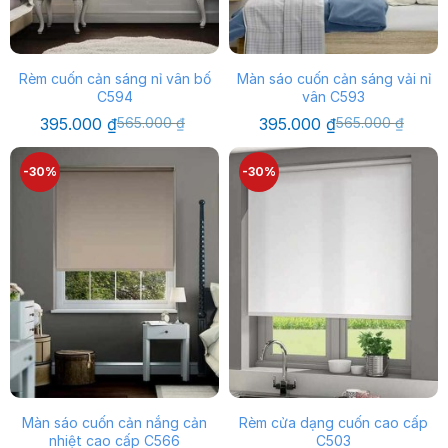
Rèm cuốn cản sáng nỉ vân bố
Màn sáo cuốn cản sáng vải nỉ
C594
vân C593
Giá
Giá
Giá
Giá
395.000
₫
565.000
₫
395.000
₫
565.000
₫
gốc
hiện
gốc
hiện
là:
tại
là:
tại
565.000 ₫.
là:
565.000 ₫.
là:
-30%
-30%
395.000 ₫.
395.000 ₫.
Màn sáo cuốn cản nắng cản
Rèm cửa dạng cuốn cao cấp
nhiệt cao cấp C566
C503