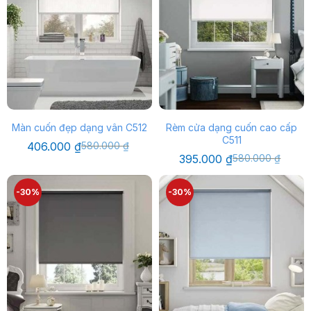
Màn cuốn đẹp dạng vân C512
Rèm cửa dạng cuốn cao cấp
C511
Giá
Giá
406.000
₫
580.000
₫
gốc
hiện
Giá
Giá
395.000
₫
580.000
₫
là:
tại
gốc
hiện
580.000 ₫.
là:
là:
tại
406.000 ₫.
580.000 ₫.
là:
-30%
-30%
395.000 ₫.