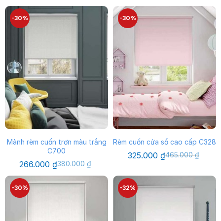
-30%
-30%
Mành rèm cuốn trơn màu trắng
Rèm cuốn cửa sổ cao cấp C328
C700
Giá
Giá
325.000
₫
465.000
₫
gốc
hiện
Giá
Giá
266.000
₫
380.000
₫
là:
tại
gốc
hiện
465.000 ₫.
là:
là:
tại
325.000 ₫.
380.000 ₫.
là:
-30%
-32%
266.000 ₫.