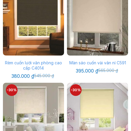
Rèm cuốn lưới văn phòng cao
Màn sáo cuốn vải vân nỉ C591
cấp C4014
Giá
Giá
395.000
₫
565.000
₫
gốc
hiện
Giá
Giá
380.000
₫
545.000
₫
là:
tại
gốc
hiện
565.000 ₫.
là:
là:
tại
395.000 ₫.
545.000 ₫.
là:
-30%
-30%
380.000 ₫.