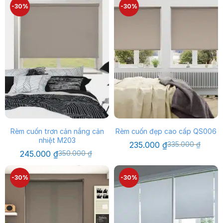
-30%
-30%
Rèm cuốn trơn cản nắng cản
Rèm cuốn đẹp cao cấp QS006
nhiệt M203
Giá
Giá
235.000
₫
335.000
₫
gốc
hiện
Giá
Giá
245.000
₫
350.000
₫
là:
tại
gốc
hiện
335.000 ₫.
là:
là:
tại
235.000 ₫.
350.000 ₫.
là:
-30%
-30%
245.000 ₫.