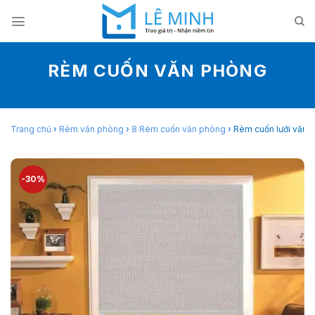
Skip
to
content
RÈM CUỐN VĂN PHÒNG
Trang chủ
›
Rèm văn phòng
›
8 Rèm cuốn văn phòng
›
Rèm cuốn lưới văn
-30%