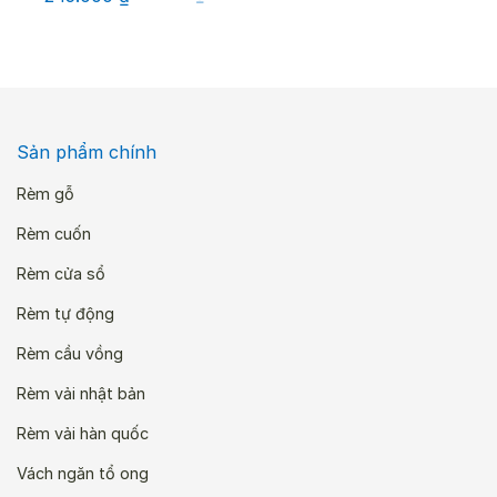
gốc
hiện
là:
tại
350.000 ₫.
là:
245.000 ₫.
Sản phẩm chính
Rèm gỗ
Rèm cuốn
Rèm cửa sổ
Rèm tự động
Rèm cầu vồng
Rèm vải nhật bản
Rèm vải hàn quốc
Vách ngăn tổ ong