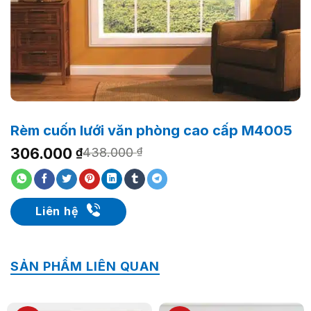
Rèm cuốn lưới văn phòng cao cấp M4005
Giá
Giá
306.000
₫
438.000
₫
gốc
hiện
là:
tại
438.000 ₫.
là:
306.000 ₫.
Liên hệ
SẢN PHẨM LIÊN QUAN