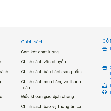
là:
tại
là:
tại
725.000 ₫.
là:
770.000 ₫.
là:
580.000 ₫.
580.000 ₫.
CÔ
Chính sách
Cam kết chất lượng
n
Chính sách vận chuyển
hách
Chính sách bảo hành sản phẩm
g
Chính sách mua hàng và thanh
toán
ẻ
Điều khoản giao dịch chung
Chính sách bảo vệ thông tin cá