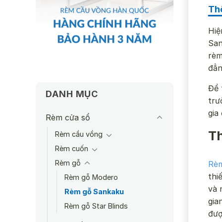
Th
Hiệ
San
rèm
đẳn
Để 
DANH MỤC
trư
gia
Rèm cửa sổ
Th
Rèm cầu vồng
Rèm cuốn
Rèm gỗ
Rèm
thi
Rèm gỗ Modero
và 
Rèm gỗ Sankaku
gia
Rèm gỗ Star Blinds
đượ