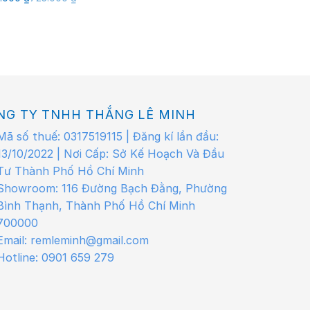
là:
tại
gốc
hiện
770.000 ₫.
là:
là:
tại
615.000 ₫.
725.000 ₫.
là:
580.000 ₫.
NG TY TNHH THẮNG LÊ MINH
Mã số thuế: 0317519115 | Đăng kí lần đầu:
13/10/2022 | Nơi Cấp: Sở Kế Hoạch Và Đầu
Tư Thành Phố Hồ Chí Minh
Showroom: 116 Đường Bạch Đằng, Phường
Bình Thạnh, Thành Phố Hồ Chí Minh
700000
Email: remleminh@gmail.com
Hotline: 0901 659 279