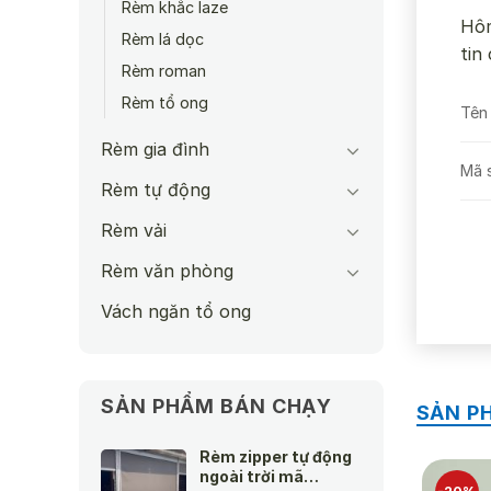
Rèm khắc laze
Hôm
Rèm lá dọc
tin
Rèm roman
Rèm tổ ong
Tên
Rèm gia đình
Mã 
Rèm tự động
Rèm vải
Tình
Rèm văn phòng
Chất
Vách ngăn tổ ong
Khả
Đơn 
SẢN PHẨM BÁN CHẠY
SẢN P
Rèm zipper tự động
Bảo
ngoài trời mã