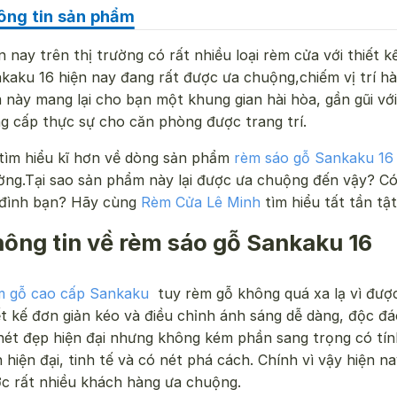
ông tin sản phẩm
n nay trên thị trường có rất nhiều loại rèm cửa với thiết
kaku 16 hiện nay đang rất được ưa chuộng,chiếm vị trí hà
 này mang lại cho bạn một khung gian hài hòa, gần gũi với
g cấp thực sự cho căn phòng được trang trí.
tìm hiểu kĩ hơn về dòng sản phẩm
rèm sáo gỗ Sankaku 16
ờng.Tại sao sản phẩm này lại được ưa chuộng đến vậy? Có
 đình bạn? Hãy cùng
Rèm Cửa Lê Minh
tìm hiểu tất tần tậ
ông tin về rèm sáo gỗ Sankaku 16
 gỗ cao cấp Sankaku
tuy rèm gỗ không quá xa lạ vì được
ết kế đơn giản kéo và điều chỉnh ánh sáng dễ dàng, độc đá
nét đẹp hiện đại nhưng không kém phần sang trọng có t
n hiện đại, tinh tế và có nét phá cách. Chính vì vậy hiện
c rất nhiều khách hàng ưa chuộng.