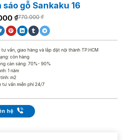
 sáo gỗ Sankaku 16
.000
₫
770.000
₫
000 ₫.
000 ₫.
 tư vấn, giao hàng và lắp đặt nội thành TP.HCM
rạng: còn hàng
ăng cản sáng: 70%- 90%
nh: 1 năm
 tính: m2
e tư vấn miễn phí 24/7
ên hệ