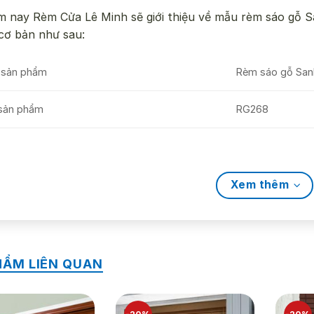
 nay Rèm Cửa Lê Minh sẽ giới thiệu về mẫu rèm sáo gỗ 
 cơ bản như sau:
 sản phẩm
Rèm sáo gỗ San
sản phẩm
RG268
 trạng
Còn hàng
 liệu
Gỗ 100%
Xem thêm
 năng cản sáng
70% - 90%
vị tính
m2
HẨM LIÊN QUAN
 hành
1 năm