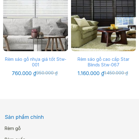
Rèm sáo gỗ nhựa giá tốt Stw-
Rèm sáo gỗ cao cấp Star
001
Blinds Stw-067
Giá
Giá
Giá
Giá
760.000
₫
950.000
₫
1.160.000
₫
1.450.000
₫
gốc
hiện
gốc
hiện
là:
tại
là:
tại
950.000 ₫.
là:
1.450.000 ₫.
là:
760.000 ₫.
1.160.000 ₫.
Sản phẩm chính
Rèm gỗ