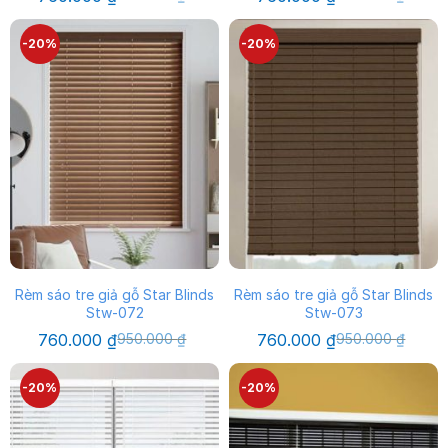
gốc
hiện
gốc
hiện
là:
tại
là:
tại
950.000 ₫.
là:
950.000 ₫.
là:
-20%
-20%
760.000 ₫.
760.000 ₫.
Rèm sáo tre giả gỗ Star Blinds
Rèm sáo tre giả gỗ Star Blinds
Stw-072
Stw-073
Giá
Giá
Giá
Giá
760.000
₫
950.000
₫
760.000
₫
950.000
₫
gốc
hiện
gốc
hiện
là:
tại
là:
tại
950.000 ₫.
là:
950.000 ₫.
là:
-20%
-20%
760.000 ₫.
760.000 ₫.