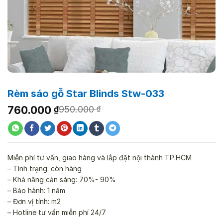
Rèm sáo gỗ Star Blinds Stw-033
Giá
Giá
760.000
₫
950.000
₫
gốc
hiện
là:
tại
950.000 ₫.
là:
760.000 ₫.
Miễn phí tư vấn, giao hàng và lắp đặt nội thành TP.HCM
– Tình trạng: còn hàng
– Khả năng cản sáng: 70%- 90%
– Bảo hành: 1 năm
– Đơn vị tính: m2
– Hotline tư vấn miễn phí 24/7