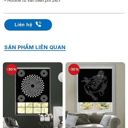
– Hotline tư vấn miễn phí 24/7
Liên hệ
SẢN PHẨM LIÊN QUAN
-30%
-30%