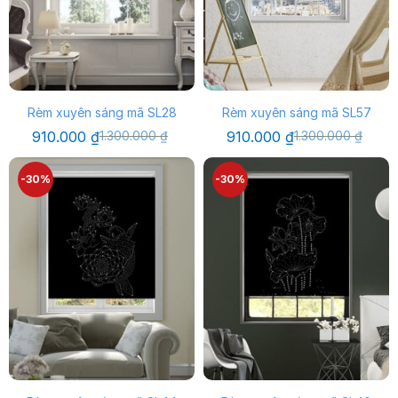
Rèm xuyên sáng mã SL28
Rèm xuyên sáng mã SL57
Giá
Giá
Giá
Giá
910.000
₫
1.300.000
₫
910.000
₫
1.300.000
₫
gốc
hiện
gốc
hiện
là:
tại
là:
tại
1.300.000 ₫.
là:
1.300.000 ₫.
là:
-30%
-30%
910.000 ₫.
910.000 ₫.