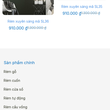
Rèm xuyên sáng mã SL35
Giá
Giá
910.000
₫
1.300.000
₫
gốc
hiện
là:
tại
Rèm xuyên sáng mã SL36
1.300.000 ₫.
là:
Giá
Giá
910.000
₫
1.300.000
₫
910.000 ₫.
gốc
hiện
là:
tại
1.300.000 ₫.
là:
910.000 ₫.
Sản phẩm chính
Rèm gỗ
Rèm cuốn
Rèm cửa sổ
Rèm tự động
Rèm cầu vồng