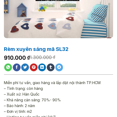
Rèm xuyên sáng mã SL32
Giá
Giá
910.000
₫
1.300.000
₫
gốc
hiện
là:
tại
1.300.000 ₫.
là:
910.000 ₫.
Miễn phí tư vấn, giao hàng và lắp đặt nội thành TP.HCM
– Tình trạng: còn hàng
– Xuất xứ: Hàn Quốc
– Khả năng cản sáng: 70%- 90%
– Bảo hành: 2 năm
– Đơn vị tính: m2