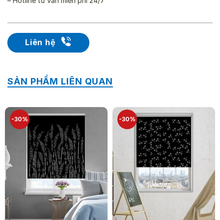
– Hotline tư vấn miễn phí 24/7
Liên hệ
SẢN PHẨM LIÊN QUAN
-30%
-30%