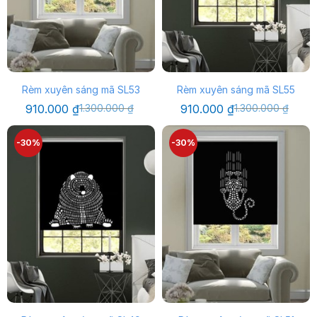
Rèm xuyên sáng mã SL53
Rèm xuyên sáng mã SL55
Giá
Giá
Giá
Giá
910.000
₫
1.300.000
₫
910.000
₫
1.300.000
₫
gốc
hiện
gốc
hiện
là:
tại
là:
tại
1.300.000 ₫.
là:
1.300.000 ₫.
là:
-30%
-30%
910.000 ₫.
910.000 ₫.