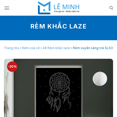
Skip
to
content
RÈM KHẮC LAZE
Trang chủ
›
Rèm cửa sổ
›
48 Rèm khắc laze
›
Rèm xuyên sáng mã SL63
-30%