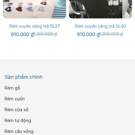
Rèm xuyên sáng mã SL37
Rèm xuyên sáng mã SL40
Giá
Giá
Giá
Giá
910.000
₫
1.300.000
₫
910.000
₫
1.300.000
₫
gốc
hiện
gốc
hiện
là:
tại
là:
tại
1.300.000 ₫.
là:
1.300.000 ₫.
là:
910.000 ₫.
910.000 ₫.
Sản phẩm chính
Rèm gỗ
Rèm cuốn
Rèm cửa sổ
Rèm tự động
Rèm cầu vồng