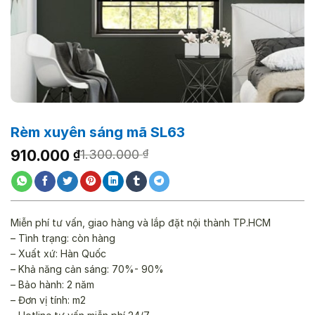
Rèm xuyên sáng mã SL63
Giá
Giá
910.000
₫
1.300.000
₫
gốc
hiện
là:
tại
1.300.000 ₫.
là:
910.000 ₫.
Miễn phí tư vấn, giao hàng và lắp đặt nội thành TP.HCM
– Tình trạng: còn hàng
– Xuất xứ: Hàn Quốc
– Khả năng cản sáng: 70%- 90%
– Bảo hành: 2 năm
– Đơn vị tính: m2