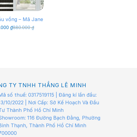
u vồng – Mã Jane
Giá
Giá
.000
₫
880.000
₫
gốc
hiện
là:
tại
880.000 ₫.
là:
660.000 ₫.
NG TY TNHH THẮNG LÊ MINH
Mã số thuế: 0317519115 | Đăng kí lần đầu:
13/10/2022 | Nơi Cấp: Sở Kế Hoạch Và Đầu
Tư Thành Phố Hồ Chí Minh
Showroom: 116 Đường Bạch Đằng, Phường
Bình Thạnh, Thành Phố Hồ Chí Minh
700000