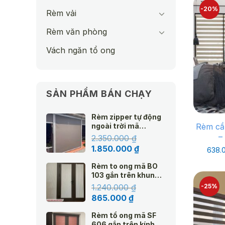
-20%
Rèm vải
Rèm văn phòng
Vách ngăn tổ ong
SẢN PHẨM BÁN CHẠY
Rèm zipper tự động
ngoài trời mã
Rèm cầ
Amazon
–
2.350.000
₫
Giá
Giá
1.850.000
₫
638.
gốc
hiện
Rèm to ong mã BO
là:
tại
103 gắn trên khung
2.350.000 ₫.
là:
kính hệ 25 màu kem
1.240.000
₫
-25%
1.850.000 ₫.
Giá
Giá
865.000
₫
gốc
hiện
Rèm tổ ong mã SF
là:
tại
606 gắn trên kính