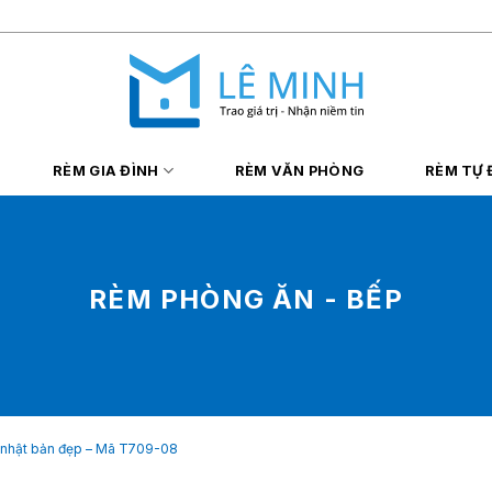
RÈM GIA ĐÌNH
RÈM VĂN PHÒNG
RÈM TỰ
RÈM PHÒNG ĂN - BẾP
 nhật bản đẹp – Mã T709-08