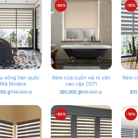
1.145.600 ₫.
476.000 ₫.
-30%
-15%
u vồng hàn quốc
Rèm cửa cuốn vải nỉ vân
Rèm c
 Mã Modica
cao cấp C571
Giá
Giá
Giá
Giá
000
₫
798.000
₫
395.000
₫
565.000
₫
831
gốc
hiện
gốc
hiện
là:
tại
là:
tại
798.000 ₫.
là:
565.000 ₫.
là:
638.000 ₫.
395.000 ₫.
-30%
-15%