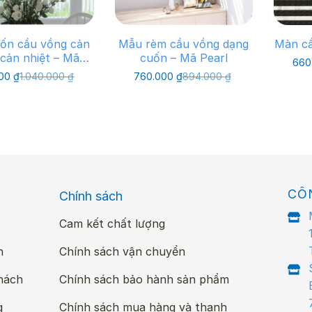
ốn cầu vồng cản
Mẫu rèm cầu vồng dạng
Màn cầ
cản nhiệt – Mã
cuốn – Mã Pearl
660
Marble
Giá
Giá
Giá
Giá
000
₫
1.040.000
₫
760.000
₫
894.000
₫
gốc
hiện
gốc
hiện
là:
tại
là:
tại
1.040.000 ₫.
là:
894.000 ₫.
là:
832.000 ₫.
760.000 ₫.
CÔ
Chính sách
Cam kết chất lượng
n
Chính sách vận chuyển
hách
Chính sách bảo hành sản phẩm
g
Chính sách mua hàng và thanh