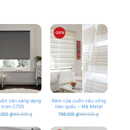
-20%
ốn cản sáng dạng
Rèm cửa cuốn cầu vồng
trơn C705
hàn quốc – Mã Metal
Giá
Giá
Giá
Giá
.000
₫
380.000
₫
768.000
₫
960.000
₫
gốc
hiện
gốc
hiện
là:
tại
là:
tại
380.000 ₫.
là:
960.000 ₫.
là: