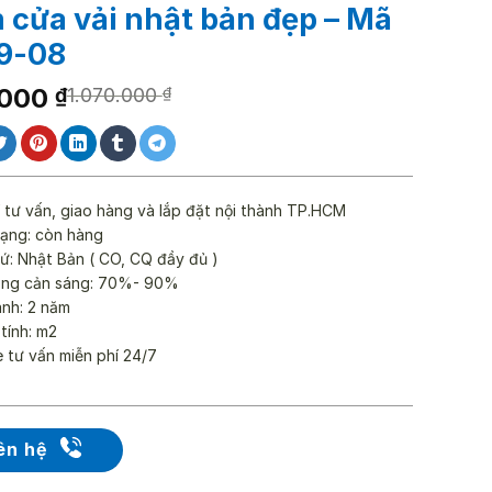
 cửa vải nhật bản đẹp – Mã
9-08
.000
₫
1.070.000
₫
0.000 ₫.
000 ₫.
 tư vấn, giao hàng và lắp đặt nội thành TP.HCM
rạng: còn hàng
ứ: Nhật Bản ( CO, CQ đầy đủ )
ăng cản sáng: 70%- 90%
ành: 2 năm
 tính: m2
e tư vấn miễn phí 24/7
ên hệ