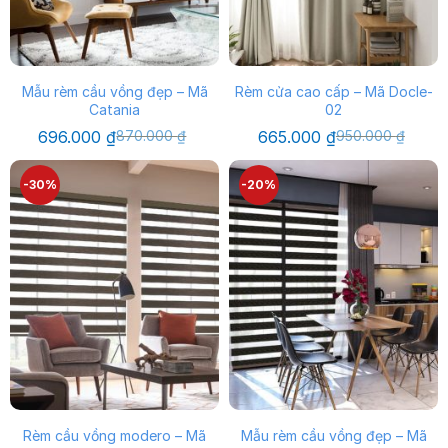
Mẫu rèm cầu vồng đẹp – Mã
Rèm cửa cao cấp – Mã Docle-
Catania
02
Giá
Giá
Giá
Giá
696.000
₫
870.000
₫
665.000
₫
950.000
₫
gốc
hiện
gốc
hiện
là:
tại
là:
tại
870.000 ₫.
là:
950.000 ₫.
là:
-30%
-20%
696.000 ₫.
665.000 ₫.
Rèm cầu vồng modero – Mã
Mẫu rèm cầu vồng đẹp – Mã