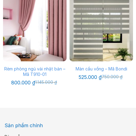
Rèm phòng ngủ vải nhật bản –
Màn cầu vồng – Mã Bondi
Mã T910-01
Giá
Giá
525.000
₫
750.000
₫
gốc
hiện
Giá
Giá
800.000
₫
1.145.000
₫
là:
tại
gốc
hiện
750.000 ₫.
là:
là:
tại
525.000 ₫.
1.145.000 ₫.
là:
800.000 ₫.
Sản phẩm chính