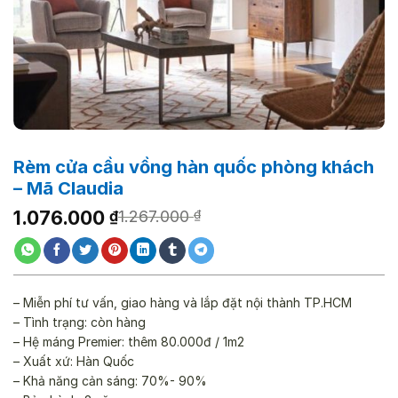
Rèm cửa cầu vồng hàn quốc phòng khách
– Mã Claudia
Giá
Giá
1.076.000
₫
1.267.000
₫
gốc
hiện
là:
tại
1.267.000 ₫.
là:
1.076.000 ₫.
– Miễn phí tư vấn, giao hàng và lắp đặt nội thành TP.HCM
– Tình trạng: còn hàng
– Hệ máng Premier: thêm 80.000đ / 1m2
– Xuất xứ: Hàn Quốc
– Khả năng cản sáng: 70%- 90%