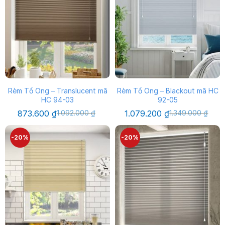
Rèm Tổ Ong – Translucent mã
Rèm Tổ Ong – Blackout mã HC
HC 94-03
92-05
Giá
Giá
Giá
Giá
873.600
₫
1.092.000
₫
1.079.200
₫
1.349.000
₫
gốc
hiện
gốc
hiện
là:
tại
là:
tại
1.092.000 ₫.
là:
1.349.000 ₫.
là:
-20%
-20%
873.600 ₫.
1.079.200 ₫.