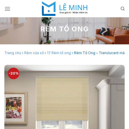
Skip
to
content
RÈM TỔ ONG
Trang chủ
›
Rèm cửa sổ
›
17 Rèm tổ ong
›
Rèm Tổ Ong – Translucent mã H
-20%