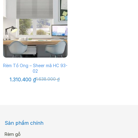
Rèm Tổ Ong – Sheer mã HC 93-
02
Giá
Giá
1.310.400
₫
1.638.000
₫
gốc
hiện
là:
tại
1.638.000 ₫.
là:
1.310.400 ₫.
Sản phẩm chính
Rèm gỗ