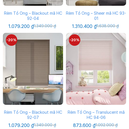
Rèm Tổ Ong – Blackout mã HC
Rèm Tổ Ong – Sheer mã HC 93-
92-04
01
Giá
Giá
Giá
Giá
1.079.200
₫
1.349.000
₫
1.310.400
₫
1.638.000
₫
gốc
hiện
gốc
hiện
là:
tại
là:
tại
1.349.000 ₫.
là:
1.638.000 ₫.
là:
-20%
-20%
1.079.200 ₫.
1.310.400 ₫.
Rèm Tổ Ong – Blackout mã HC
Rèm Tổ Ong – Translucent mã
92-07
HC 94-06
Giá
Giá
Giá
Giá
1.079.200
₫
1.349.000
₫
873.600
₫
1.092.000
₫