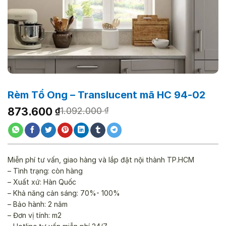
Rèm Tổ Ong – Translucent mã HC 94-02
Giá
Giá
873.600
₫
1.092.000
₫
gốc
hiện
là:
tại
1.092.000 ₫.
là:
873.600 ₫.
Miễn phí tư vấn, giao hàng và lắp đặt nội thành TP.HCM
– Tình trạng: còn hàng
– Xuất xứ: Hàn Quốc
– Khả năng cản sáng: 70%- 100%
– Bảo hành: 2 năm
– Đơn vị tính: m2