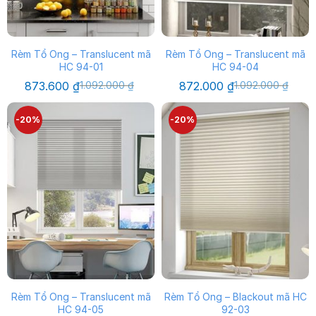
Rèm Tổ Ong – Translucent mã
Rèm Tổ Ong – Translucent mã
HC 94-01
HC 94-04
Giá
Giá
Giá
Giá
873.600
₫
1.092.000
₫
872.000
₫
1.092.000
₫
gốc
hiện
gốc
hiện
là:
tại
là:
tại
1.092.000 ₫.
là:
1.092.000 ₫.
là:
-20%
-20%
873.600 ₫.
872.000 ₫.
Rèm Tổ Ong – Translucent mã
Rèm Tổ Ong – Blackout mã HC
HC 94-05
92-03