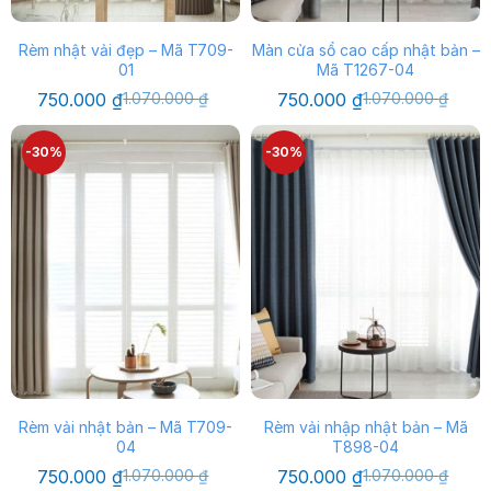
Rèm nhật vải đẹp – Mã T709-
Màn cửa sổ cao cấp nhật bản –
01
Mã T1267-04
Giá
Giá
Giá
Giá
750.000
₫
1.070.000
₫
750.000
₫
1.070.000
₫
gốc
hiện
gốc
hiện
là:
tại
là:
tại
1.070.000 ₫.
là:
1.070.000 ₫.
là:
-30%
-30%
750.000 ₫.
750.000 ₫.
Rèm vải nhật bản – Mã T709-
Rèm vải nhập nhật bản – Mã
04
T898-04
Giá
Giá
Giá
Giá
750.000
₫
1.070.000
₫
750.000
₫
1.070.000
₫