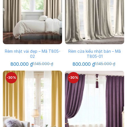
Rèm nhật vải đẹp – Mã T805-
Rèm cửa kiểu nhật bản – Mã
02
T805-01
Giá
Giá
Giá
Giá
800.000
₫
1.145.000
₫
800.000
₫
1.145.000
₫
gốc
hiện
gốc
hiện
là:
tại
là:
tại
1.145.000 ₫.
là:
1.145.000 ₫.
là:
-30%
-30%
800.000 ₫.
800.000 ₫.