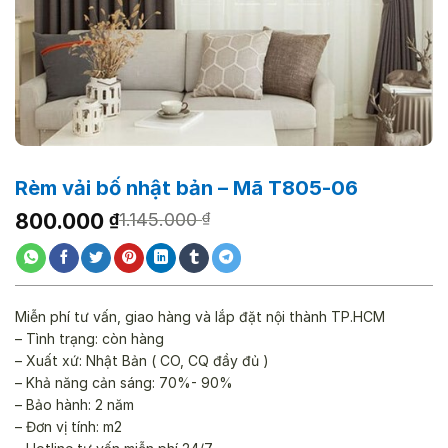
Rèm vải bố nhật bản – Mã T805-06
Giá
Giá
800.000
₫
1.145.000
₫
gốc
hiện
là:
tại
1.145.000 ₫.
là:
800.000 ₫.
Miễn phí tư vấn, giao hàng và lắp đặt nội thành TP.HCM
– Tình trạng: còn hàng
– Xuất xứ: Nhật Bản ( CO, CQ đầy đủ )
– Khả năng cản sáng: 70%- 90%
– Bảo hành: 2 năm
– Đơn vị tính: m2