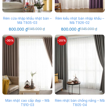
Rèm cửa nhập khẩu nhật bản –
Rèm kiểu nhật bản nhập khẩu –
Mã T805-03
Mã T926-02
Giá
Giá
Giá
Giá
800.000
₫
1.145.000
₫
800.000
₫
1.145.000
₫
gốc
hiện
gốc
hiện
là:
tại
là:
tại
1.145.000 ₫.
là:
1.145.000 ₫.
là:
-30%
-20%
800.000 ₫.
800.000 ₫.
Màn nhật cao cấp đẹp – Mã
Rèm nhật bản chống nắng – Mã
T910-03
T805-04