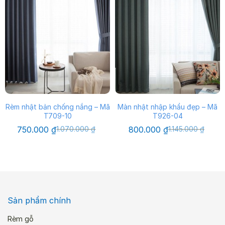
Rèm nhật bản chống nắng – Mã
Màn nhật nhập khẩu đẹp – Mã
T709-10
T926-04
Giá
Giá
Giá
Giá
750.000
₫
1.070.000
₫
800.000
₫
1.145.000
₫
gốc
hiện
gốc
hiện
là:
tại
là:
tại
1.070.000 ₫.
là:
1.145.000 ₫.
là:
750.000 ₫.
800.000 ₫.
Sản phẩm chính
Rèm gỗ