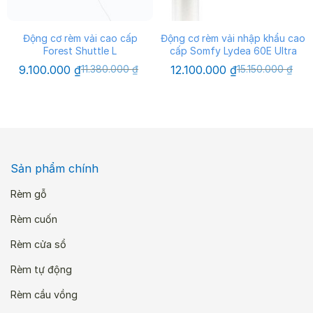
Động cơ rèm vải cao cấp
Động cơ rèm vải nhập khẩu cao
Forest Shuttle L
cấp Somfy Lydea 60E Ultra
Giá
Giá
Giá
Giá
9.100.000
₫
11.380.000
₫
12.100.000
₫
15.150.000
₫
gốc
hiện
gốc
hiện
là:
tại
là:
tại
11.380.000 ₫.
là:
15.150.000 ₫.
là:
9.100.000 ₫.
12.100.000 ₫.
Sản phẩm chính
Rèm gỗ
Rèm cuốn
Rèm cửa sổ
Rèm tự động
Rèm cầu vồng