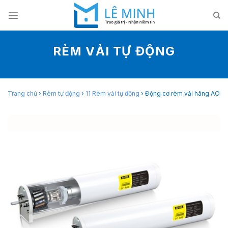
Skip
to
content
RÈM VẢI TỰ ĐỘNG
Trang chủ
›
Rèm tự động
›
11 Rèm vải tự động
›
Động cơ rèm vải hãng AOK