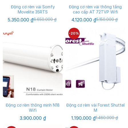
Động cơ rèm vải Somfy
Động cơ rèm vải thông tầng
Movelite 35RTS
cao cấp AT 72TVP Wifi
Giá
Giá
Giá
Giá
5.350.000
₫
6.650.000
₫
4.120.000
₫
5.150.000
₫
gốc
hiện
gốc
hiện
là:
tại
là:
tại
6.650.000 ₫.
là:
5.150.000 ₫.
là:
-20%
5.350.000 ₫.
4.120.000 ₫.
Động cơ rèm thông minh N18
Động cơ rèm vải Forest Shuttel
Wifi
M
Giá
Giá
3.900.000
₫
1.190.000
₫
1.480.000
₫
gốc
hiện
là:
tại