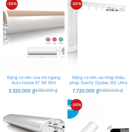
1.480.000 ₫.
là:
-20%
-20%
1.190.000 ₫.
Động cơ rèm cửa mở ngang
Động cơ rèm vải nhập khẩu
Auto Home AT 86 Wifi
pháp Somfy Glydea 35E Ultra
Giá
Giá
Giá
Giá
3.320.000
₫
4.150.000
₫
7.720.000
₫
9.650.000
₫
gốc
hiện
gốc
hiện
là:
tại
là:
tại
4.150.000 ₫.
là:
9.650.000 ₫.
là:
-20%
3.320.000 ₫.
7.720.000 ₫.