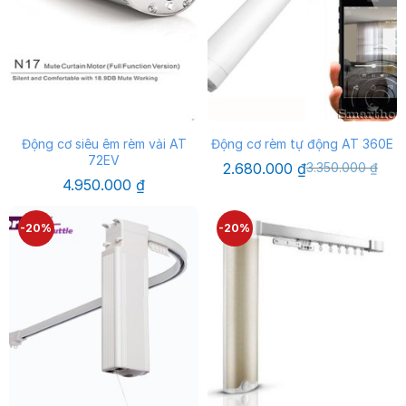
Động cơ siêu êm rèm vải AT
Động cơ rèm tự động AT 360E
72EV
Giá
Giá
2.680.000
₫
3.350.000
₫
gốc
hiện
4.950.000
₫
là:
tại
3.350.000 ₫.
là:
2.680.000 ₫.
-20%
-20%