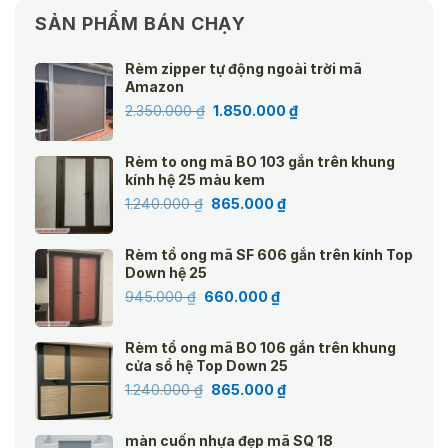
SẢN PHẨM BÁN CHẠY
Rèm zipper tự động ngoài trời mã
Amazon
Giá
Giá
2.350.000
₫
1.850.000
₫
gốc
hiện
là:
tại
Rèm to ong mã BO 103 gắn trên khung
2.350.000 ₫.
là:
kính hệ 25 màu kem
1.850.000 ₫.
Giá
Giá
1.240.000
₫
865.000
₫
gốc
hiện
là:
tại
Rèm tổ ong mã SF 606 gắn trên kính Top
1.240.000 ₫.
là:
Down hệ 25
865.000 ₫.
Giá
Giá
945.000
₫
660.000
₫
gốc
hiện
là:
tại
Rèm tổ ong mã BO 106 gắn trên khung
945.000 ₫.
là:
cửa sổ hệ Top Down 25
660.000 ₫.
Giá
Giá
1.240.000
₫
865.000
₫
gốc
hiện
là:
tại
màn cuốn nhựa đẹp mã SQ 18
1.240.000 ₫.
là: