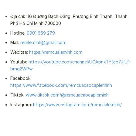
Địa chỉ: 116 Đường Bạch Đằng, Phường Bình Thạnh, Thành
Phố Hồ Chí Minh 700000
Hotline:
0901 659 279
Mail:
remleminh@gmail.com
Webitse:
https://remcualeminh.com
Youtube
https://youtube.com/channel/UCApnxTYtcp7JjLf-
bmg2WPw
Facebook:
https://www.facebook.com/remcuacaocapleminh
Tiktok:
www.tiktok.com/@remcuacaocapleminh
Instagram:
https://www.instagram.com/remcualeminh/