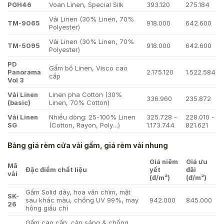
PGH46
Voan Linen, Special Silk
393.120
275.184
Vải Linen (30% Linen, 70%
TM-9065
918.000
642.600
Polyester)
Vải Linen (30% Linen, 70%
TM-5095
918.000
642.600
Polyester)
PD
Gấm bố Linen, Visco cao
Panorama
2.175.120
1.522.584
cấp
Vol 3
Vải Linen
Linen pha Cotton (30%
336.960
235.872
(basic)
Linen, 70% Cotton)
Vải Linen
Nhiều dòng: 25-100% Linen
325.728 -
228.010 -
SG
(Cotton, Rayon, Poly…)
1.173.744
821.621
Bảng giá rèm cửa vải gấm, giá rèm vải nhung
Giá niêm
Giá ưu
Mã
Đặc điểm chất liệu
yết
đãi
vải
(đ/m²)
(đ/m²)
Gấm Solid dày, hoa văn chìm, mặt
SK-
sau khác màu, chống UV 99%, may
942.000
845.000
26
hông giấu chỉ
Gấm cao cấp, cản sáng & chống