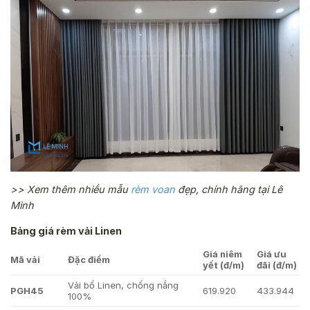
>> Xem thêm nhiều mẫu
rèm voan
đẹp, chính hãng tại Lê
Minh
Bảng giá rèm vải Linen
Giá niêm
Giá ưu
Mã vải
Đặc điểm
yết (đ/m)
đãi (đ/m)
Vải bố Linen, chống nắng
PGH45
619.920
433.944
100%