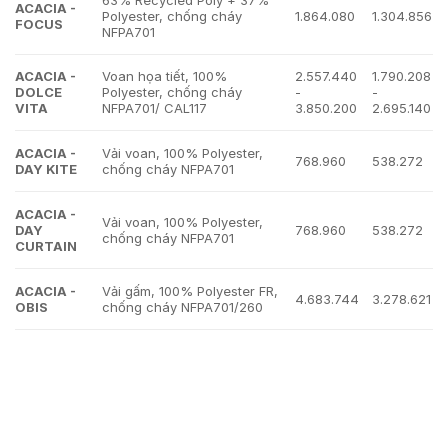
63% Recycled Poly + 37%
ACACIA -
Polyester, chống cháy
1.864.080
1.304.856
FOCUS
NFPA701
ACACIA -
Voan họa tiết, 100%
2.557.440
1.790.208
DOLCE
Polyester, chống cháy
-
-
VITA
NFPA701/ CAL117
3.850.200
2.695.140
ACACIA -
Vải voan, 100% Polyester,
768.960
538.272
DAY KITE
chống cháy NFPA701
ACACIA -
Vải voan, 100% Polyester,
DAY
768.960
538.272
chống cháy NFPA701
CURTAIN
ACACIA -
Vải gấm, 100% Polyester FR,
4.683.744
3.278.621
OBIS
chống cháy NFPA701/260