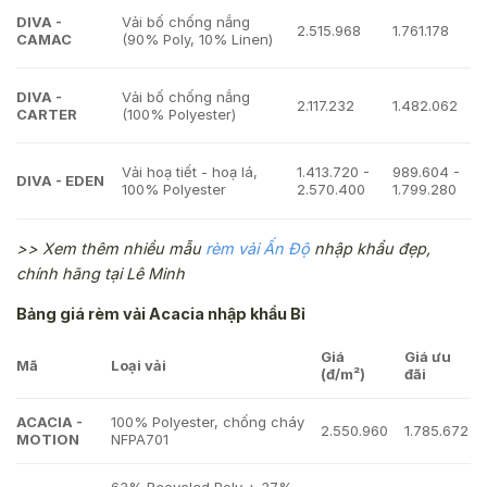
DIVA -
Vải bố chống nắng
2.515.968
1.761.178
CAMAC
(90% Poly, 10% Linen)
DIVA -
Vải bố chống nắng
2.117.232
1.482.062
CARTER
(100% Polyester)
Vải hoạ tiết - hoạ lá,
1.413.720 -
989.604 -
DIVA - EDEN
100% Polyester
2.570.400
1.799.280
>> Xem thêm nhiều mẫu
rèm vải Ấn Độ
nhập khẩu đẹp,
chính hãng tại Lê Minh
Bảng giá rèm vải Acacia nhập khẩu Bỉ
Giá
Giá ưu
Mã
Loại vải
(đ/m²)
đãi
ACACIA -
100% Polyester, chống cháy
2.550.960
1.785.672
MOTION
NFPA701