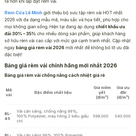
tế hơn khi lắp đặt rèm vải.
Rèm Cửa Lê Minh
giới thiệu bộ sưu tập rèm vải HOT nhất
2026 với đa dạng mẫu mã, màu sắc và họa tiết, phù hợp cho
mọi không gian sống. Hiện tại đang áp dụng
chiết khấu ưu
đãi 30% – 35%
cho nhiều dòng sản phẩm, giúp khách hàng
sở hữu rèm vải cao cấp với mức giá cạnh tranh nhất. Cập nhật
ngay
bảng giá rèm vải 2026
mới nhất để không bỏ lỡ ưu đãi
đặc biệt!
Bảng giá rèm vải chính hãng mới nhất 2026
Bảng giá rèm vải chống nắng cách nhiệt giá rẻ
Giá niêm
Giá ưu
Mã
Đặc điểm chất liệu
yết
đãi
vải
(đ/m²)
(đ/m²)
Vải cản sáng, chống nắng 99%,
BL-
100% Polyester, may hông 2 kiểu giấu
598.000
540.000
45
chỉ
BL-
Vải cản sáng 99%, 100% Polyester,