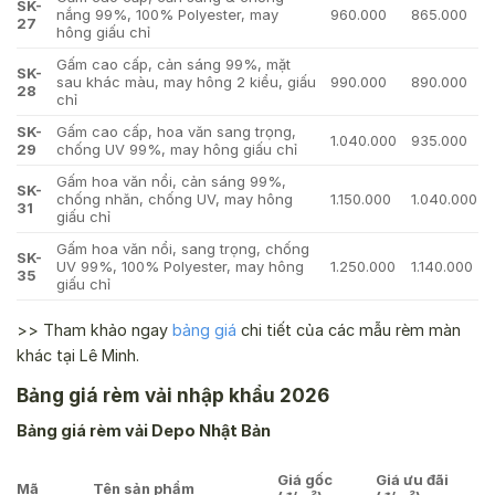
SK-
nắng 99%, 100% Polyester, may
960.000
865.000
27
hông giấu chỉ
Gấm cao cấp, cản sáng 99%, mặt
SK-
sau khác màu, may hông 2 kiểu, giấu
990.000
890.000
28
chỉ
SK-
Gấm cao cấp, hoa văn sang trọng,
1.040.000
935.000
29
chống UV 99%, may hông giấu chỉ
Gấm hoa văn nổi, cản sáng 99%,
SK-
chống nhăn, chống UV, may hông
1.150.000
1.040.000
31
giấu chỉ
Gấm hoa văn nổi, sang trọng, chống
SK-
UV 99%, 100% Polyester, may hông
1.250.000
1.140.000
35
giấu chỉ
>> Tham khảo ngay
bảng giá
chi tiết của các mẫu rèm màn
khác tại Lê Minh.
Bảng giá rèm vải nhập khẩu 2026
Bảng giá rèm vải Depo Nhật Bản
Giá gốc
Giá ưu đãi
Mã
Tên sản phẩm