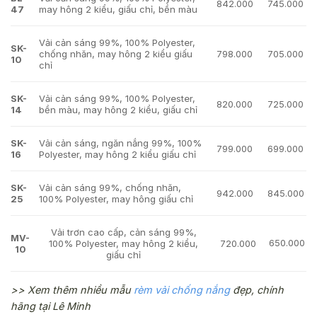
842.000
745.000
47
may hông 2 kiểu, giấu chỉ, bền màu
Vải cản sáng 99%, 100% Polyester,
SK-
chống nhăn, may hông 2 kiểu giấu
798.000
705.000
10
chỉ
SK-
Vải cản sáng 99%, 100% Polyester,
820.000
725.000
14
bền màu, may hông 2 kiểu, giấu chỉ
SK-
Vải cản sáng, ngăn nắng 99%, 100%
799.000
699.000
16
Polyester, may hông 2 kiểu giấu chỉ
SK-
Vải cản sáng 99%, chống nhăn,
942.000
845.000
25
100% Polyester, may hông giấu chỉ
Vải trơn cao cấp, cản sáng 99%,
MV-
650.000
100% Polyester, may hông 2 kiểu,
720.000
10
giấu chỉ
>> Xem thêm nhiều mẫu
rèm vải chống nắng
đẹp, chính
hãng tại Lê Minh