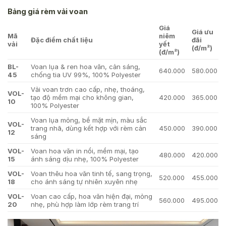
Bảng giá rèm vải voan
Giá
Giá ưu
Mã
niêm
Đặc điểm chất liệu
đãi
vải
yết
(đ/m²)
(đ/m²)
BL-
Voan lụa & ren hoa văn, cản sáng,
640.000
580.000
45
chống tia UV 99%, 100% Polyester
Vải voan trơn cao cấp, nhẹ, thoáng,
VOL-
tạo độ mềm mại cho không gian,
420.000
365.000
10
100% Polyester
Voan lụa mỏng, bề mặt mịn, màu sắc
VOL-
trang nhã, dùng kết hợp với rèm cản
450.000
390.000
12
sáng
VOL-
Voan hoa văn in nổi, mềm mại, tạo
480.000
420.000
15
ánh sáng dịu nhẹ, 100% Polyester
VOL-
Voan thêu hoa văn tinh tế, sang trọng,
520.000
455.000
18
cho ánh sáng tự nhiên xuyên nhẹ
VOL-
Voan cao cấp, hoa văn hiện đại, mỏng
560.000
495.000
20
nhẹ, phù hợp làm lớp rèm trang trí