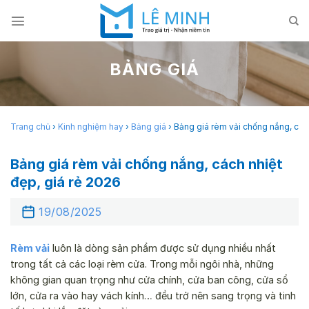
Skip
to
content
BẢNG GIÁ
Trang chủ
›
Kinh nghiệm hay
›
Bảng giá
›
Bảng giá rèm vải chống nắng, cách
Bảng giá rèm vải chống nắng, cách nhiệt
đẹp, giá rẻ 2026
19/08/2025
Rèm vải
luôn là dòng sản phẩm được sử dụng nhiều nhất
trong tất cả các loại rèm cửa. Trong mỗi ngôi nhà, những
không gian quan trọng như cửa chính, cửa ban công, cửa sổ
lớn, cửa ra vào hay vách kính… đều trở nên sang trọng và tinh