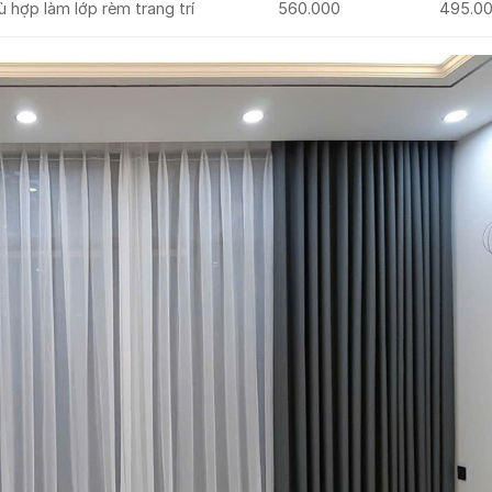
 hợp làm lớp rèm trang trí
560.000
495.0