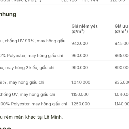
 nhung
Giá niêm yết
Giá ưu 
(đ/m²)
(đ/m²)
àu, chống UV 99%, may hông giấu
942.000
845.00
% Polyester, may hông giấu chỉ
960.000
865.00
, may hông 2 kiểu, giấu chỉ
990.000
890.00
9%, may hông giấu chỉ
1.040.000
935.00
chống UV, may hông giấu chỉ
1.150.000
1.040.
100% Polyester, may hông giấu chỉ
1.250.000
1.140.0
ẫu rèm màn khác tại Lê Minh.