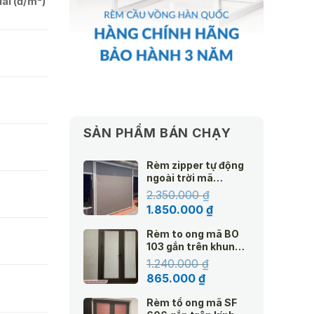
đãi (đ/m²)
0
SẢN PHẨM BÁN CHẠY
Rèm zipper tự động
ngoài trời mã
Amazon
2.350.000
₫
Giá
Giá
1.850.000
₫
gốc
hiện
Rèm to ong mã BO
là:
tại
103 gắn trên khung
2.350.000 ₫.
là:
kính hệ 25 màu kem
1.240.000
₫
1.850.000 ₫.
Giá
Giá
865.000
₫
0
gốc
hiện
Rèm tổ ong mã SF
là:
tại