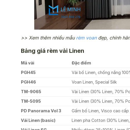
>> Xem thêm nhiều mẫu
rèm voan
đẹp, chính hãn
Bảng giá rèm vải Linen
Mã vải
Đặc điểm
PGH45
Vải bố Linen, chống nắng 10
PGH46
Voan Linen, Special Silk
TM-9065
Vải Linen (30% Linen, 70% Po
TM-5095
Vải Linen (30% Linen, 70% Po
PD Panorama Vol 3
Gấm bố Linen, Visco cao cấp
Vải Linen (basic)
Linen pha Cotton (30% Linen
Vải Linen SG
Nhiều dòng: 25-100% Linen (