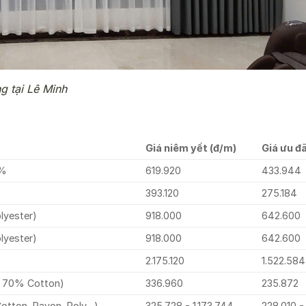
g tại Lê Minh
Giá niêm yết (đ/m)
Giá ưu đã
0%
619.920
433.944
393.120
275.184
lyester)
918.000
642.600
lyester)
918.000
642.600
2.175.120
1.522.584
, 70% Cotton)
336.960
235.872
Cotton, Rayon, Poly…)
325.728 - 1.173.744
228.010 -