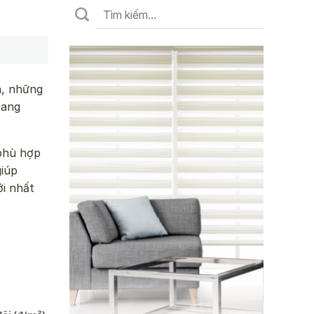
à, những
sang
 phù hợp
iúp
i nhất