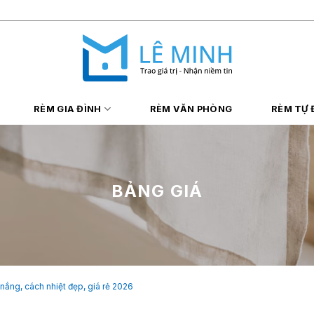
RÈM GIA ĐÌNH
RÈM VĂN PHÒNG
RÈM TỰ
BẢNG GIÁ
nắng, cách nhiệt đẹp, giá rẻ 2026