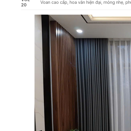
Voan cao cấp, hoa văn hiện đại, mỏng nhẹ, phù
20