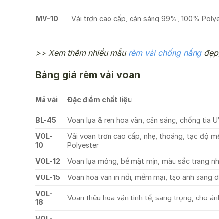
MV-10
Vải trơn cao cấp, cản sáng 99%, 100% Polyes
>> Xem thêm nhiều mẫu
rèm vải chống nắng
đẹp,
Bảng giá rèm vải voan
Mã vải
Đặc điểm chất liệu
BL-45
Voan lụa & ren hoa văn, cản sáng, chống tia
VOL-
Vải voan trơn cao cấp, nhẹ, thoáng, tạo độ 
10
Polyester
VOL-12
Voan lụa mỏng, bề mặt mịn, màu sắc trang nh
VOL-15
Voan hoa văn in nổi, mềm mại, tạo ánh sáng d
VOL-
Voan thêu hoa văn tinh tế, sang trọng, cho á
18
VOL-