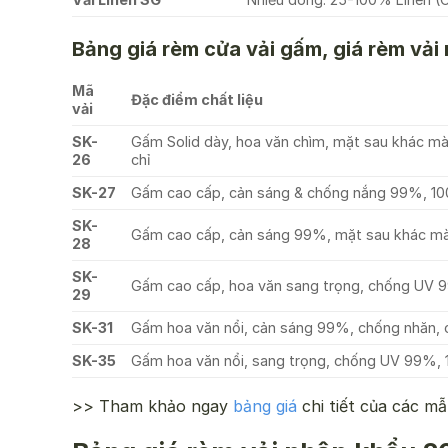
Bảng giá rèm cửa vải gấm, giá rèm vải
Mã
Đặc điểm chất liệu
vải
SK-
Gấm Solid dày, hoa văn chìm, mặt sau khác m
26
chỉ
SK-27
Gấm cao cấp, cản sáng & chống nắng 99%, 100
SK-
Gấm cao cấp, cản sáng 99%, mặt sau khác màu
28
SK-
Gấm cao cấp, hoa văn sang trọng, chống UV 9
29
SK-31
Gấm hoa văn nổi, cản sáng 99%, chống nhăn, 
SK-35
Gấm hoa văn nổi, sang trọng, chống UV 99%, 
>> Tham khảo ngay
bảng giá
chi tiết của các m