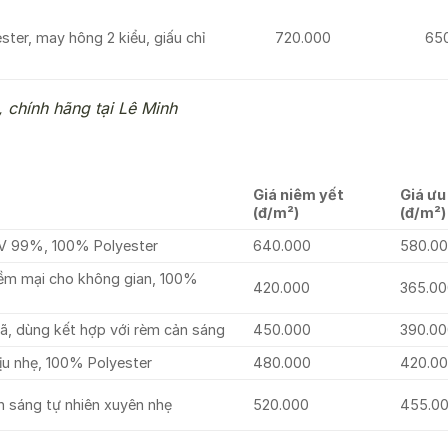
ter, may hông 2 kiểu, giấu chỉ
720.000
65
 chính hãng tại Lê Minh
Giá niêm yết
Giá ưu
(đ/m²)
(đ/m²)
 UV 99%, 100% Polyester
640.000
580.0
mềm mại cho không gian, 100%
420.000
365.0
ã, dùng kết hợp với rèm cản sáng
450.000
390.0
ịu nhẹ, 100% Polyester
480.000
420.0
nh sáng tự nhiên xuyên nhẹ
520.000
455.0