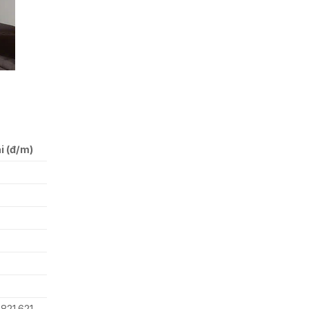
i (đ/m)
 821.621