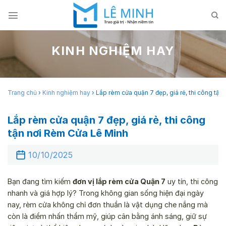
Skip
to
content
KINH NGHIỆM HAY
Trang chủ
›
Kinh nghiệm hay
›
Lắp rèm cửa quận 7 đẹp, giá rẻ, thi công tậ
Lắp rèm cửa quận 7 đẹp, giá rẻ, thi công
tận nơi Rèm Cửa Lê Minh
10/10/2025
Bạn đang tìm kiếm
đơn vị lắp rèm cửa Quận 7
uy tín, thi công
nhanh và giá hợp lý? Trong không gian sống hiện đại ngày
nay, rèm cửa không chỉ đơn thuần là vật dụng che nắng mà
còn là điểm nhấn thẩm mỹ, giúp cân bằng ánh sáng, giữ sự