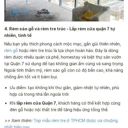
4. Rèm sáo gỗ và rèm tre trúc - Lắp rèm cửa quận 7 tự
nhiên, tinh tế
Nếu bạn yêu thích phong cách mộc mạc, gần gũi thiên nhiên,
rèm gỗ
hoặc rèm tre trúc là lựa chọn hoàn hảo. Đây là dòng
rèm được nhiều quán cà phê, homestay và biệt thự sân vườn
tại Quận 7 sử dụng để tạo không gian ấm cúng và sang trọng.
Ngoài tính thẩm mỹ, rèm sáo gỗ còn có độ bền cao, khả năng
chống ẩm tốt và ít bám bụi.
Ưu điểm: tạo không khí thư giãn, giảm nhiệt tự nhiên, phù
hợp cả trong nhà lẫn ngoài trời
Khi
lắp rèm cửa Quận 7
, khách hàng có thể kết hợp cùng
đèn gỗ hoặc nội thất tre để tăng hiệu ứng tổng thể.
>> Xem thêm:
Top mẫu rèm tre ở TPHCM được ưa chuộng
nhất hiện nay