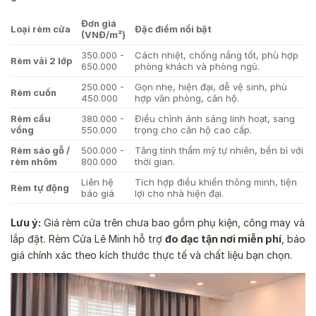
Đơn giá
Loại rèm cửa
Đặc điểm nổi bật
(VNĐ/m²)
350.000 -
Cách nhiệt, chống nắng tốt, phù hợp
Rèm vải 2 lớp
650.000
phòng khách và phòng ngủ.
250.000 -
Gọn nhẹ, hiện đại, dễ vệ sinh, phù
Rèm cuốn
450.000
hợp văn phòng, căn hộ.
Rèm cầu
380.000 -
Điều chỉnh ánh sáng linh hoạt, sang
vồng
550.000
trọng cho căn hộ cao cấp.
Rèm sáo gỗ /
500.000 -
Tăng tính thẩm mỹ tự nhiên, bền bỉ với
rèm nhôm
800.000
thời gian.
Liên hệ
Tích hợp điều khiển thông minh, tiện
Rèm tự động
báo giá
lợi cho nhà hiện đại.
Lưu ý:
Giá rèm cửa trên chưa bao gồm phụ kiện, công may và
lắp đặt. Rèm Cửa Lê Minh hỗ trợ
đo đạc tận nơi miễn phí
, báo
giá chính xác theo kích thước thực tế và chất liệu bạn chọn.