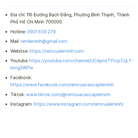
Địa chỉ: 116 Đường Bạch Đằng, Phường Bình Thạnh, Thành
Phố Hồ Chí Minh 700000
Hotline:
0901 659 279
Mail:
remleminh@gmail.com
Webitse:
https://remcualeminh.com
Youtube
https://youtube.com/channel/UCApnxTYtcp7JjLf-
bmg2WPw
Facebook:
https://www.facebook.com/remcuacaocapleminh
Tiktok:
www.tiktok.com/@remcuacaocapleminh
Instagram:
https://www.instagram.com/remcualeminh/