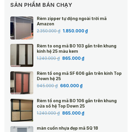
SẢN PHẨM BÁN CHẠY
Rèm zipper tự động ngoài trời mã
Amazon
Giá
Giá
2.350.000
₫
1.850.000
₫
gốc
hiện
là:
tại
Rèm to ong mã BO 103 gắn trên khung
2.350.000 ₫.
là:
kính hệ 25 màu kem
1.850.000 ₫.
Giá
Giá
1.240.000
₫
865.000
₫
gốc
hiện
là:
tại
Rèm tổ ong mã SF 606 gắn trên kính Top
1.240.000 ₫.
là:
Down hệ 25
865.000 ₫.
Giá
Giá
945.000
₫
660.000
₫
gốc
hiện
là:
tại
Rèm tổ ong mã BO 106 gắn trên khung
945.000 ₫.
là:
cửa sổ hệ Top Down 25
660.000 ₫.
Giá
Giá
1.240.000
₫
865.000
₫
gốc
hiện
là:
tại
màn cuốn nhựa đẹp mã SQ 18
1.240.000 ₫.
là: