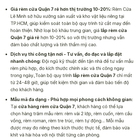
Giá rèm cửa Quận 7 rẻ hơn thị trường 10-20%:
Rèm Cửa
Lê Minh sở hữu xưởng sản xuất và kho vật liệu riêng tại
TP.HCM, giúp kiểm soát toàn bộ quy trình từ cắt may đến
hoàn thiện. Nhờ loại bỏ khâu trung gian, giá
lắp rèm cửa
Quận 7 giá rẻ
hơn 10-20% so với thị trường nhưng vẫn
đảm bảo chất lượng và tính thẩm mỹ cao.
Dịch vụ thi công tận nơi - Tư vấn, đo đạc và lắp đặt
nhanh chóng:
Đội ngũ kỹ thuật đến tận nhà để tư vấn mẫu
rèm phù hợp, đo kích thước chính xác và thi công ngay
trong ngày.,Toàn bộ quy trình
lắp rèm cửa Quận 7
chỉ mất
từ 24-48 giờ, giúp tiết kiệm thời gian và đảm bảo tiến độ
cho khách hàng.
Mẫu mã đa dạng - Phù hợp mọi phong cách không gian:
Tại
cửa hàng rèm cửa Quận 7
, khách hàng có thể lựa
chọn hàng trăm mẫu rèm: rèm vải 2 lớp, rèm cuốn, rèm cầu
vồng, rèm roman, rèm tre trúc, rèm tự động… Mỗi mẫu
được may đo riêng theo kích thước thực tế, đảm bảo vừa
khít và hài hòa với nội thất từng căn phòng.