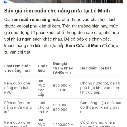
Báo giá rèm cuốn che nắng mưa tại Lê Minh
Giá
rèm cuốn che nắng mưa
phụ thuộc vào chất liệu, kích
thước và loại phụ kiện đi kèm. Trên thị trường hiện nay, mức
giá dao động từ phân khúc phổ thông đến cao cấp, phù hợp
với nhiều ngân sách khác nhau. Để có báo giá chính xác,
khách hàng nên liên hệ trực tiếp
Rèm Cửa Lê Minh
để được
tư vấn chi tiết.
Đơn giá
Loại rèm cuốn
Chất
tham khảo
Đặc điểm nổi bật
che nắng mưa
liệu
(VNĐ/m²)
Bạt
Rèm cuốn che
Chống nước tốt, bền bỉ,
PVC
650.000 –
nắng mưa bạt
phù hợp khu vực mưa
cao
1.100.000
PVC
tạt trực tiếp
cấp
Rèm cuốn che
Lưới
Cản nắng hiệu quả, tạo
550.000 –
nắng mưa dạng
chống
độ thoáng, không gây
950.000
lưới
tia UV
bí
Bạt
Rèm cuốn che
Cố định chắc chắn,
PVC
1.200.000 –
nắng mưa có
hạn chế rung lắc khi