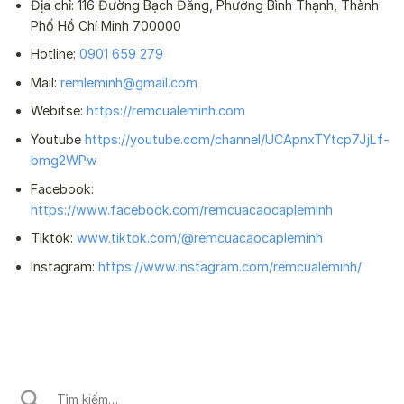
Địa chỉ: 116 Đường Bạch Đằng, Phường Bình Thạnh, Thành
Phố Hồ Chí Minh 700000
Hotline:
0901 659 279
Mail:
remleminh@gmail.com
Webitse:
https://remcualeminh.com
Youtube
https://youtube.com/channel/UCApnxTYtcp7JjLf-
bmg2WPw
Facebook:
https://www.facebook.com/remcuacaocapleminh
Tiktok:
www.tiktok.com/@remcuacaocapleminh
Instagram:
https://www.instagram.com/remcualeminh/