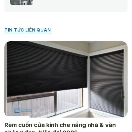
là:
tại
335.000 ₫.
là:
235.000 ₫.
TIN TỨC LIÊN QUAN
Rèm cuốn cửa kính che nắng nhà & văn