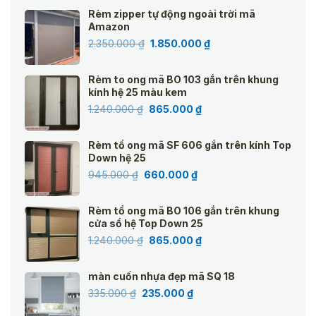
Rèm zipper tự động ngoài trời mã
Amazon
Giá
Giá
2.350.000
₫
1.850.000
₫
gốc
hiện
là:
tại
Rèm to ong mã BO 103 gắn trên khung
2.350.000 ₫.
là:
kính hệ 25 màu kem
1.850.000 ₫.
Giá
Giá
1.240.000
₫
865.000
₫
gốc
hiện
là:
tại
Rèm tổ ong mã SF 606 gắn trên kính Top
1.240.000 ₫.
là:
Down hệ 25
865.000 ₫.
Giá
Giá
945.000
₫
660.000
₫
gốc
hiện
là:
tại
Rèm tổ ong mã BO 106 gắn trên khung
945.000 ₫.
là:
cửa sổ hệ Top Down 25
660.000 ₫.
Giá
Giá
1.240.000
₫
865.000
₫
gốc
hiện
là:
tại
màn cuốn nhựa đẹp mã SQ 18
1.240.000 ₫.
là:
Giá
Giá
335.000
₫
235.000
₫
865.000 ₫.
gốc
hiện