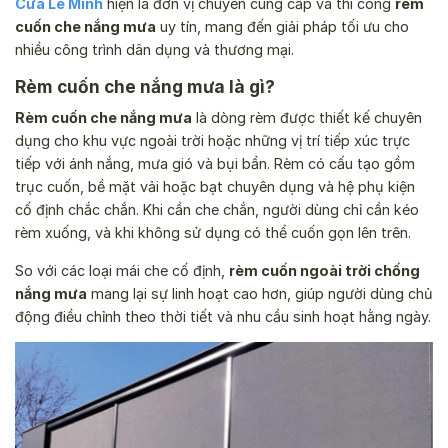
Cửa Lê Minh
hiện là đơn vị chuyên cung cấp và thi công
rèm
cuốn che nắng mưa
uy tín, mang đến giải pháp tối ưu cho
nhiều công trình dân dụng và thương mại.
Rèm cuốn che nắng mưa là gì?
Rèm cuốn che nắng mưa
là dòng rèm được thiết kế chuyên
dụng cho khu vực ngoài trời hoặc những vị trí tiếp xúc trực
tiếp với ánh nắng, mưa gió và bụi bẩn. Rèm có cấu tạo gồm
trục cuốn, bề mặt vải hoặc bạt chuyên dụng và hệ phụ kiện
cố định chắc chắn. Khi cần che chắn, người dùng chỉ cần kéo
rèm xuống, và khi không sử dụng có thể cuốn gọn lên trên.
So với các loại mái che cố định,
rèm cuốn ngoài trời chống
nắng mưa
mang lại sự linh hoạt cao hơn, giúp người dùng chủ
động điều chỉnh theo thời tiết và nhu cầu sinh hoạt hằng ngày.