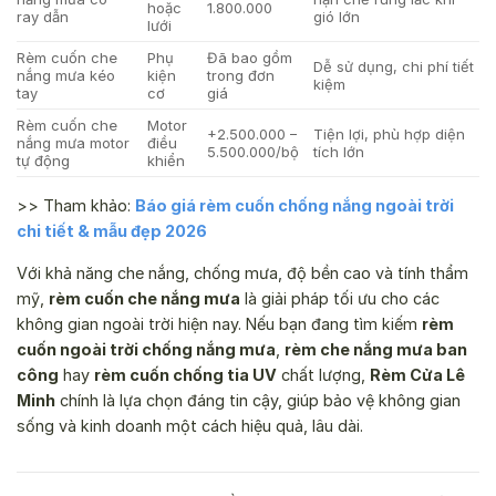
hoặc
1.800.000
ray dẫn
gió lớn
lưới
Rèm cuốn che
Phụ
Đã bao gồm
Dễ sử dụng, chi phí tiết
nắng mưa kéo
kiện
trong đơn
kiệm
tay
cơ
giá
Rèm cuốn che
Motor
+2.500.000 –
Tiện lợi, phù hợp diện
nắng mưa motor
điều
5.500.000/bộ
tích lớn
tự động
khiển
>> Tham khảo:
Báo giá rèm cuốn chống nắng ngoài trời
chi tiết & mẫu đẹp 2026
Với khả năng che nắng, chống mưa, độ bền cao và tính thẩm
mỹ,
rèm cuốn che nắng mưa
là giải pháp tối ưu cho các
không gian ngoài trời hiện nay. Nếu bạn đang tìm kiếm
rèm
cuốn ngoài trời chống nắng mưa
,
rèm che nắng mưa ban
công
hay
rèm cuốn chống tia UV
chất lượng,
Rèm Cửa Lê
Minh
chính là lựa chọn đáng tin cậy, giúp bảo vệ không gian
sống và kinh doanh một cách hiệu quả, lâu dài.