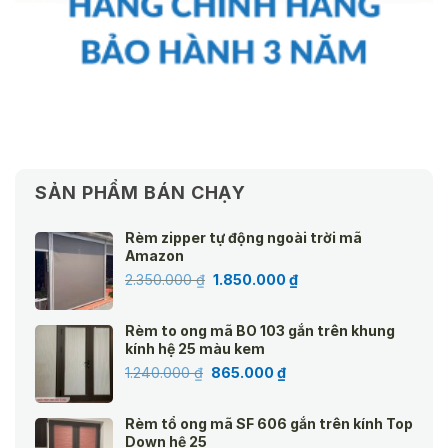
SẢN PHẨM BÁN CHẠY
Rèm zipper tự động ngoài trời mã
Amazon
Giá
Giá
2.350.000
₫
1.850.000
₫
gốc
hiện
là:
tại
Rèm to ong mã BO 103 gắn trên khung
2.350.000 ₫.
là:
kính hệ 25 màu kem
1.850.000 ₫.
Giá
Giá
1.240.000
₫
865.000
₫
gốc
hiện
là:
tại
Rèm tổ ong mã SF 606 gắn trên kính Top
1.240.000 ₫.
là:
Down hệ 25
865.000 ₫.