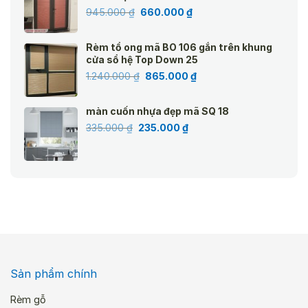
Giá
Giá
945.000
₫
660.000
₫
gốc
hiện
là:
tại
Rèm tổ ong mã BO 106 gắn trên khung
945.000 ₫.
là:
cửa sổ hệ Top Down 25
660.000 ₫.
Giá
Giá
1.240.000
₫
865.000
₫
gốc
hiện
là:
tại
màn cuốn nhựa đẹp mã SQ 18
1.240.000 ₫.
là:
Giá
Giá
335.000
₫
235.000
₫
865.000 ₫.
gốc
hiện
là:
tại
335.000 ₫.
là:
235.000 ₫.
Sản phẩm chính
Rèm gỗ