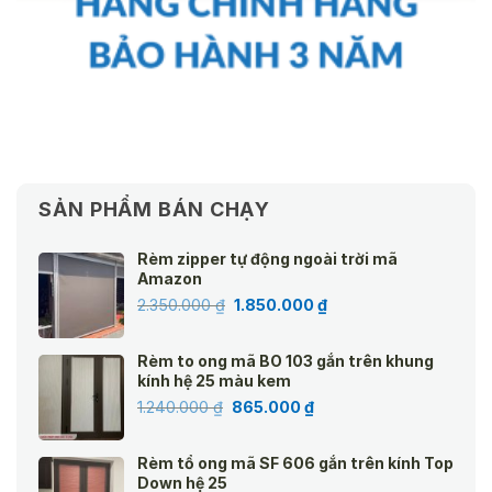
SẢN PHẨM BÁN CHẠY
Rèm zipper tự động ngoài trời mã
Amazon
Giá
Giá
2.350.000
₫
1.850.000
₫
gốc
hiện
là:
tại
Rèm to ong mã BO 103 gắn trên khung
2.350.000 ₫.
là:
kính hệ 25 màu kem
1.850.000 ₫.
Giá
Giá
1.240.000
₫
865.000
₫
gốc
hiện
là:
tại
Rèm tổ ong mã SF 606 gắn trên kính Top
1.240.000 ₫.
là:
Down hệ 25
865.000 ₫.