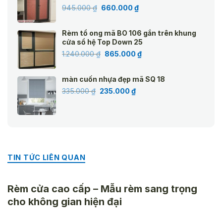
Giá
Giá
945.000
₫
660.000
₫
gốc
hiện
là:
tại
Rèm tổ ong mã BO 106 gắn trên khung
945.000 ₫.
là:
cửa sổ hệ Top Down 25
660.000 ₫.
Giá
Giá
1.240.000
₫
865.000
₫
gốc
hiện
là:
tại
màn cuốn nhựa đẹp mã SQ 18
1.240.000 ₫.
là:
Giá
Giá
335.000
₫
235.000
₫
865.000 ₫.
gốc
hiện
là:
tại
335.000 ₫.
là:
235.000 ₫.
TIN TỨC LIÊN QUAN
Rèm cửa cao cấp – Mẫu rèm sang trọng
cho không gian hiện đại