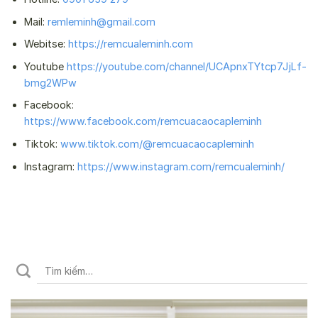
Mail:
remleminh@gmail.com
Webitse:
https://remcualeminh.com
Youtube
https://youtube.com/channel/UCApnxTYtcp7JjLf-
bmg2WPw
Facebook:
https://www.facebook.com/remcuacaocapleminh
Tiktok:
www.tiktok.com/@remcuacaocapleminh
Instagram:
https://www.instagram.com/remcualeminh/