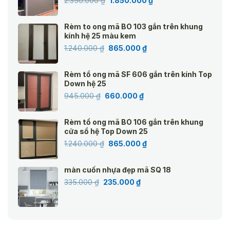
2.350.000
₫
1.850.000
₫
gốc
hiện
là:
tại
Rèm to ong mã BO 103 gắn trên khung
2.350.000 ₫.
là:
kính hệ 25 màu kem
1.850.000 ₫.
Giá
Giá
1.240.000
₫
865.000
₫
gốc
hiện
là:
tại
Rèm tổ ong mã SF 606 gắn trên kính Top
1.240.000 ₫.
là:
Down hệ 25
865.000 ₫.
Giá
Giá
945.000
₫
660.000
₫
gốc
hiện
là:
tại
Rèm tổ ong mã BO 106 gắn trên khung
945.000 ₫.
là:
cửa sổ hệ Top Down 25
660.000 ₫.
Giá
Giá
1.240.000
₫
865.000
₫
gốc
hiện
là:
tại
màn cuốn nhựa đẹp mã SQ 18
1.240.000 ₫.
là:
Giá
Giá
335.000
₫
235.000
₫
865.000 ₫.
gốc
hiện
là:
tại
335.000 ₫.
là:
235.000 ₫.