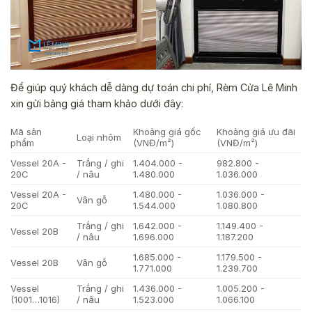
Để giúp quý khách dễ dàng dự toán chi phí, Rèm Cửa Lê Minh
xin gửi bảng giá tham khảo dưới đây:
Mã sản
Khoảng giá gốc
Khoảng giá ưu đãi
Loại nhôm
phẩm
(VNĐ/m²)
(VNĐ/m²)
Vessel 20A -
Trắng / ghi
1.404.000 -
982.800 -
20C
/ nâu
1.480.000
1.036.000
Vessel 20A -
1.480.000 -
1.036.000 -
Vân gỗ
20C
1.544.000
1.080.800
Trắng / ghi
1.642.000 -
1.149.400 -
Vessel 20B
/ nâu
1.696.000
1.187.200
1.685.000 -
1.179.500 -
Vessel 20B
Vân gỗ
1.771.000
1.239.700
Vessel
Trắng / ghi
1.436.000 -
1.005.200 -
(1001…1016)
/ nâu
1.523.000
1.066.100