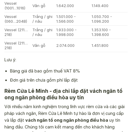
Vessel
Vân gỗ
1.642.000
1.149.400
(1001…1016)
Vessel
Trắng / ghi
1.501.000 -
1.050.700 -
(060…204B)
/ nâu
1.566.000
1.096.200
Vessel (211…
Trắng / ghi
1.933.000 -
1.353.100 -
218)
/ nâu
1.998.000
1.398.600
Vessel (211…
Vân gỗ
2.074.000
1.451.800
218)
Lưu ý:
Bảng giá đã bao gồm thuế VAT 8%
Đơn giá trên chưa gồm phí lắp đặt
Rèm Cửa Lê Minh - địa chỉ lắp đặt vách ngăn tổ
ong ngăn phòng điều hòa uy tín
Với nhiều năm kinh nghiệm trong lĩnh vực rèm cửa và các giải
pháp vách ngăn, Rèm Cửa Lê Minh tự hào là đơn vị cung cấp
và lắp đặt
vách ngăn tổ ong ngăn phòng điều hòa
uy tín
hàng đầu. Chúng tôi cam kết mang đến cho khách hàng