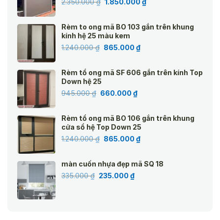
Giá
Giá
2.350.000
₫
1.850.000
₫
gốc
hiện
là:
tại
Rèm to ong mã BO 103 gắn trên khung
2.350.000 ₫.
là:
kính hệ 25 màu kem
1.850.000 ₫.
Giá
Giá
1.240.000
₫
865.000
₫
gốc
hiện
là:
tại
Rèm tổ ong mã SF 606 gắn trên kính Top
1.240.000 ₫.
là:
Down hệ 25
865.000 ₫.
Giá
Giá
945.000
₫
660.000
₫
gốc
hiện
là:
tại
Rèm tổ ong mã BO 106 gắn trên khung
945.000 ₫.
là:
cửa sổ hệ Top Down 25
660.000 ₫.
Giá
Giá
1.240.000
₫
865.000
₫
gốc
hiện
là:
tại
màn cuốn nhựa đẹp mã SQ 18
1.240.000 ₫.
là:
Giá
Giá
335.000
₫
235.000
₫
865.000 ₫.
gốc
hiện
là:
tại
335.000 ₫.
là:
235.000 ₫.