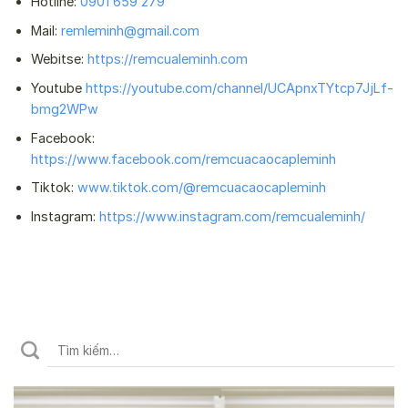
Hotline:
0901 659 279
Mail:
remleminh@gmail.com
Webitse:
https://remcualeminh.com
Youtube
https://youtube.com/channel/UCApnxTYtcp7JjLf-
bmg2WPw
Facebook:
https://www.facebook.com/remcuacaocapleminh
Tiktok:
www.tiktok.com/@remcuacaocapleminh
Instagram:
https://www.instagram.com/remcualeminh/