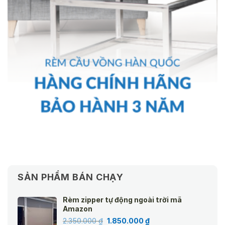
SẢN PHẨM BÁN CHẠY
Rèm zipper tự động ngoài trời mã
Amazon
Giá
Giá
2.350.000
₫
1.850.000
₫