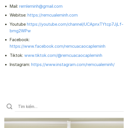
Mail:
remleminh@gmail.com
Webitse:
https://remcualeminh.com
Youtube
https://youtube.com/channel/UCApnxTYtcp7JjLf-
bmg2WPw
Facebook:
https://www.facebook.com/remcuacaocapleminh
Tiktok:
www.tiktok.com/@remcuacaocapleminh
Instagram:
https://www.instagram.com/remcualeminh/