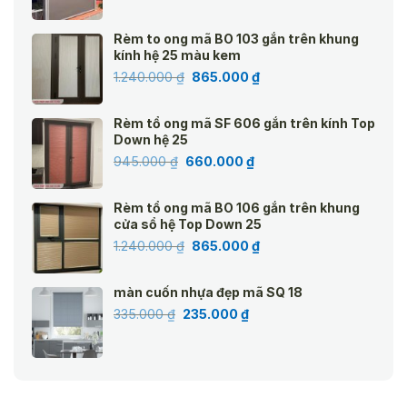
gốc
hiện
là:
tại
Rèm to ong mã BO 103 gắn trên khung
2.350.000 ₫.
là:
kính hệ 25 màu kem
1.850.000 ₫.
Giá
Giá
1.240.000
₫
865.000
₫
gốc
hiện
là:
tại
Rèm tổ ong mã SF 606 gắn trên kính Top
1.240.000 ₫.
là:
Down hệ 25
865.000 ₫.
Giá
Giá
945.000
₫
660.000
₫
gốc
hiện
là:
tại
Rèm tổ ong mã BO 106 gắn trên khung
945.000 ₫.
là:
cửa sổ hệ Top Down 25
660.000 ₫.
Giá
Giá
1.240.000
₫
865.000
₫
gốc
hiện
là:
tại
màn cuốn nhựa đẹp mã SQ 18
1.240.000 ₫.
là:
Giá
Giá
335.000
₫
235.000
₫
865.000 ₫.
gốc
hiện
là:
tại
335.000 ₫.
là:
235.000 ₫.