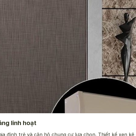
ng linh hoạt
gia đình trẻ và căn hộ chung cư lựa chọn. Thiết kế xen kẽ 