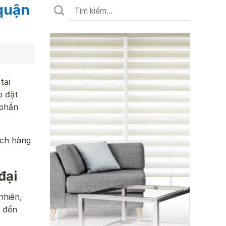
 quận
tại
p đặt
 phần
ách hàng
đại
nhiên,
g đến