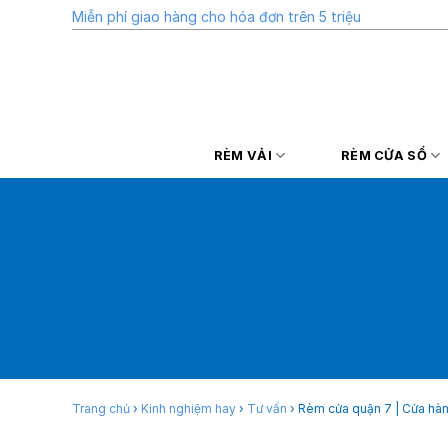
Skip
Miễn phí giao hàng cho hóa đơn trên 5 triệu
to
content
RÈM VẢI
RÈM CỬA SỔ
Trang chủ
›
Kinh nghiệm hay
›
Tư vấn
›
Rèm cửa quận 7 | Cửa hàn