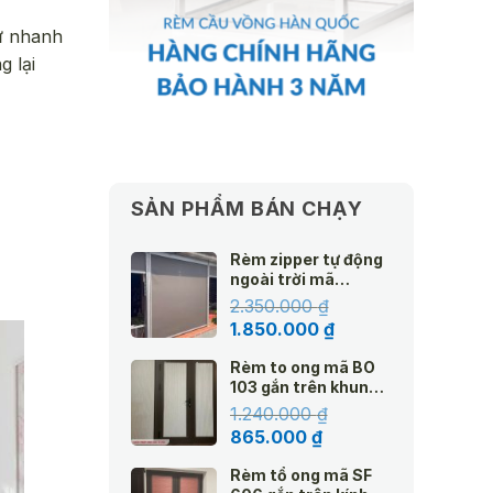
tử nhanh
 lại
SẢN PHẨM BÁN CHẠY
Rèm zipper tự động
ngoài trời mã
Amazon
2.350.000
₫
Giá
Giá
1.850.000
₫
gốc
hiện
Rèm to ong mã BO
là:
tại
103 gắn trên khung
2.350.000 ₫.
là:
kính hệ 25 màu kem
1.240.000
₫
1.850.000 ₫.
Giá
Giá
865.000
₫
gốc
hiện
Rèm tổ ong mã SF
là:
tại