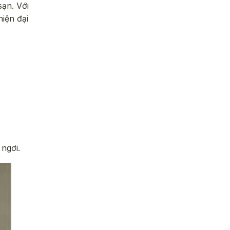
sạn. Với
iện đại
ngơi.