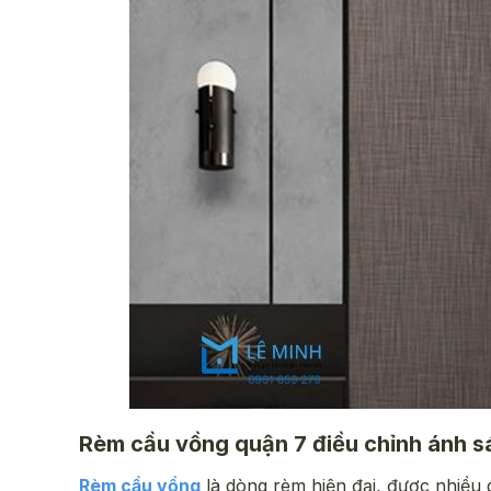
Rèm cầu vồng quận 7 điều chỉnh ánh sá
Rèm cầu vồng
là dòng rèm hiện đại, được nhiều 