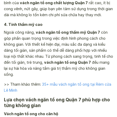
bình của
vách ngăn tổ ong chất lượng Quận 7
rất cao, ít bị
cong vênh, nứt gãy, giúp bạn yên tâm sử dụng trong thời gian
dài mà không lo tốn kém chi phí sửa chữa hay thay mới.
4. Tính thẩm mỹ cao
Ngoài công năng,
vách ngăn tổ ong thẩm mỹ Quận 7
còn
góp phần quan trọng trong việc định hình phong cách cho
không gian. Với thiết kế hiện đại, màu sắc đa dạng và kiểu
dáng tối giản, sản phẩm có thể dễ dàng phối hợp với nhiều
loại nội thất khác nhau. Từ phong cách sang trọng, tinh tế cho
đến tối giản, trẻ trung,
vách ngăn tổ ong Quận 7
đều mang
lại sự hài hòa và nâng tầm giá trị thẩm mỹ cho không gian
sống.
>> Tham khảo thêm:
35+ mẫu vách ngăn tổ ong tại Rèm cửa
Lê Minh
Lựa chọn vách ngăn tổ ong Quận 7 phù hợp cho
từng không gian
Vách ngăn tổ ong cho căn hộ