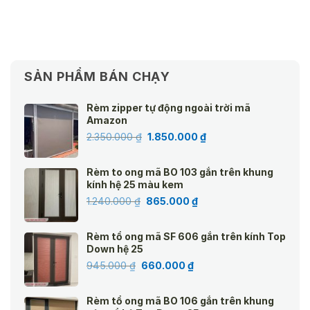
SẢN PHẨM BÁN CHẠY
Rèm zipper tự động ngoài trời mã
Amazon
Giá
Giá
2.350.000
₫
1.850.000
₫
gốc
hiện
là:
tại
Rèm to ong mã BO 103 gắn trên khung
2.350.000 ₫.
là:
kính hệ 25 màu kem
1.850.000 ₫.
Giá
Giá
1.240.000
₫
865.000
₫
gốc
hiện
là:
tại
Rèm tổ ong mã SF 606 gắn trên kính Top
1.240.000 ₫.
là:
Down hệ 25
865.000 ₫.
Giá
Giá
945.000
₫
660.000
₫
gốc
hiện
là:
tại
Rèm tổ ong mã BO 106 gắn trên khung
945.000 ₫.
là: