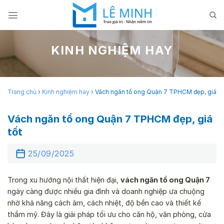
Skip
to
content
KINH NGHIỆM HAY
Trang chủ
›
Kinh nghiệm hay
›
Vách ngăn tổ ong Quận 7 TPHCM đẹp, giá tố
Vách ngăn tổ ong Quận 7 TPHCM đẹp, giá
tốt
25/09/2025
Trong xu hướng nội thất hiện đại,
vách ngăn tổ ong Quận 7
ngày càng được nhiều gia đình và doanh nghiệp ưa chuộng
nhờ khả năng cách âm, cách nhiệt, độ bền cao và thiết kế
thẩm mỹ. Đây là giải pháp tối ưu cho căn hộ, văn phòng, cửa