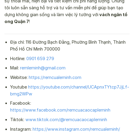
sự thoải mái, hiện đại và tiết kiệm chi phí năng lượng. Chúng
tôi luôn sẵn sàng hỗ trợ và tư vấn miễn phí để giúp bạn tạo
dựng không gian sống và làm việc lý tưởng với
vách ngăn tổ
ong Quận 7
!
Địa chỉ: 116 Đường Bạch Đằng, Phường Bình Thạnh, Thành
Phố Hồ Chí Minh 700000
Hotline:
0901 659 279
Mail:
remleminh@gmail.com
Webitse:
https://remcualeminh.com
Youtube
https://youtube.com/channel/UCApnxTYtcp7JjLf-
bmg2WPw
Facebook:
https://www.facebook.com/remcuacaocapleminh
Tiktok:
www.tiktok.com/@remcuacaocapleminh
Instagram:
https://www.instagram.com/remcualeminh/