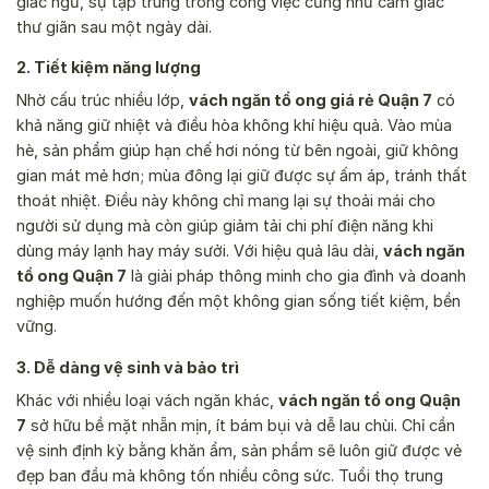
giấc ngủ, sự tập trung trong công việc cũng như cảm giác
thư giãn sau một ngày dài.
2. Tiết kiệm năng lượng
Nhờ cấu trúc nhiều lớp,
vách ngăn tổ ong giá rẻ Quận 7
có
khả năng giữ nhiệt và điều hòa không khí hiệu quả. Vào mùa
hè, sản phẩm giúp hạn chế hơi nóng từ bên ngoài, giữ không
gian mát mẻ hơn; mùa đông lại giữ được sự ấm áp, tránh thất
thoát nhiệt. Điều này không chỉ mang lại sự thoải mái cho
người sử dụng mà còn giúp giảm tải chi phí điện năng khi
dùng máy lạnh hay máy sưởi. Với hiệu quả lâu dài,
vách ngăn
tổ ong Quận 7
là giải pháp thông minh cho gia đình và doanh
nghiệp muốn hướng đến một không gian sống tiết kiệm, bền
vững.
3. Dễ dàng vệ sinh và bảo trì
Khác với nhiều loại vách ngăn khác,
vách ngăn tổ ong Quận
7
sở hữu bề mặt nhẵn mịn, ít bám bụi và dễ lau chùi. Chỉ cần
vệ sinh định kỳ bằng khăn ẩm, sản phẩm sẽ luôn giữ được vẻ
đẹp ban đầu mà không tốn nhiều công sức. Tuổi thọ trung