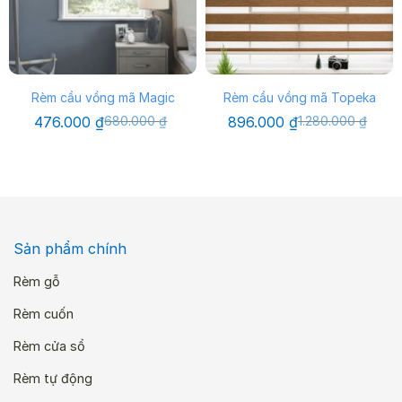
Rèm cầu vồng mã Magic
Rèm cầu vồng mã Topeka
Giá
Giá
Giá
Giá
476.000
₫
680.000
₫
896.000
₫
1.280.000
₫
gốc
hiện
gốc
hiện
là:
tại
là:
tại
680.000 ₫.
là:
1.280.000 ₫.
là:
476.000 ₫.
896.000 ₫.
Sản phẩm chính
Rèm gỗ
Rèm cuốn
Rèm cửa sổ
Rèm tự động