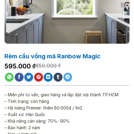
Rèm cầu vồng mã Ranbow Magic
Giá
Giá
595.000
₫
850.000
₫
gốc
hiện
là:
tại
850.000 ₫.
là:
595.000 ₫.
– Miễn phí tư vấn, giao hàng và lắp đặt nội thành TP.HCM
– Tình trạng: còn hàng
– Hệ máng Premier: thêm 80.000đ / 1m2
– Xuất xứ: Hàn Quốc
– Khả năng cản sáng: 70%- 90%
– Bảo hành: 2 năm