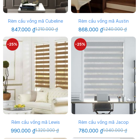
Rèm cầu vồng mã Cubeline
Rèm cầu vồng mã Austin
Giá
Giá
Giá
Giá
847.000
₫
1.210.000
₫
868.000
₫
1.240.000
₫
gốc
hiện
gốc
hiện
là:
tại
là:
tại
1.210.000 ₫.
là:
1.240.000 ₫.
là:
-25%
-25%
847.000 ₫.
868.000 ₫.
Rèm cầu vồng mã Lewis
Rèm cầu vồng mã Jacop
Giá
Giá
Giá
Giá
990.000
₫
1.320.000
₫
780.000
₫
1.040.000
₫
gốc
hiện
gốc
hiện