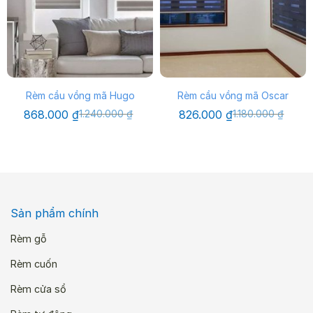
Rèm cầu vồng mã Hugo
Rèm cầu vồng mã Oscar
Giá
Giá
Giá
Giá
868.000
₫
1.240.000
₫
826.000
₫
1.180.000
₫
gốc
hiện
gốc
hiện
là:
tại
là:
tại
1.240.000 ₫.
là:
1.180.000 ₫.
là:
868.000 ₫.
826.000 ₫.
Sản phẩm chính
Rèm gỗ
Rèm cuốn
Rèm cửa sổ