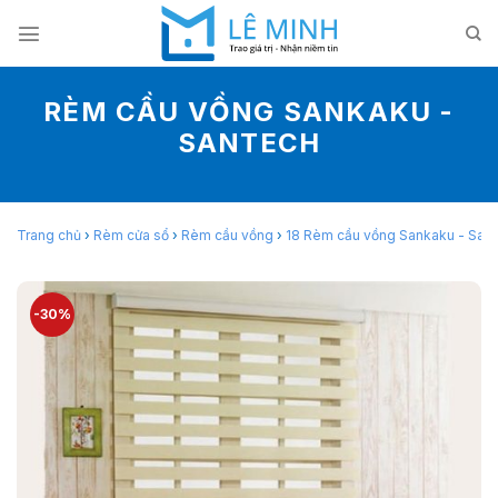
Skip
to
content
RÈM CẦU VỒNG SANKAKU -
SANTECH
Trang chủ
›
Rèm cửa sổ
›
Rèm cầu vồng
›
18 Rèm cầu vồng Sankaku - San
-30%