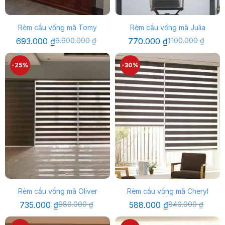
Rèm cầu vồng mã Tomy
Rèm cầu vồng mã Julia
Giá
Giá
Giá
Giá
693.000
₫
9.900.000
₫
770.000
₫
1.100.000
₫
gốc
hiện
gốc
hiện
là:
tại
là:
tại
9.900.000 ₫.
là:
1.100.000 ₫.
là:
-25%
-30%
693.000 ₫.
770.000 ₫.
Rèm cầu vồng mã Oliver
Rèm cầu vồng mã Cheryl
Giá
Giá
Giá
Giá
735.000
₫
980.000
₫
588.000
₫
840.000
₫
gốc
hiện
gốc
hiện
là:
tại
là:
tại