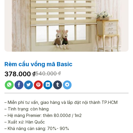
Rèm cầu vồng mã Basic
Giá
Giá
378.000
₫
540.000
₫
gốc
hiện
là:
tại
540.000 ₫.
là:
378.000 ₫.
– Miễn phí tư vấn, giao hàng và lắp đặt nội thành TP.HCM
– Tình trạng: còn hàng
– Hệ máng Premier: thêm 80.000đ / 1m2
– Xuất xứ: Hàn Quốc
– Khả năng cản sáng: 70%- 90%