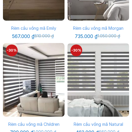
Rèm cầu vồng mã Emily
Rèm cầu vồng mã Morgan
Giá
Giá
Giá
Giá
567.000
₫
810.000
₫
735.000
₫
1.050.000
₫
gốc
hiện
gốc
hiện
là:
tại
là:
tại
810.000 ₫.
là:
1.050.000 ₫.
là:
-30%
-30%
567.000 ₫.
735.000 ₫.
Rèm cầu vồng mã Children
Rèm cầu vồng mã Natural
Giá
Giá
Giá
Giá
1.000.000
₫
660.000
₫