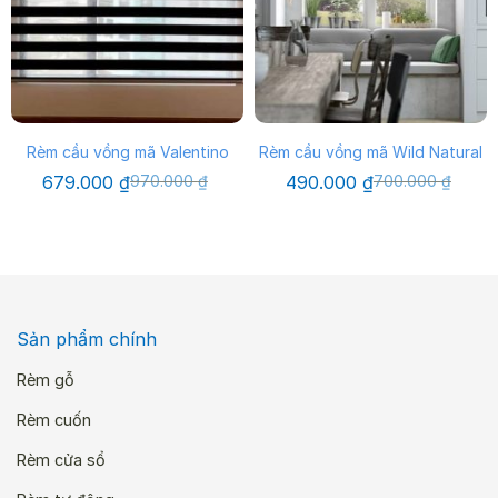
Rèm cầu vồng mã Valentino
Rèm cầu vồng mã Wild Natural
Giá
Giá
Giá
Giá
679.000
₫
970.000
₫
490.000
₫
700.000
₫
gốc
hiện
gốc
hiện
là:
tại
là:
tại
970.000 ₫.
là:
700.000 ₫.
là:
679.000 ₫.
490.000 ₫.
Sản phẩm chính
Rèm gỗ
Rèm cuốn
Rèm cửa sổ