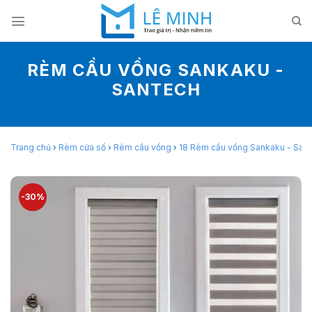
Skip
to
content
RÈM CẦU VỒNG SANKAKU -
SANTECH
Trang chủ
›
Rèm cửa sổ
›
Rèm cầu vồng
›
18 Rèm cầu vồng Sankaku - San
-30%