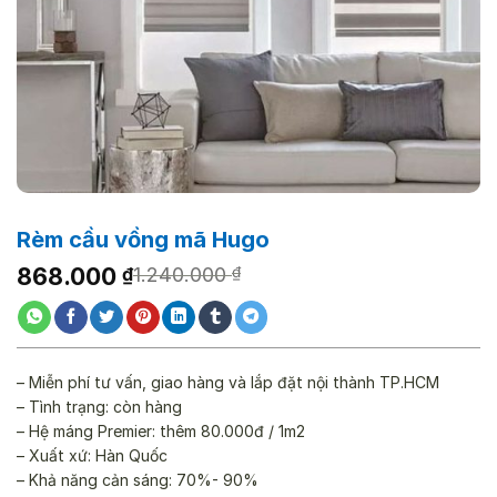
Rèm cầu vồng mã Hugo
Giá
Giá
868.000
₫
1.240.000
₫
gốc
hiện
là:
tại
1.240.000 ₫.
là:
868.000 ₫.
– Miễn phí tư vấn, giao hàng và lắp đặt nội thành TP.HCM
– Tình trạng: còn hàng
– Hệ máng Premier: thêm 80.000đ / 1m2
– Xuất xứ: Hàn Quốc
– Khả năng cản sáng: 70%- 90%