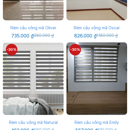
Rèm cầu vồng mã Oliver
Rèm cầu vồng mã Oscar
Giá
Giá
Giá
Giá
735.000
₫
980.000
₫
826.000
₫
1.180.000
₫
gốc
hiện
gốc
hiện
là:
tại
là:
tại
980.000 ₫.
là:
1.180.000 ₫.
là:
-30%
-30%
735.000 ₫.
826.000 ₫.
Rèm cầu vồng mã Natural
Rèm cầu vồng mã Emily
Giá
Giá
Giá
Giá
660.000
₫
810.000
₫