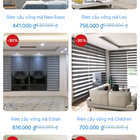
Rèm cầu vồng mã New Basic
Rèm cầu vồng mã Leo
Giá
Giá
Giá
Giá
441.000
₫
630.000
₫
756.000
₫
1.080.000
₫
gốc
hiện
gốc
hiện
là:
tại
là:
tại
630.000 ₫.
là:
1.080.000 ₫.
là:
-30%
-30%
441.000 ₫.
756.000 ₫.
Rèm cầu vồng mã Ethan
Rèm cầu vồng mã Children
Giá
Giá
Giá
Giá
616.000
₫
880.000
₫
700.000
₫
1.000.000
₫
gốc
hiện
gốc
hiện
là:
tại
là:
tại