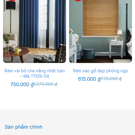
Rèm vải bố che nắng nhật bản
Rèm sáo gỗ đẹp phòng ngủ
– Mã T1129-04
Giá
Giá
615.000
₫
770.000
₫
gốc
hiện
Giá
Giá
750.000
₫
1.070.000
₫
là:
tại
gốc
hiện
770.000 ₫.
là:
là:
tại
615.000 ₫.
1.070.000 ₫.
là:
750.000 ₫.
Sản phẩm chính