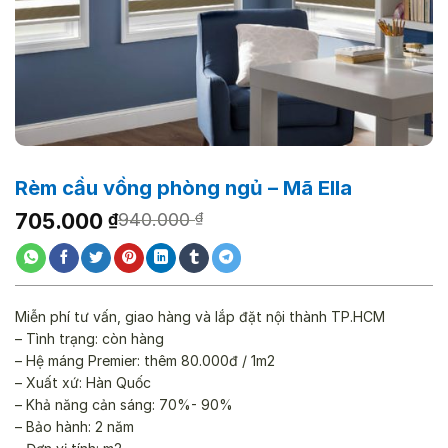
Rèm cầu vồng phòng ngủ – Mã Ella
Giá
Giá
705.000
₫
940.000
₫
gốc
hiện
là:
tại
940.000 ₫.
là:
705.000 ₫.
Miễn phí tư vấn, giao hàng và lắp đặt nội thành TP.HCM
– Tình trạng: còn hàng
– Hệ máng Premier: thêm 80.000đ / 1m2
– Xuất xứ: Hàn Quốc
– Khả năng cản sáng: 70%- 90%
– Bảo hành: 2 năm