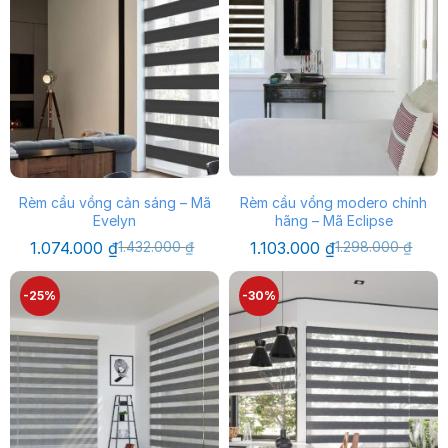
Rèm cầu vồng cản sáng – Mã
Rèm cầu vồng modero chính
Evelyn
hãng – Mã Eclipse
Giá
Giá
Giá
Giá
1.074.000
₫
1.432.000
₫
1.103.000
₫
1.298.000
₫
gốc
hiện
gốc
hiện
là:
tại
là:
tại
1.432.000 ₫.
là:
1.298.000 ₫.
là:
-25%
-30%
1.074.000 ₫.
1.103.000 ₫.