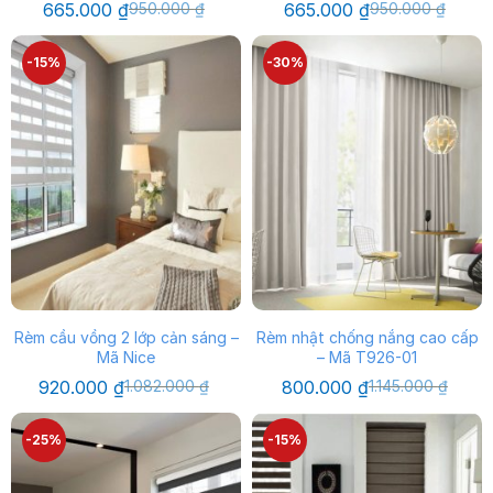
Giá
Giá
Giá
Giá
665.000
₫
950.000
₫
665.000
₫
950.000
₫
gốc
hiện
gốc
hiện
là:
tại
là:
tại
950.000 ₫.
là:
950.000 ₫.
là:
-15%
-30%
665.000 ₫.
665.000 ₫.
Rèm cầu vồng 2 lớp cản sáng –
Rèm nhật chống nắng cao cấp
Mã Nice
– Mã T926-01
Giá
Giá
Giá
Giá
920.000
₫
1.082.000
₫
800.000
₫
1.145.000
₫
gốc
hiện
gốc
hiện
là:
tại
là:
tại
1.082.000 ₫.
là:
1.145.000 ₫.
là:
-25%
-15%
920.000 ₫.
800.000 ₫.