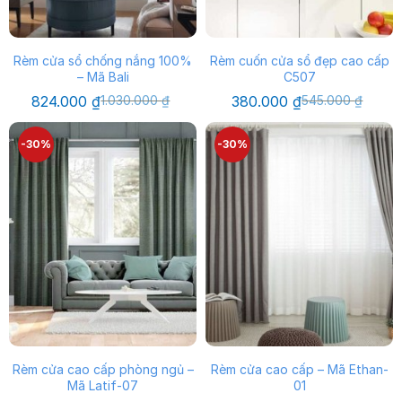
Rèm cửa sổ chống nắng 100%
Rèm cuốn cửa sổ đẹp cao cấp
– Mã Bali
C507
Giá
Giá
Giá
Giá
824.000
₫
1.030.000
₫
380.000
₫
545.000
₫
gốc
hiện
gốc
hiện
là:
tại
là:
tại
1.030.000 ₫.
là:
545.000 ₫.
là:
-30%
-30%
824.000 ₫.
380.000 ₫.
Rèm cửa cao cấp phòng ngủ –
Rèm cửa cao cấp – Mã Ethan-
Mã Latif-07
01