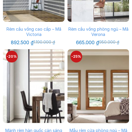
Rèm cầu vồng cao cấp – Mã
Rèm cầu vồng phòng ngủ – Mã
Victoria
Verona
Giá
Giá
Giá
Giá
892.500
₫
1.190.000
₫
665.000
₫
950.000
₫
gốc
hiện
gốc
hiện
là:
tại
là:
tại
1.190.000 ₫.
là:
950.000 ₫.
là:
-20%
-25%
892.500 ₫.
665.000 ₫.
Mành rèm hàn quốc cản sáng
Mẫu rèm cửa phòng ngủ – Mã