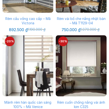
Rèm cầu vồng cao cấp – Mã
Rèm vải bố che nắng nhật bản
Victoria
– Mã T1129-04
Giá
Giá
Giá
Giá
892.500
₫
1.190.000
₫
750.000
₫
1.070.000
₫
gốc
hiện
gốc
hiện
là:
tại
là:
tại
1.190.000 ₫.
là:
1.070.000 ₫.
là:
-20%
-30%
892.500 ₫.
750.000 ₫.
Mành rèm hàn quốc cản sáng
Rèm cuốn chống nắng vải ánh
100% – Mã Venice
kim C325