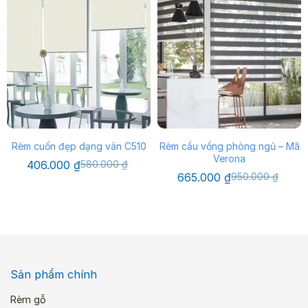
Rèm cuốn đẹp dạng vân C510
Rèm cầu vồng phòng ngủ – Mã
Verona
Giá
Giá
406.000
₫
580.000
₫
gốc
hiện
Giá
Giá
665.000
₫
950.000
₫
là:
tại
gốc
hiện
580.000 ₫.
là:
là:
tại
406.000 ₫.
950.000 ₫.
là:
665.000 ₫.
Sản phẩm chính
Rèm gỗ