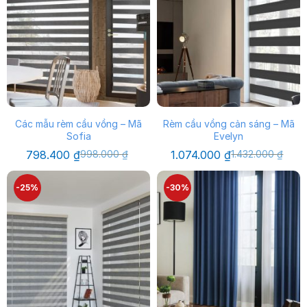
Các mẫu rèm cầu vồng – Mã
Rèm cầu vồng cản sáng – Mã
Sofia
Evelyn
Giá
Giá
Giá
Giá
798.400
₫
998.000
₫
1.074.000
₫
1.432.000
₫
gốc
hiện
gốc
hiện
là:
tại
là:
tại
998.000 ₫.
là:
1.432.000 ₫.
là:
-25%
-30%
798.400 ₫.
1.074.000 ₫.