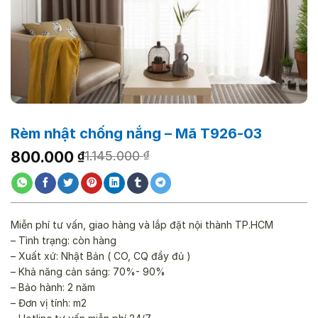
Rèm nhật chống nắng – Mã T926-03
Giá
Giá
800.000
₫
1.145.000
₫
gốc
hiện
là:
tại
1.145.000 ₫.
là:
800.000 ₫.
Miễn phí tư vấn, giao hàng và lắp đặt nội thành TP.HCM
– Tình trạng: còn hàng
– Xuất xứ: Nhật Bản ( CO, CQ đầy đủ )
– Khả năng cản sáng: 70%- 90%
– Bảo hành: 2 năm
– Đơn vị tính: m2