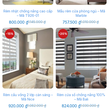
Rèm nhật chống nắng cao cấp
Mẫu rèm cửa phòng ngủ – Mã
– Mã T926-01
Marble
Giá
Giá
Giá
Giá
800.000
₫
1.145.000
₫
757.500
₫
1.010.000
₫
gốc
hiện
gốc
hiện
là:
tại
là:
tại
1.145.000 ₫.
là:
1.010.000 ₫.
là:
-15%
-20%
800.000 ₫.
757.500 ₫.
Rèm cầu vồng 2 lớp cản sáng –
Rèm cửa sổ chống nắng 100%
Mã Nice
– Mã Bali
Giá
Giá
Giá
Giá
920.000
₫
1.082.000
₫
824.000
₫
1.030.000
₫