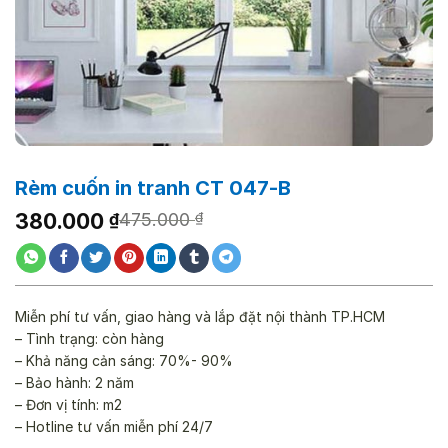
Rèm cuốn in tranh CT 047-B
Giá
Giá
380.000
₫
475.000
₫
gốc
hiện
là:
tại
475.000 ₫.
là:
380.000 ₫.
Miễn phí tư vấn, giao hàng và lắp đặt nội thành TP.HCM
– Tình trạng: còn hàng
– Khả năng cản sáng: 70%- 90%
– Bảo hành: 2 năm
– Đơn vị tính: m2
– Hotline tư vấn miễn phí 24/7