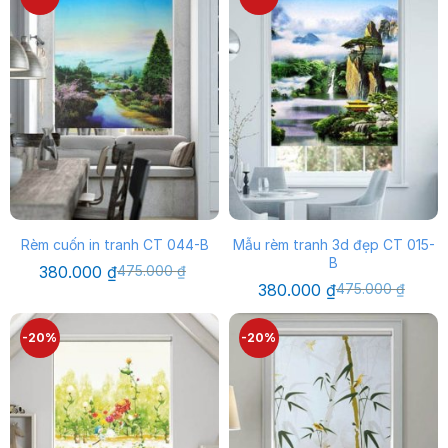
380.000 ₫.
380.000 ₫.
Rèm cuốn in tranh CT 044-B
Mẫu rèm tranh 3d đẹp CT 015-
B
Giá
Giá
380.000
₫
475.000
₫
gốc
hiện
Giá
Giá
380.000
₫
475.000
₫
là:
tại
gốc
hiện
475.000 ₫.
là:
là:
tại
380.000 ₫.
475.000 ₫.
là:
-20%
-20%
380.000 ₫.