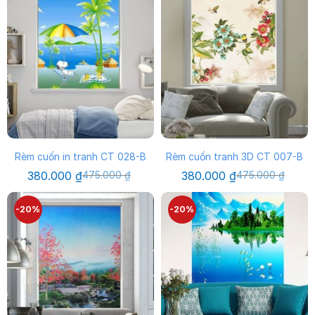
Rèm cuốn in tranh CT 028-B
Rèm cuốn tranh 3D CT 007-B
Giá
Giá
Giá
Giá
380.000
₫
475.000
₫
380.000
₫
475.000
₫
gốc
hiện
gốc
hiện
là:
tại
là:
tại
475.000 ₫.
là:
475.000 ₫.
là:
-20%
-20%
380.000 ₫.
380.000 ₫.