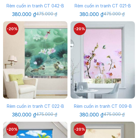
Rèm cuốn in tranh CT 042-B
Rèm cuốn in tranh CT 021-B
Giá
Giá
Giá
Giá
380.000
₫
475.000
₫
380.000
₫
475.000
₫
gốc
hiện
gốc
hiện
là:
tại
là:
tại
475.000 ₫.
là:
475.000 ₫.
là:
-20%
-20%
380.000 ₫.
380.000 ₫.
Rèm cuốn in tranh CT 022-B
Rèm cuốn in tranh CT 009-B
Giá
Giá
Giá
Giá
380.000
₫
475.000
₫
380.000
₫
475.000
₫
gốc
hiện
gốc
hiện
là:
tại
là:
tại
475.000 ₫.
là:
475.000 ₫.
là:
-20%
-20%
380.000 ₫.
380.000 ₫.