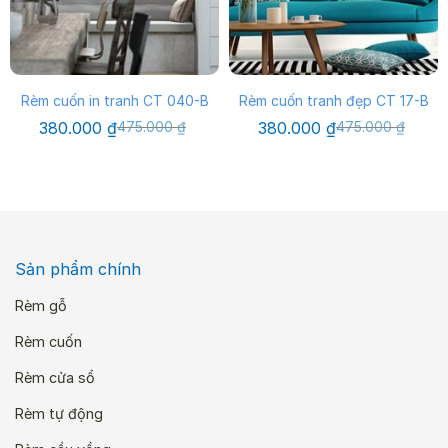
Rèm cuốn in tranh CT 040-B
Rèm cuốn tranh đẹp CT 17-B
Giá
Giá
Giá
Giá
380.000
₫
475.000
₫
380.000
₫
475.000
₫
gốc
hiện
gốc
hiện
là:
tại
là:
tại
475.000 ₫.
là:
475.000 ₫.
là:
380.000 ₫.
380.000 ₫.
Sản phẩm chính
Rèm gỗ
Rèm cuốn
Rèm cửa sổ
Rèm tự động