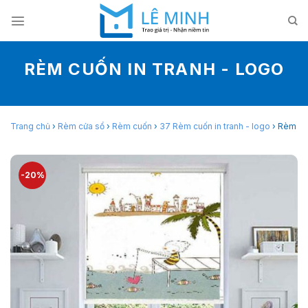
Skip
to
content
RÈM CUỐN IN TRANH - LOGO
Trang chủ
›
Rèm cửa sổ
›
Rèm cuốn
›
37 Rèm cuốn in tranh - logo
›
Rèm cu
-20%