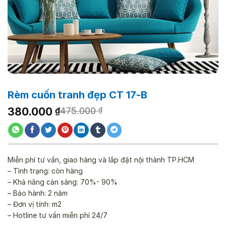
Rèm cuốn tranh đẹp CT 17-B
Giá
Giá
380.000
₫
475.000
₫
gốc
hiện
là:
tại
475.000 ₫.
là:
380.000 ₫.
Miễn phí tư vấn, giao hàng và lắp đặt nội thành TP.HCM
– Tình trạng: còn hàng
– Khả năng cản sáng: 70%- 90%
– Bảo hành: 2 năm
– Đơn vị tính: m2
– Hotline tư vấn miễn phí 24/7