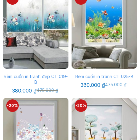
380.000 ₫.
380.000 ₫.
Rèm cuốn in tranh đẹp CT 019-
Rèm cuốn in tranh CT 025-B
B
Giá
Giá
380.000
₫
475.000
₫
gốc
hiện
Giá
Giá
380.000
₫
475.000
₫
là:
tại
gốc
hiện
475.000 ₫.
là:
là:
tại
380.000 ₫.
475.000 ₫.
là:
-20%
-20%
380.000 ₫.