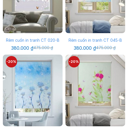
Rèm cuốn in tranh CT 020-B
Rèm cuốn in tranh CT 045-B
Giá
Giá
Giá
Giá
380.000
₫
475.000
₫
380.000
₫
475.000
₫
gốc
hiện
gốc
hiện
là:
tại
là:
tại
475.000 ₫.
là:
475.000 ₫.
là:
-20%
-20%
380.000 ₫.
380.000 ₫.