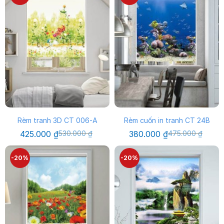
380.000 ₫.
380.000 ₫.
Rèm tranh 3D CT 006-A
Rèm cuốn in tranh CT 24B
Giá
Giá
Giá
Giá
425.000
₫
530.000
₫
380.000
₫
475.000
₫
gốc
hiện
gốc
hiện
là:
tại
là:
tại
530.000 ₫.
là:
475.000 ₫.
là:
-20%
-20%
425.000 ₫.
380.000 ₫.