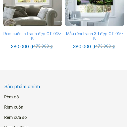
Rèm cuốn in tranh đẹp CT 018-
Mẫu rèm tranh 3d đẹp CT 015-
B
B
Giá
Giá
Giá
Giá
380.000
₫
475.000
₫
380.000
₫
475.000
₫
gốc
hiện
gốc
hiện
là:
tại
là:
tại
475.000 ₫.
là:
475.000 ₫.
là:
380.000 ₫.
380.000 ₫.
Sản phẩm chính
Rèm gỗ
Rèm cuốn
Rèm cửa sổ