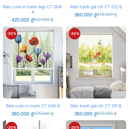
Rèm cuốn in tranh đẹp CT 004-
Rèm tranh giá tốt CT 012-B
A
Giá
Giá
380.000
₫
475.000
₫
gốc
hiện
Giá
Giá
425.000
₫
530.000
₫
là:
tại
gốc
hiện
475.000 ₫.
là:
là:
tại
380.000 ₫.
530.000 ₫.
là:
-20%
-20%
425.000 ₫.
Rèm cuốn in tranh CT 046-B
Rèm tranh giá tốt CT 011-B
Giá
Giá
Giá
Giá
380.000
₫
475.000
₫
380.000
₫
475.000
₫
gốc
hiện
gốc
hiện
là:
tại
là:
tại
475.000 ₫.
là:
475.000 ₫.
là:
-20%
-20%