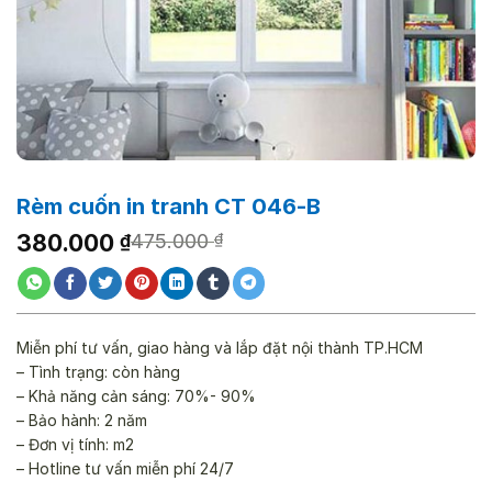
Rèm cuốn in tranh CT 046-B
Giá
Giá
380.000
₫
475.000
₫
gốc
hiện
là:
tại
475.000 ₫.
là:
380.000 ₫.
Miễn phí tư vấn, giao hàng và lắp đặt nội thành TP.HCM
– Tình trạng: còn hàng
– Khả năng cản sáng: 70%- 90%
– Bảo hành: 2 năm
– Đơn vị tính: m2
– Hotline tư vấn miễn phí 24/7