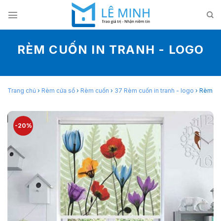
Skip
to
content
RÈM CUỐN IN TRANH - LOGO
Trang chủ
›
Rèm cửa sổ
›
Rèm cuốn
›
37 Rèm cuốn in tranh - logo
›
Rèm cu
-20%