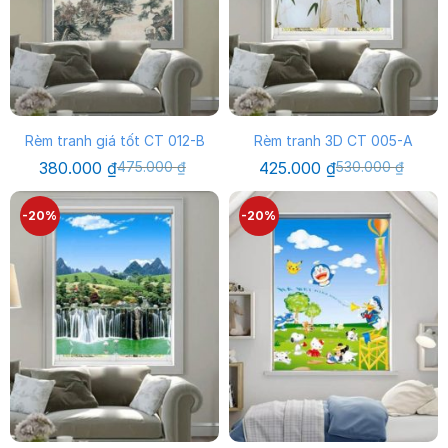
Rèm tranh giá tốt CT 012-B
Rèm tranh 3D CT 005-A
Giá
Giá
Giá
Giá
380.000
₫
475.000
₫
425.000
₫
530.000
₫
gốc
hiện
gốc
hiện
là:
tại
là:
tại
475.000 ₫.
là:
530.000 ₫.
là:
-20%
-20%
380.000 ₫.
425.000 ₫.