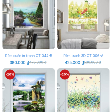
Rèm cuốn in tranh CT 044-B
Rèm tranh 3D CT 006-A
Giá
Giá
Giá
Giá
380.000
₫
475.000
₫
425.000
₫
530.000
₫
gốc
hiện
gốc
hiện
là:
tại
là:
tại
475.000 ₫.
là:
530.000 ₫.
là:
-20%
-20%
380.000 ₫.
425.000 ₫.