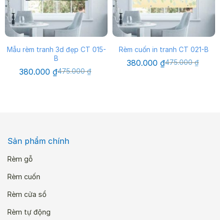
Mẫu rèm tranh 3d đẹp CT 015-
Rèm cuốn in tranh CT 021-B
B
Giá
Giá
380.000
₫
475.000
₫
gốc
hiện
Giá
Giá
380.000
₫
475.000
₫
là:
tại
gốc
hiện
475.000 ₫.
là:
là:
tại
380.000 ₫.
475.000 ₫.
là:
380.000 ₫.
Sản phẩm chính
Rèm gỗ
Rèm cuốn
Rèm cửa sổ
Rèm tự động