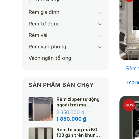
Rèm gia đình
Rèm tự động
Rèm vải
Rèm văn phòng
Vách ngăn tổ ong
Rèm 
910.
SẢN PHẨM BÁN CHẠY
Rèm zipper tự động
ngoài trời mã
-30%
Amazon
2.350.000
₫
Giá
Giá
1.850.000
₫
gốc
hiện
Rèm to ong mã BO
là:
tại
103 gắn trên khung
2.350.000 ₫.
là: