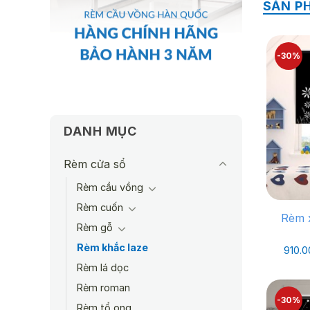
SẢN P
-30%
DANH MỤC
Rèm cửa sổ
Rèm cầu vồng
Rèm cuốn
Rèm 
Rèm gỗ
Rèm khắc laze
910.
Rèm lá dọc
Rèm roman
-30%
Rèm tổ ong