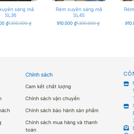
xuyên sáng mã
Rèm xuyên sáng mã
Rèm
SL36
SL45
Giá
Giá
Giá
Giá
000
₫
1.300.000
₫
910.000
₫
1.300.000
₫
910
gốc
hiện
gốc
hiện
là:
tại
là:
tại
1.300.000 ₫.
là:
1.300.000 ₫.
là:
910.000 ₫.
910.000 ₫.
CÔ
Chính sách
Cam kết chất lượng
n
Chính sách vận chuyển
hách
Chính sách bảo hành sản phẩm
g
Chính sách mua hàng và thanh
toán