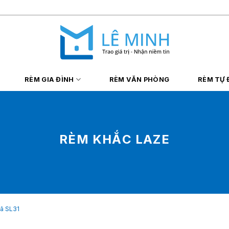
RÈM GIA ĐÌNH
RÈM VĂN PHÒNG
RÈM TỰ
RÈM KHẮC LAZE
ã SL31