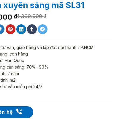
 xuyên sáng mã SL31
.000
₫
1.300.000
₫
0.000 ₫.
000 ₫.
 tư vấn, giao hàng và lắp đặt nội thành TP.HCM
rạng: còn hàng
xứ: Hàn Quốc
ăng cản sáng: 70%- 90%
ành: 2 năm
 tính: m2
e tư vấn miễn phí 24/7
ên hệ