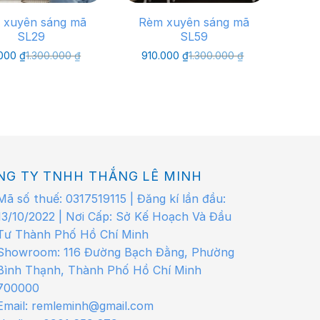
 xuyên sáng mã
Rèm xuyên sáng mã
SL29
SL59
Giá
Giá
Giá
Giá
.000
₫
1.300.000
₫
910.000
₫
1.300.000
₫
gốc
hiện
gốc
hiện
là:
tại
là:
tại
1.300.000 ₫.
là:
1.300.000 ₫.
là:
910.000 ₫.
910.000 ₫.
NG TY TNHH THẮNG LÊ MINH
Mã số thuế: 0317519115 | Đăng kí lần đầu:
13/10/2022 | Nơi Cấp: Sở Kế Hoạch Và Đầu
Tư Thành Phố Hồ Chí Minh
Showroom: 116 Đường Bạch Đằng, Phường
Bình Thạnh, Thành Phố Hồ Chí Minh
700000
Email: remleminh@gmail.com