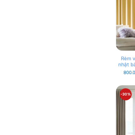
Đơn 
Bảo
Tí
Rèm v
0
nhật b
800.
Màn
phố
vực
-30%
Các
cao
địn
Mà