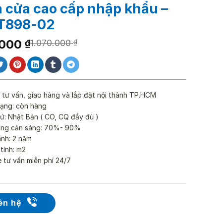
 cửa cao cấp nhập khẩu –
T898-02
.000
₫
1.070.000
₫
0.000 ₫.
000 ₫.
 tư vấn, giao hàng và lắp đặt nội thành TP.HCM
rạng: còn hàng
ứ: Nhật Bản ( CO, CQ đầy đủ )
ăng cản sáng: 70%- 90%
ành: 2 năm
 tính: m2
e tư vấn miễn phí 24/7
ên hệ