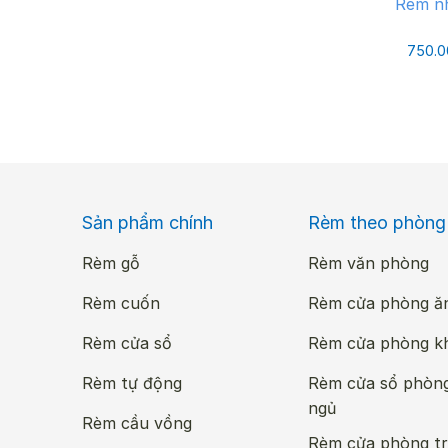
Rèm nh
ngơ
Chấ
750.
chấ
Màn
kho
Hệ
Đi 
Sản phẩm chính
Rèm theo phòng
sơn
Rèm gỗ
Rèm văn phòng
thư
Rèm cuốn
Rèm cửa phòng ă
Rè
Rèm cửa sổ
Rèm cửa phòng k
Khi
Rèm tự động
Rèm cửa sổ phòn
có 
ngủ
Rèm cầu vồng
Đối
Rèm cửa phòng tr