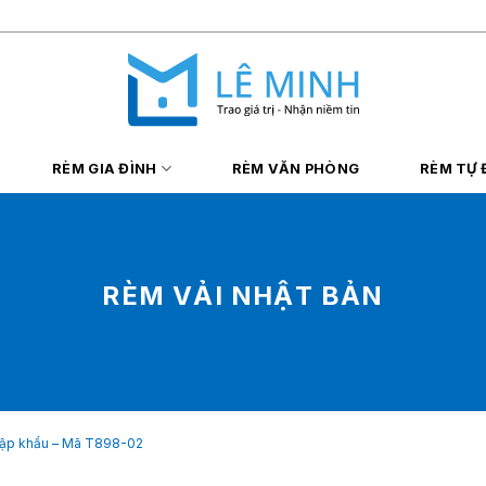
RÈM GIA ĐÌNH
RÈM VĂN PHÒNG
RÈM TỰ
RÈM VẢI NHẬT BẢN
hập khẩu – Mã T898-02