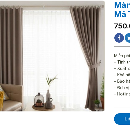
Màn
Mã 
Giá
Giá
750
gốc
hiện
là:
tại
1.07
là:
750.
Miễn phí
– Tình t
– Xuất x
– Khả n
– Bảo h
– Đơn vị
– Hotlin
Li