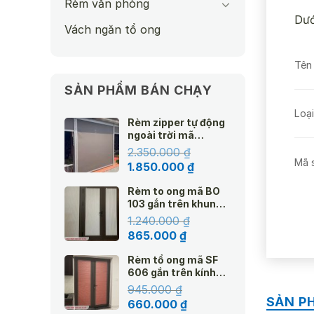
Rèm văn phòng
Dướ
Vách ngăn tổ ong
Tên
SẢN PHẨM BÁN CHẠY
Loạ
Rèm zipper tự động
ngoài trời mã
Amazon
2.350.000
₫
Mã 
Giá
Giá
1.850.000
₫
gốc
hiện
Rèm to ong mã BO
là:
tại
103 gắn trên khung
2.350.000 ₫.
là:
Xuấ
kính hệ 25 màu kem
1.240.000
₫
1.850.000 ₫.
Giá
Giá
865.000
₫
gốc
hiện
Rèm tổ ong mã SF
Hãn
là:
tại
606 gắn trên kính
1.240.000 ₫.
là:
Top Down hệ 25
945.000
₫
865.000 ₫.
SẢN P
Giá
Giá
660.000
₫
Tình