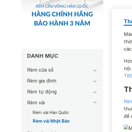
Th
Màn
thờ
các
DANH MỤC
Hơn
nội
Rèm cửa sổ
T8
Rèm gia đình
Th
Rèm tự động
Rèm
Rèm vải
thư
Rèm vải Hàn Quốc
để 
Rèm vải Nhật Bản