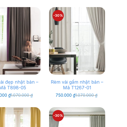
-30%
yester
0%
ải đẹp nhật bản –
Rèm vải gấm nhật bản –
Mã T898-05
Mã T1267-01
Giá
Giá
Giá
Giá
.000
₫
1.070.000
₫
750.000
₫
1.070.000
₫
gốc
hiện
gốc
hiện
là:
tại
là:
tại
1.070.000 ₫.
là:
1.070.000 ₫.
là:
750.000 ₫.
750.000 ₫.
-30%