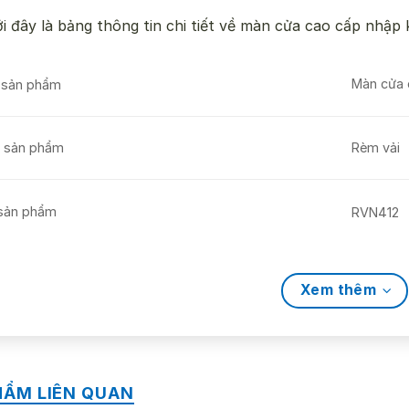
i đây là bảng thông tin chi tiết về màn cửa cao cấp nhập
Màn cửa 
 sản phẩm
i sản phẩm
Rèm vải
sản phẩm
RVN412
t xứ
Nhật Bản
Xem thêm
g sản xuất
Depop
HẨM LIÊN QUAN
 trạng
Còn hàn