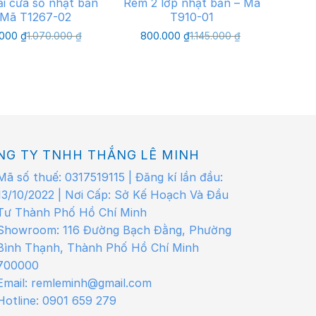
i cửa sổ nhật bản
Rèm 2 lớp nhật bản – Mã
 Mã T1267-02
T910-01
 mốc và chống nhăn vượt trội. Màn cửa có
Giá
Giá
Giá
Giá
.000
₫
1.070.000
₫
800.000
₫
1.145.000
₫
gốc
hiện
gốc
hiện
là:
tại
là:
tại
1.070.000 ₫.
là:
1.145.000 ₫.
là:
750.000 ₫.
800.000 ₫.
n sáng 90% và chống
tia UV
gây hại đến sức
oạt thoải mái, dễ chịu.
NG TY TNHH THẮNG LÊ MINH
p được làm từ hợp kim chống gỉ và phun
màn cửa vừa tăng tính sang trọng, thời
Mã số thuế: 0317519115 | Đăng kí lần đầu:
13/10/2022 | Nơi Cấp: Sở Kế Hoạch Và Đầu
Tư Thành Phố Hồ Chí Minh
 hàng đầu
Showroom: 116 Đường Bạch Đằng, Phường
Bình Thạnh, Thành Phố Hồ Chí Minh
ảo hành 2 năm. Đồng thời, chúng tôi còn
700000
í trên nội thành
Tp.HCM
.
Email: remleminh@gmail.com
ôi sẽ tư vấn và đưa ra những hỗ trợ tốt
Hotline: 0901 659 279