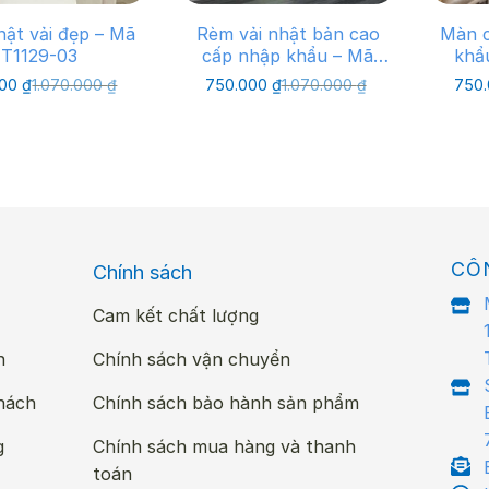
ật vải đẹp – Mã
Rèm vải nhật bản cao
Màn c
T1129-03
cấp nhập khẩu – Mã
khẩ
T709-07
Giá
Giá
Giá
Giá
000
₫
1.070.000
₫
750.000
₫
1.070.000
₫
750
gốc
hiện
gốc
hiện
là:
tại
là:
tại
1.070.000 ₫.
là:
1.070.000 ₫.
là:
750.000 ₫.
750.000 ₫.
CÔ
Chính sách
Cam kết chất lượng
n
Chính sách vận chuyển
hách
Chính sách bảo hành sản phẩm
g
Chính sách mua hàng và thanh
toán