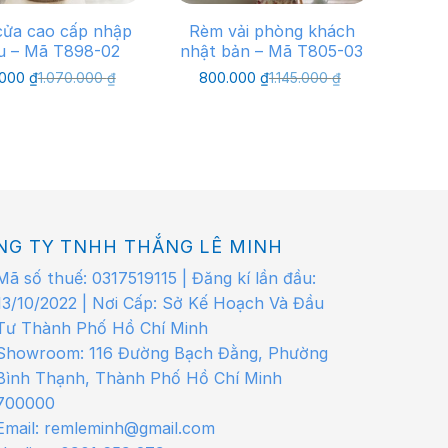
ửa cao cấp nhập
Rèm vải phòng khách
u – Mã T898-02
nhật bản – Mã T805-03
Giá
Giá
Giá
Giá
.000
₫
1.070.000
₫
800.000
₫
1.145.000
₫
gốc
hiện
gốc
hiện
là:
tại
là:
tại
1.070.000 ₫.
là:
1.145.000 ₫.
là:
750.000 ₫.
800.000 ₫.
NG TY TNHH THẮNG LÊ MINH
Mã số thuế: 0317519115 | Đăng kí lần đầu:
13/10/2022 | Nơi Cấp: Sở Kế Hoạch Và Đầu
Tư Thành Phố Hồ Chí Minh
Showroom: 116 Đường Bạch Đằng, Phường
Bình Thạnh, Thành Phố Hồ Chí Minh
700000
Email: remleminh@gmail.com