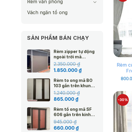
Rèm văn phòng
Vách ngăn tổ ong
SẢN PHẨM BÁN CHẠY
Rèm zipper tự động
ngoài trời mã
Amazon
2.350.000
₫
Rèm c
Giá
Giá
1.850.000
₫
Fr
gốc
hiện
800.
Rèm to ong mã BO
là:
tại
103 gắn trên khung
2.350.000 ₫.
là:
kính hệ 25 màu kem
1.240.000
₫
1.850.000 ₫.
Giá
Giá
865.000
₫
-30%
gốc
hiện
Rèm tổ ong mã SF
là:
tại
606 gắn trên kính
1.240.000 ₫.
là:
Top Down hệ 25
945.000
₫
865.000 ₫.
Giá
Giá
660.000
₫