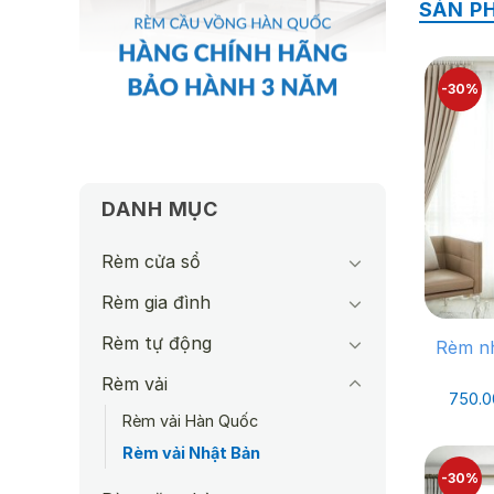
SẢN P
-30%
DANH MỤC
Rèm cửa sổ
Rèm gia đình
Rèm tự động
Rèm nh
Rèm vải
750.
Rèm vải Hàn Quốc
Rèm vải Nhật Bản
-30%