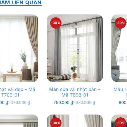
HẨM LIÊN QUAN
-30%
-30%
ật vải đẹp – Mã
Màn cửa vải nhật bản –
Mẫu r
T709-01
Mã T898-01
Giá
Giá
Giá
Giá
000
₫
1.070.000
₫
750.000
₫
1.070.000
₫
800
gốc
hiện
gốc
hiện
là:
tại
là:
tại
1.070.000 ₫.
là:
1.070.000 ₫.
là:
750.000 ₫.
750.000 ₫.
-30%
-30%