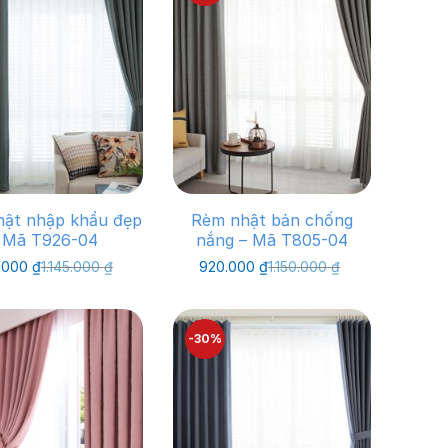
ật nhập khẩu đẹp
Rèm nhật bản chống
 Mã T926-04
nắng – Mã T805-04
Giá
Giá
Giá
Giá
.000
₫
1.145.000
₫
920.000
₫
1.150.000
₫
gốc
hiện
gốc
hiện
là:
tại
là:
tại
1.145.000 ₫.
là:
1.150.000 ₫.
là:
800.000 ₫.
920.000 ₫.
-30%