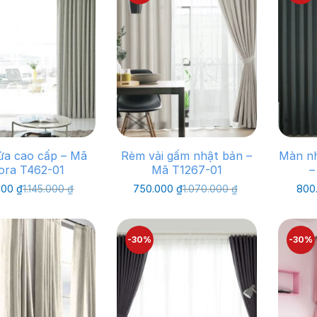
ửa cao cấp – Mã
Rèm vải gấm nhật bản –
Màn nh
ora T462-01
Mã T1267-01
–
Giá
Giá
Giá
Giá
000
₫
1.145.000
₫
750.000
₫
1.070.000
₫
800
gốc
hiện
gốc
hiện
là:
tại
là:
tại
1.145.000 ₫.
là:
1.070.000 ₫.
là:
800.000 ₫.
750.000 ₫.
-30%
-30%