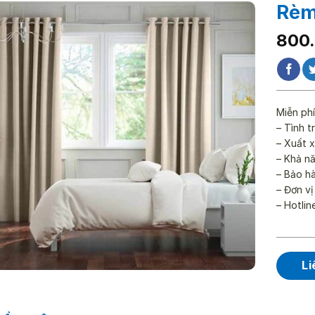
Rèm
Giá
Giá
800
gốc
hiện
là:
tại
1.14
là:
800.
Miễn phí
– Tình t
– Xuất x
– Khả n
– Bảo h
– Đơn vị
– Hotlin
Li