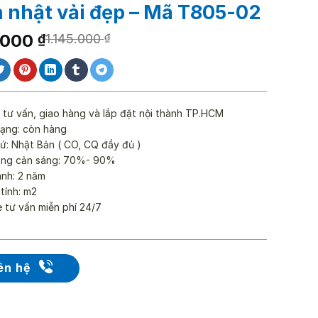
 nhật vải đẹp – Mã T805-02
.000
₫
1.145.000
₫
5.000 ₫.
000 ₫.
 tư vấn, giao hàng và lắp đặt nội thành TP.HCM
rạng: còn hàng
ứ: Nhật Bản ( CO, CQ đầy đủ )
ăng cản sáng: 70%- 90%
ành: 2 năm
 tính: m2
e tư vấn miễn phí 24/7
ên hệ