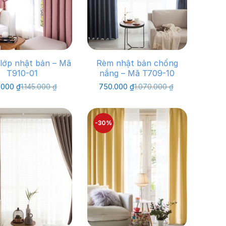
lớp nhật bản – Mã
Rèm nhật bản chống
T910-01
nắng – Mã T709-10
Giá
Giá
Giá
Giá
.000
₫
1.145.000
₫
750.000
₫
1.070.000
₫
gốc
hiện
gốc
hiện
là:
tại
là:
tại
1.145.000 ₫.
là:
1.070.000 ₫.
là:
800.000 ₫.
750.000 ₫.
-30%