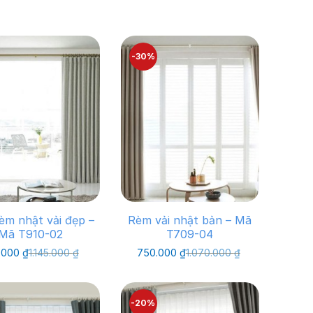
-30%
èm nhật vải đẹp –
Rèm vải nhật bản – Mã
Mã T910-02
T709-04
Giá
Giá
Giá
Giá
.000
₫
1.145.000
₫
750.000
₫
1.070.000
₫
gốc
hiện
gốc
hiện
là:
tại
là:
tại
1.145.000 ₫.
là:
1.070.000 ₫.
là:
800.000 ₫.
750.000 ₫.
-20%