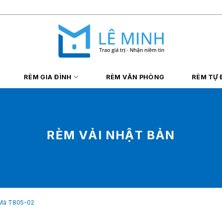
RÈM GIA ĐÌNH
RÈM VĂN PHÒNG
RÈM TỰ
RÈM VẢI NHẬT BẢN
 Mã T805-02