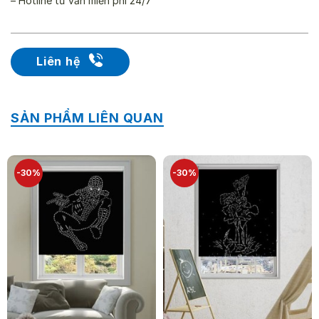
– Hotline tư vấn miễn phí 24/7
Liên hệ
SẢN PHẨM LIÊN QUAN
-30%
-30%