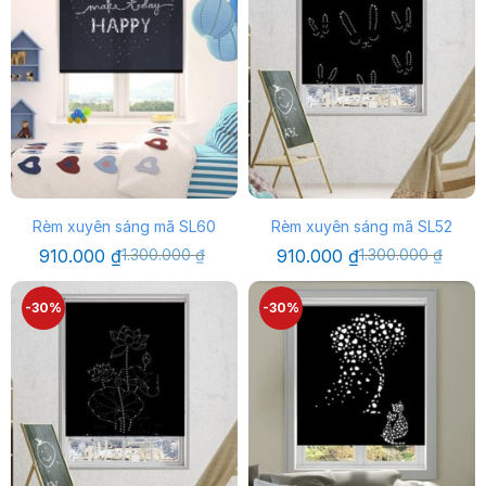
Rèm xuyên sáng mã SL60
Rèm xuyên sáng mã SL52
Giá
Giá
Giá
Giá
910.000
₫
1.300.000
₫
910.000
₫
1.300.000
₫
gốc
hiện
gốc
hiện
là:
tại
là:
tại
1.300.000 ₫.
là:
1.300.000 ₫.
là:
-30%
-30%
910.000 ₫.
910.000 ₫.