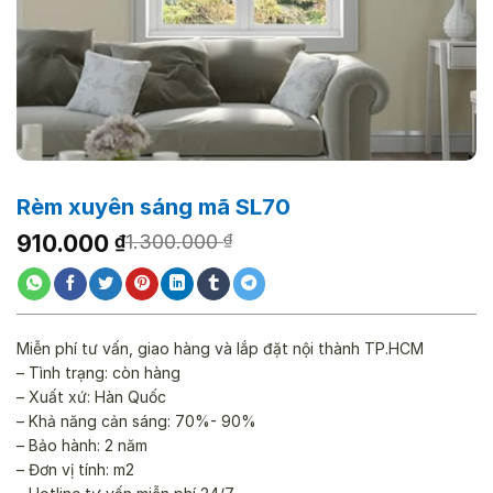
Rèm xuyên sáng mã SL70
Giá
Giá
910.000
₫
1.300.000
₫
gốc
hiện
là:
tại
1.300.000 ₫.
là:
910.000 ₫.
Miễn phí tư vấn, giao hàng và lắp đặt nội thành TP.HCM
– Tình trạng: còn hàng
– Xuất xứ: Hàn Quốc
– Khả năng cản sáng: 70%- 90%
– Bảo hành: 2 năm
– Đơn vị tính: m2