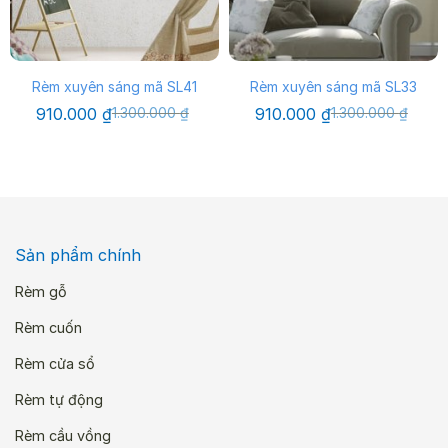
Rèm xuyên sáng mã SL41
Rèm xuyên sáng mã SL33
Giá
Giá
Giá
Giá
910.000
₫
1.300.000
₫
910.000
₫
1.300.000
₫
gốc
hiện
gốc
hiện
là:
tại
là:
tại
1.300.000 ₫.
là:
1.300.000 ₫.
là:
910.000 ₫.
910.000 ₫.
Sản phẩm chính
Rèm gỗ
Rèm cuốn
Rèm cửa sổ
Rèm tự động
Rèm cầu vồng