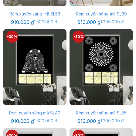
Rèm xuyên sáng mã SL53
Rèm xuyên sáng mã SL39
Giá
Giá
Giá
Giá
910.000
₫
1.300.000
₫
910.000
₫
1.300.000
₫
gốc
hiện
gốc
hiện
là:
tại
là:
tại
1.300.000 ₫.
là:
1.300.000 ₫.
là:
-30%
-30%
910.000 ₫.
910.000 ₫.
Rèm xuyên sáng mã SL49
Rèm xuyên sáng mã SL55
Giá
Giá
Giá
Giá
910.000
₫
1.300.000
₫
910.000
₫
1.300.000
₫
gốc
hiện
gốc
hiện
là:
tại
là:
tại
1.300.000 ₫.
là:
1.300.000 ₫.
là:
-30%
-30%