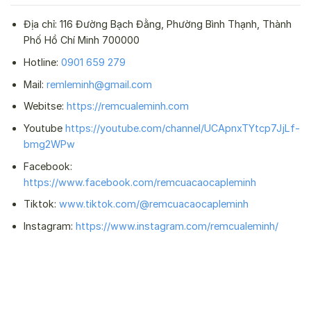
Địa chỉ: 116 Đường Bạch Đằng, Phường Bình Thạnh, Thành
Phố Hồ Chí Minh 700000
Hotline:
0901 659 279
Mail:
remleminh@gmail.com
Webitse:
https://remcualeminh.com
Youtube
https://youtube.com/channel/UCApnxTYtcp7JjLf-
bmg2WPw
Facebook:
https://www.facebook.com/remcuacaocapleminh
Tiktok:
www.tiktok.com/@remcuacaocapleminh
Instagram:
https://www.instagram.com/remcualeminh/