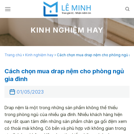
Skip
to
content
KINH NGHIỆM HAY
Trang chủ
›
Kinh nghiệm hay
›
Cách chọn mua drap nệm cho phòng ngủ gia
Cách chọn mua drap nệm cho phòng ngủ
gia đình
01/05/2023
Drap nệm là một trong những sản phẩm không thể thiếu
trong phòng ngủ của nhiều gia đình. Nhiều khách hàng hiện
nay rất quan tâm đến những sản phẩm chăn ga gối đệm xem
có thoải mái không. Có bền và phù hợp với không gian trong