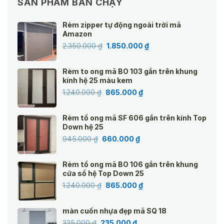
SẢN PHẨM BÁN CHẠY
Rèm zipper tự động ngoài trời mã
Amazon
Giá
Giá
2.350.000
₫
1.850.000
₫
gốc
hiện
là:
tại
Rèm to ong mã BO 103 gắn trên khung
2.350.000 ₫.
là:
kính hệ 25 màu kem
1.850.000 ₫.
Giá
Giá
1.240.000
₫
865.000
₫
gốc
hiện
là:
tại
Rèm tổ ong mã SF 606 gắn trên kính Top
1.240.000 ₫.
là:
Down hệ 25
865.000 ₫.
Giá
Giá
945.000
₫
660.000
₫
gốc
hiện
là:
tại
Rèm tổ ong mã BO 106 gắn trên khung
945.000 ₫.
là:
cửa sổ hệ Top Down 25
660.000 ₫.
Giá
Giá
1.240.000
₫
865.000
₫
gốc
hiện
là:
tại
màn cuốn nhựa đẹp mã SQ 18
1.240.000 ₫.
là:
Giá
Giá
335.000
₫
235.000
₫
865.000 ₫.