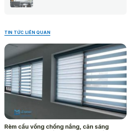
là:
tại
335.000 ₫.
là:
235.000 ₫.
TIN TỨC LIÊN QUAN
Rèm cầu vồng chống nắng, cản sáng