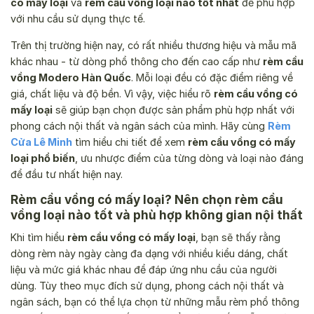
có mấy loại
và
rèm cầu vồng loại nào tốt nhất
để phù hợp
với nhu cầu sử dụng thực tế.
Trên thị trường hiện nay, có rất nhiều thương hiệu và mẫu mã
khác nhau - từ dòng phổ thông cho đến cao cấp như
rèm cầu
vồng Modero Hàn Quốc
. Mỗi loại đều có đặc điểm riêng về
giá, chất liệu và độ bền. Vì vậy, việc hiểu rõ
rèm cầu vồng có
mấy loại
sẽ giúp bạn chọn được sản phẩm phù hợp nhất với
phong cách nội thất và ngân sách của mình. Hãy cùng
Rèm
Cửa Lê Minh
tìm hiểu chi tiết để xem
rèm cầu vồng có mấy
loại phổ biến
, ưu nhược điểm của từng dòng và loại nào đáng
để đầu tư nhất hiện nay.
Rèm cầu vồng có mấy loại? Nên chọn rèm cầu
vồng loại nào tốt và phù hợp không gian nội thất
Khi tìm hiểu
rèm cầu vồng có mấy loại
, bạn sẽ thấy rằng
dòng rèm này ngày càng đa dạng với nhiều kiểu dáng, chất
liệu và mức giá khác nhau để đáp ứng nhu cầu của người
dùng. Tùy theo mục đích sử dụng, phong cách nội thất và
ngân sách, bạn có thể lựa chọn từ những mẫu rèm phổ thông