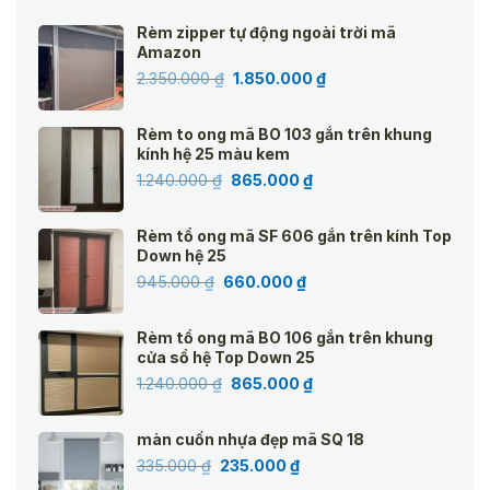
Rèm zipper tự động ngoài trời mã
Amazon
Giá
Giá
2.350.000
₫
1.850.000
₫
gốc
hiện
là:
tại
Rèm to ong mã BO 103 gắn trên khung
2.350.000 ₫.
là:
kính hệ 25 màu kem
1.850.000 ₫.
Giá
Giá
1.240.000
₫
865.000
₫
gốc
hiện
là:
tại
Rèm tổ ong mã SF 606 gắn trên kính Top
1.240.000 ₫.
là:
Down hệ 25
865.000 ₫.
Giá
Giá
945.000
₫
660.000
₫
gốc
hiện
là:
tại
Rèm tổ ong mã BO 106 gắn trên khung
945.000 ₫.
là:
cửa sổ hệ Top Down 25
660.000 ₫.
Giá
Giá
1.240.000
₫
865.000
₫
gốc
hiện
là:
tại
màn cuốn nhựa đẹp mã SQ 18
1.240.000 ₫.
là:
Giá
Giá
335.000
₫
235.000
₫
865.000 ₫.
gốc
hiện