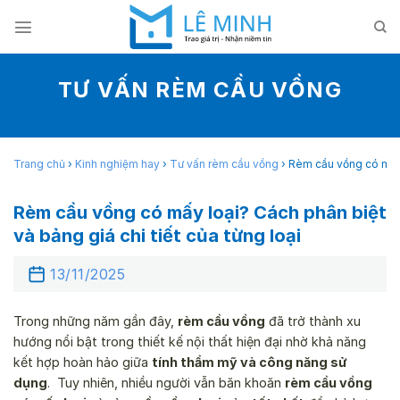
Skip
to
content
TƯ VẤN RÈM CẦU VỒNG
Trang chủ
›
Kinh nghiệm hay
›
Tư vấn rèm cầu vồng
›
Rèm cầu vồng có mấy l
Rèm cầu vồng có mấy loại? Cách phân biệt
và bảng giá chi tiết của từng loại
13/11/2025
Trong những năm gần đây,
rèm cầu vồng
đã trở thành xu
hướng nổi bật trong thiết kế nội thất hiện đại nhờ khả năng
kết hợp hoàn hảo giữa
tính thẩm mỹ và công năng sử
dụng
. Tuy nhiên, nhiều người vẫn băn khoăn
rèm cầu vồng