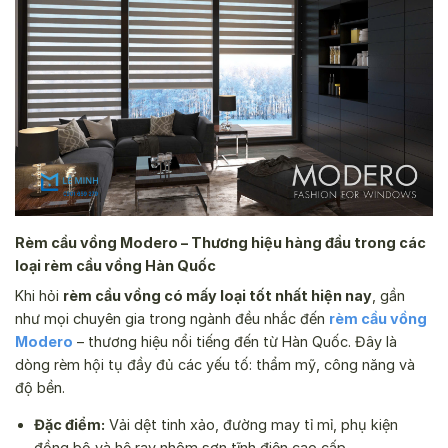
Rèm cầu vồng Modero – Thương hiệu hàng đầu trong các
loại rèm cầu vồng Hàn Quốc
Khi hỏi
rèm cầu vồng có mấy loại tốt nhất hiện nay
, gần
như mọi chuyên gia trong ngành đều nhắc đến
rèm cầu vồng
Modero
– thương hiệu nổi tiếng đến từ Hàn Quốc. Đây là
dòng rèm hội tụ đầy đủ các yếu tố: thẩm mỹ, công năng và
độ bền.
Đặc điểm:
Vải dệt tinh xảo, đường may tỉ mỉ, phụ kiện
đồng bộ và hệ ray nhôm sơn tĩnh điện cao cấp.