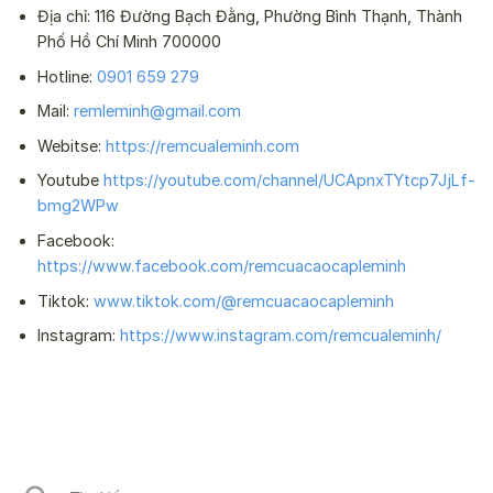
Địa chỉ: 116 Đường Bạch Đằng, Phường Bình Thạnh, Thành
Phố Hồ Chí Minh 700000
Hotline:
0901 659 279
Mail:
remleminh@gmail.com
Webitse:
https://remcualeminh.com
Youtube
https://youtube.com/channel/UCApnxTYtcp7JjLf-
bmg2WPw
Facebook:
https://www.facebook.com/remcuacaocapleminh
Tiktok:
www.tiktok.com/@remcuacaocapleminh
Instagram:
https://www.instagram.com/remcualeminh/