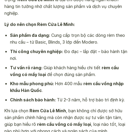
hàng tin tưởng nhờ chất lượng sản phẩm và dịch vụ chuyên
nghiệp.
Lý do nên chọn Rèm Cửa Lê Minh:
Sản phẩm đa dạng:
Cung cấp trọn bộ các dòng rèm theo
nhu cầu – từ Basic, Blinds, 3 lớp đến Modero.
Thi công chuyên nghiệp:
Đo đạc – lắp đặt – bảo hành tận
nơi.
Tư vấn rõ ràng:
Giúp khách hàng hiểu chi tiết
rèm cầu
vồng có mấy loại
để chọn đúng sản phẩm.
Kho mẫu phong phú:
Hơn 400 mẫu
rèm cầu vồng nhập
khẩu Hàn Quốc
.
Chính sách bảo hành:
Từ 2–3 năm, hỗ trợ bảo trì định kỳ.
Khi lựa chọn
Rèm Cửa Lê Minh
, bạn không chỉ được sở hữu
sản phẩm chính hãng mà còn nhận được sự tư vấn tận tâm,
giúp bạn hiểu rõ
rèm cầu vồng có mấy loại
, loại nào tốt, loại
nào phù hợp với phong cách và ngân sách của mình.