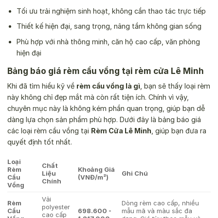
Tối ưu trải nghiệm sinh hoạt, không cần thao tác trực tiếp
Thiết kế hiện đại, sang trọng, nâng tầm không gian sống
Phù hợp với nhà thông minh, căn hộ cao cấp, văn phòng
hiện đại
Bảng báo giá rèm cầu vồng tại rèm cửa Lê Minh
Khi đã tìm hiểu kỹ về
rèm cầu vồng là gì
, bạn sẽ thấy loại rèm
này không chỉ đẹp mắt mà còn rất tiện ích. Chính vì vậy,
chuyên mục này là không kém phần quan trọng, giúp bạn dễ
dàng lựa chọn sản phẩm phù hợp. Dưới đây là bảng báo giá
các loại rèm cầu vồng tại
Rèm Cửa Lê Minh
, giúp bạn đưa ra
quyết định tốt nhất.
Loại
Chất
Rèm
Khoảng Giá
Liệu
Ghi Chú
Cầu
(VNĐ/m²)
Chính
Vồng
Vải
Rèm
Dòng rèm cao cấp, nhiều
polyester
Cầu
698.600 -
mẫu mã và màu sắc đa
cao cấp