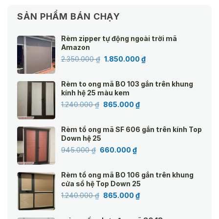
SẢN PHẨM BÁN CHẠY
Rèm zipper tự động ngoài trời mã
Amazon
Giá
Giá
2.350.000
₫
1.850.000
₫
gốc
hiện
là:
tại
Rèm to ong mã BO 103 gắn trên khung
2.350.000 ₫.
là:
kính hệ 25 màu kem
1.850.000 ₫.
Giá
Giá
1.240.000
₫
865.000
₫
gốc
hiện
là:
tại
Rèm tổ ong mã SF 606 gắn trên kính Top
1.240.000 ₫.
là:
Down hệ 25
865.000 ₫.
Giá
Giá
945.000
₫
660.000
₫
gốc
hiện
là:
tại
Rèm tổ ong mã BO 106 gắn trên khung
945.000 ₫.
là:
cửa sổ hệ Top Down 25
660.000 ₫.
Giá
Giá
1.240.000
₫
865.000
₫
gốc
hiện
là:
tại