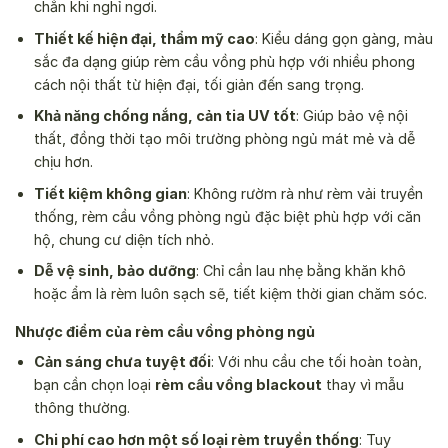
chắn khi nghỉ ngơi.
Thiết kế hiện đại, thẩm mỹ cao
: Kiểu dáng gọn gàng, màu
sắc đa dạng giúp rèm cầu vồng phù hợp với nhiều phong
cách nội thất từ hiện đại, tối giản đến sang trọng.
Khả năng chống nắng, cản tia UV tốt
: Giúp bảo vệ nội
thất, đồng thời tạo môi trường phòng ngủ mát mẻ và dễ
chịu hơn.
Tiết kiệm không gian
: Không rườm rà như rèm vải truyền
thống, rèm cầu vồng phòng ngủ đặc biệt phù hợp với căn
hộ, chung cư diện tích nhỏ.
Dễ vệ sinh, bảo dưỡng
: Chỉ cần lau nhẹ bằng khăn khô
hoặc ẩm là rèm luôn sạch sẽ, tiết kiệm thời gian chăm sóc.
Nhược điểm của rèm cầu vồng phòng ngủ
Cản sáng chưa tuyệt đối
: Với nhu cầu che tối hoàn toàn,
bạn cần chọn loại
rèm cầu vồng blackout
thay vì mẫu
thông thường.
Chi phí cao hơn một số loại rèm truyền thống
: Tuy