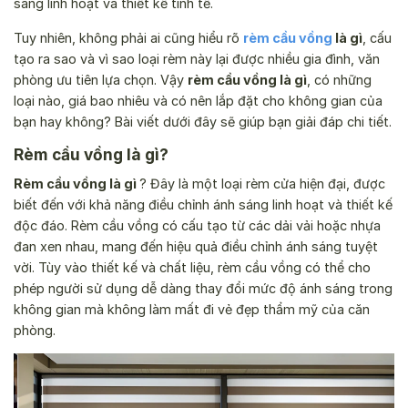
sáng linh hoạt và thiết kế tinh tế.
Tuy nhiên, không phải ai cũng hiểu rõ
rèm cầu vồng
là gì
, cấu
tạo ra sao và vì sao loại rèm này lại được nhiều gia đình, văn
phòng ưu tiên lựa chọn. Vậy
rèm cầu vồng là gì
, có những
loại nào, giá bao nhiêu và có nên lắp đặt cho không gian của
bạn hay không? Bài viết dưới đây sẽ giúp bạn giải đáp chi tiết.
Rèm cầu vồng là gì?
Rèm cầu vồng là gì
? Đây là một loại rèm cửa hiện đại, được
biết đến với khả năng điều chỉnh ánh sáng linh hoạt và thiết kế
độc đáo. Rèm cầu vồng có cấu tạo từ các dải vải hoặc nhựa
đan xen nhau, mang đến hiệu quả điều chỉnh ánh sáng tuyệt
vời. Tùy vào thiết kế và chất liệu, rèm cầu vồng có thể cho
phép người sử dụng dễ dàng thay đổi mức độ ánh sáng trong
không gian mà không làm mất đi vẻ đẹp thẩm mỹ của căn
phòng.