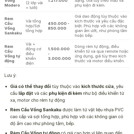
Vồng
1.217.000
dạng. Giá tùy theo mẫu và
(2 lớp vải
Modero
phụ kiện đi kèm.
+ lưới)
Giá dao động tùy thuộc vào
Rèm
Vải tổng
kích thước và yêu cầu đặc
Cầu
450.000 -
hợp/Sợi
biệt. Phù hợp với các không
Vồng
850.000
tổng hợp
gian ẩm ướt, như phòng tắm
Sankaku
hoặc bếp.
Vải +
Rèm
Dòng rèm tự động, điều
động cơ
1.500.000
Cầu
khiển từ xa qua remote hoặc
điều
-
Vồng tự
ứng dụng, giá tùy theo kích
khiển
3.000.000
động
thước và motor điều khiển.
điện
Lưu ý:
Giá có thể thay đổi
tùy thuộc vào
kích thước cửa
, yêu
cầu
lắp đặt
và các
phụ kiện đi kèm
như bộ điều khiển từ
xa, motor cho rèm tự động
Rèm Cầu Vồng Sankaku
được làm từ vật liệu nhựa PVC
cao cấp và sợi tổng hợp, phù hợp với các không gian có
độ ẩm cao như phòng tắm, bếp.
Rèm Cầu Vồng tự động
có giá cao hơn vì liên quan đến