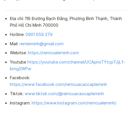
Địa chỉ: 116 Đường Bạch Đằng, Phường Bình Thạnh, Thành
Phố Hồ Chí Minh 700000
Hotline:
0901 659 279
Mail:
remleminh@gmail.com
Webitse:
https://remcualeminh.com
Youtube
https://youtube.com/channel/UCApnxTYtcp7JjLf-
bmg2WPw
Facebook:
https://www.facebook.com/remcuacaocapleminh
Tiktok:
www.tiktok.com/@remcuacaocapleminh
Instagram:
https://www.instagram.com/remcualeminh/