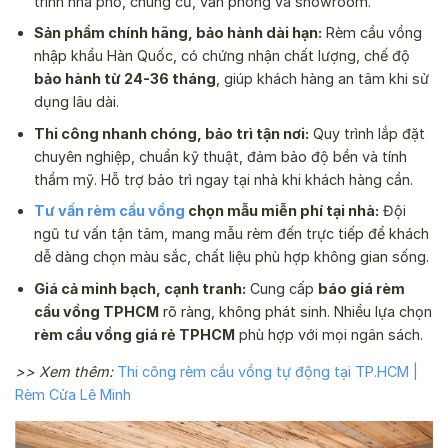
trình nhà phố, chung cư, văn phòng và showroom.
Sản phẩm chính hãng, bảo hành dài hạn:
Rèm cầu vồng
nhập khẩu Hàn Quốc, có chứng nhận chất lượng, chế độ
bảo hành từ 24-36 tháng
, giúp khách hàng an tâm khi sử
dụng lâu dài.
Thi công nhanh chóng, bảo trì tận nơi:
Quy trình lắp đặt
chuyên nghiệp, chuẩn kỹ thuật, đảm bảo độ bền và tính
thẩm mỹ. Hỗ trợ bảo trì ngay tại nhà khi khách hàng cần.
Tư vấn rèm cầu vồng
chọn mẫu miễn phí tại nhà:
Đội
ngũ tư vấn tận tâm, mang mẫu rèm đến trực tiếp để khách
dễ dàng chọn màu sắc, chất liệu phù hợp không gian sống.
Giá cả minh bạch, cạnh tranh:
Cung cấp
báo giá rèm
cầu vồng TPHCM
rõ ràng, không phát sinh. Nhiều lựa chọn
rèm cầu vồng giá rẻ TPHCM
phù hợp với mọi ngân sách.
>> Xem thêm:
Thi công rèm cầu vồng tự động tại TP.HCM |
Rèm Cửa Lê Minh