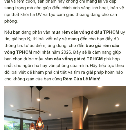
vải và rèm cuốn, sản phẩm này không chỉ mang lại vẻ đẹp
sang trọng mà còn giúp điều chỉnh ánh sáng linh hoạt, bảo vệ
nội thất khỏi tia UV và tạo cảm giác thoáng đãng cho căn
phòng.
Nếu bạn đang phân vân
mua rèm cầu vồng ở đâu TPHCM
uy
tín, giá hợp lý, thì bài viết này sẽ mang đến cho bạn đầy đủ
thông tin: từ ưu điểm, ứng dụng, cho đến
báo giá rèm cầu
vồng TPHCM
mới nhất năm 2026. Đây sẽ là cẩm nang giúp
bạn chọn được mẫu
rèm cầu vồng giá rẻ TPHCM
phù hợp
nhất cho ngôi nhà hay văn phòng của mình. Hãy tiếp tục theo
dõi bài viết để khám phá chi tiết và tìm ra giải pháp hoàn hảo
cho không gian của bạn cùng
Rèm Cửa Lê Minh
!