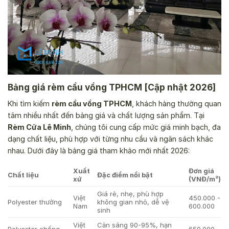
Bảng giá rèm cầu vồng TPHCM [Cập nhật 2026]
Khi tìm kiếm
rèm cầu vồng TPHCM
, khách hàng thường quan
tâm nhiều nhất đến bảng giá và chất lượng sản phẩm. Tại
Rèm Cửa Lê Minh
, chúng tôi cung cấp mức giá minh bạch, đa
dạng chất liệu, phù hợp với từng nhu cầu và ngân sách khác
nhau. Dưới đây là bảng giá tham khảo mới nhất 2026:
Xuất
Đơn giá
Chất liệu
Đặc điểm nổi bật
xứ
(VNĐ/m²)
Giá rẻ, nhẹ, phù hợp
Việt
450.000 -
Polyester thường
không gian nhỏ, dễ vệ
Nam
600.000
sinh
Việt
Cản sáng 90-95%, hạn
Polyester chống
650.000 -