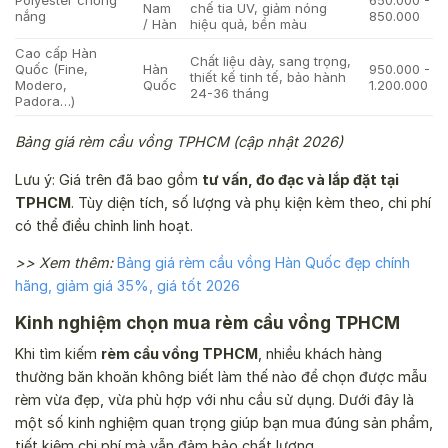
Nam
chế tia UV, giảm nóng
nắng
850.000
/ Hàn
hiệu quả, bền màu
Cao cấp Hàn
Chất liệu dày, sang trọng,
Quốc (Fine,
Hàn
950.000 -
thiết kế tinh tế, bảo hành
Modero,
Quốc
1.200.000
24-36 tháng
Padora…)
Bảng giá rèm cầu vồng TPHCM (cập nhật 2026)
Lưu ý: Giá trên đã bao gồm
tư vấn, đo đạc và lắp đặt tại
TPHCM
. Tùy diện tích, số lượng và phụ kiện kèm theo, chi phí
có thể điều chỉnh linh hoạt.
>> Xem thêm:
Bảng giá rèm cầu vồng Hàn Quốc đẹp chính
hãng, giảm giá 35%, giá tốt 2026
Kinh nghiệm chọn mua rèm cầu vồng TPHCM
Khi tìm kiếm
rèm cầu vồng TPHCM
, nhiều khách hàng
thường băn khoăn không biết làm thế nào để chọn được mẫu
rèm vừa đẹp, vừa phù hợp với nhu cầu sử dụng. Dưới đây là
một số kinh nghiệm quan trọng giúp bạn mua đúng sản phẩm,
tiết kiệm chi phí mà vẫn đảm bảo chất lượng.