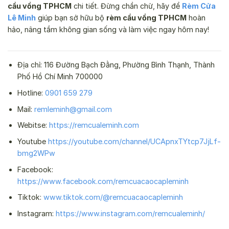
cầu vồng TPHCM
chi tiết. Đừng chần chừ, hãy để
Rèm Cửa
Lê Minh
giúp bạn sở hữu bộ
rèm cầu vồng TPHCM
hoàn
hảo, nâng tầm không gian sống và làm việc ngay hôm nay!
Địa chỉ: 116 Đường Bạch Đằng, Phường Bình Thạnh, Thành
Phố Hồ Chí Minh 700000
Hotline:
0901 659 279
Mail:
remleminh@gmail.com
Webitse:
https://remcualeminh.com
Youtube
https://youtube.com/channel/UCApnxTYtcp7JjLf-
bmg2WPw
Facebook:
https://www.facebook.com/remcuacaocapleminh
Tiktok:
www.tiktok.com/@remcuacaocapleminh
Instagram:
https://www.instagram.com/remcualeminh/