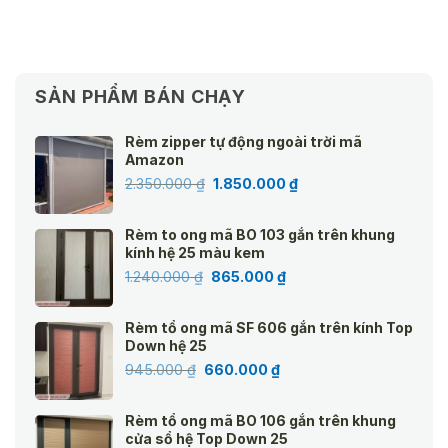
SẢN PHẨM BÁN CHẠY
Rèm zipper tự động ngoài trời mã
Amazon
Giá
Giá
2.350.000
₫
1.850.000
₫
gốc
hiện
là:
tại
Rèm to ong mã BO 103 gắn trên khung
2.350.000 ₫.
là:
kính hệ 25 màu kem
1.850.000 ₫.
Giá
Giá
1.240.000
₫
865.000
₫
gốc
hiện
là:
tại
Rèm tổ ong mã SF 606 gắn trên kính Top
1.240.000 ₫.
là:
Down hệ 25
865.000 ₫.
Giá
Giá
945.000
₫
660.000
₫
gốc
hiện
là:
tại
Rèm tổ ong mã BO 106 gắn trên khung
945.000 ₫.
là:
cửa sổ hệ Top Down 25
660.000 ₫.