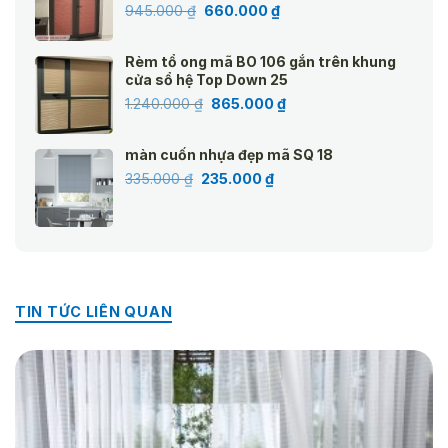
Giá
Giá
945.000
₫
660.000
₫
gốc
hiện
là:
tại
Rèm tổ ong mã BO 106 gắn trên khung
945.000 ₫.
là:
cửa sổ hệ Top Down 25
660.000 ₫.
Giá
Giá
1.240.000
₫
865.000
₫
gốc
hiện
là:
tại
màn cuốn nhựa đẹp mã SQ 18
1.240.000 ₫.
là:
Giá
Giá
335.000
₫
235.000
₫
865.000 ₫.
gốc
hiện
là:
tại
335.000 ₫.
là:
235.000 ₫.
TIN TỨC LIÊN QUAN