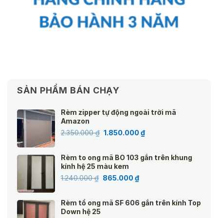
SẢN PHẨM BÁN CHẠY
Rèm zipper tự động ngoài trời mã
Amazon
Giá
Giá
2.350.000
₫
1.850.000
₫
gốc
hiện
là:
tại
Rèm to ong mã BO 103 gắn trên khung
2.350.000 ₫.
là:
kính hệ 25 màu kem
1.850.000 ₫.
Giá
Giá
1.240.000
₫
865.000
₫
gốc
hiện
là:
tại
Rèm tổ ong mã SF 606 gắn trên kính Top
1.240.000 ₫.
là:
Down hệ 25
865.000 ₫.